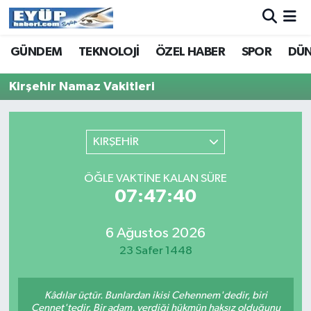
GÜNDEM
TEKNOLOJİ
ÖZEL HABER
SPOR
DÜ
Kirşehir Namaz Vakitleri
KIRŞEHİR
ÖĞLE VAKTINE KALAN SÜRE
07:47:40
6 Ağustos 2026
23 Safer 1448
Kâdılar üçtür. Bunlardan ikisi Cehennem'dedir, biri
Cennet'tedir. Bir adam, verdiği hükmün haksız olduğunu