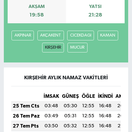
AKŞAM
YATSI
19:58
21:28
AKPINAR
AKÇAKENT
CICEKDAGI
KAMAN
KIRŞEHİR
MUCUR
KIRŞEHİR AYLIK NAMAZ VAKITLERI
İMSAK
GÜNEŞ
ÖĞLE
İKINDI
AKŞA
25 Tem Cts
03:48
05:30
12:55
16:48
20:09
26 Tem Paz
03:49
05:31
12:55
16:48
20:09
27 Tem Pts
03:50
05:32
12:55
16:48
20:08