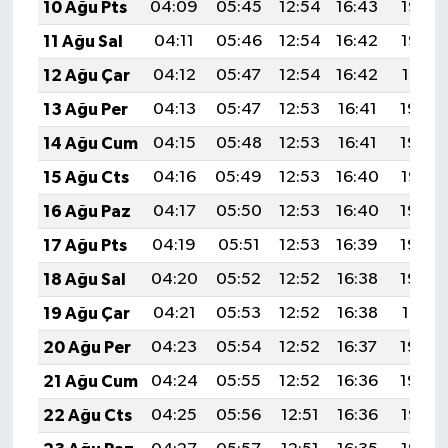
10 Ağu Pts
04:09
05:45
12:54
16:43
19:53
11 Ağu Sal
04:11
05:46
12:54
16:42
19:52
12 Ağu Çar
04:12
05:47
12:54
16:42
19:51
13 Ağu Per
04:13
05:47
12:53
16:41
19:49
14 Ağu Cum
04:15
05:48
12:53
16:41
19:48
15 Ağu Cts
04:16
05:49
12:53
16:40
19:47
16 Ağu Paz
04:17
05:50
12:53
16:40
19:45
17 Ağu Pts
04:19
05:51
12:53
16:39
19:44
18 Ağu Sal
04:20
05:52
12:52
16:38
19:43
19 Ağu Çar
04:21
05:53
12:52
16:38
19:41
20 Ağu Per
04:23
05:54
12:52
16:37
19:40
21 Ağu Cum
04:24
05:55
12:52
16:36
19:39
22 Ağu Cts
04:25
05:56
12:51
16:36
19:37