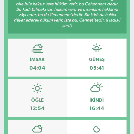
bile bile haksız yere hüküm verir, bu Cehennem'dedir.
Bir kâdı bilmeksizin hüküm verir ve insanların haklarını
zâyi eder, bu da Cehennem'dedir. Bir kâdı da hakka
riâyet ederek hüküm verir, işte bu, Cennet'tedir. (Hadis-i
şerif)
İMSAK
GÜNEŞ
04:04
05:41
ÖĞLE
İKINDI
12:54
16:44