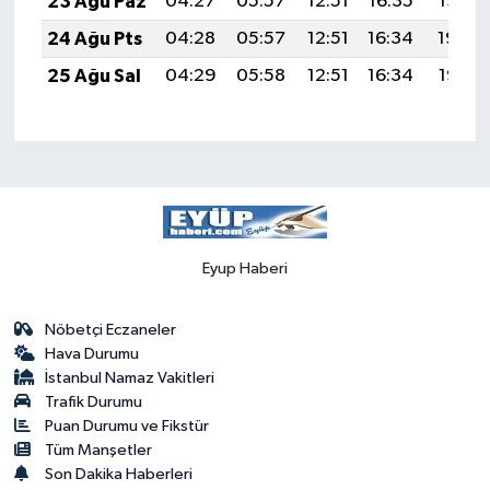
23 Ağu Paz
04:27
05:57
12:51
16:35
19:36
24 Ağu Pts
04:28
05:57
12:51
16:34
19:34
25 Ağu Sal
04:29
05:58
12:51
16:34
19:33
Eyup Haberi
Nöbetçi Eczaneler
Hava Durumu
İstanbul Namaz Vakitleri
Trafik Durumu
Puan Durumu ve Fikstür
Tüm Manşetler
Son Dakika Haberleri