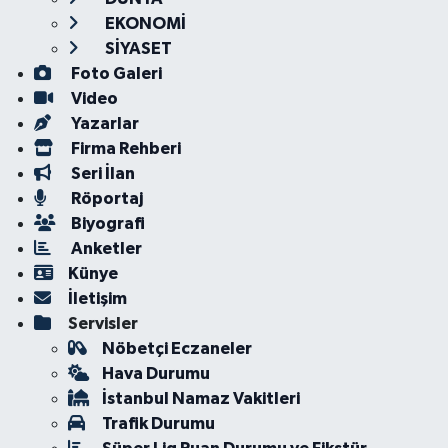
EKONOMİ
SİYASET
Foto Galeri
Video
Yazarlar
Firma Rehberi
Seri İlan
Röportaj
Biyografi
Anketler
Künye
İletişim
Servisler
Nöbetçi Eczaneler
Hava Durumu
İstanbul Namaz Vakitleri
Trafik Durumu