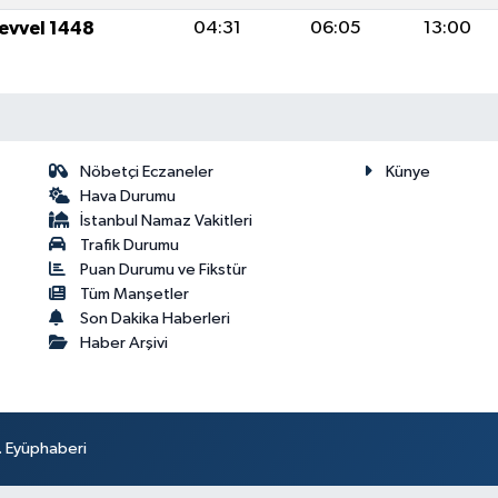
levvel 1448
04:31
06:05
13:00
Nöbetçi Eczaneler
Künye
Hava Durumu
İstanbul Namaz Vakitleri
Trafik Durumu
Puan Durumu ve Fikstür
Tüm Manşetler
Son Dakika Haberleri
Haber Arşivi
r. Eyüphaberi