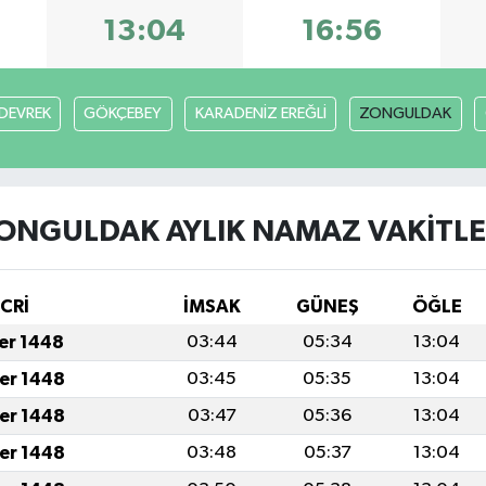
13:04
16:56
DEVREK
GÖKÇEBEY
KARADENİZ EREĞLİ
ZONGULDAK
ONGULDAK AYLIK NAMAZ VAKITLE
İCRİ
İMSAK
GÜNEŞ
ÖĞLE
fer 1448
03:44
05:34
13:04
fer 1448
03:45
05:35
13:04
fer 1448
03:47
05:36
13:04
fer 1448
03:48
05:37
13:04