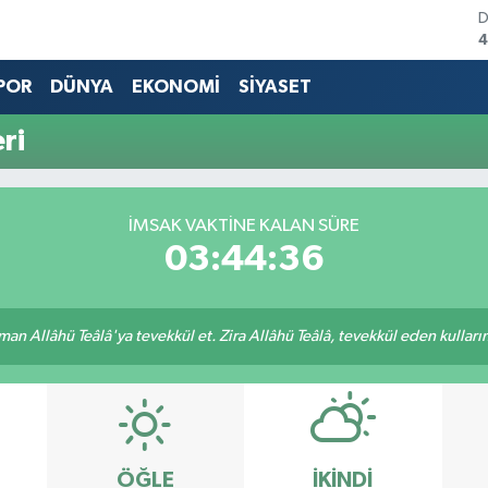
4
5
POR
DÜNYA
EKONOMİ
SİYASET
S
6
ri
G
6
B
1
İMSAK VAKTINE KALAN SÜRE
B
03:44:36
6
an Allâhü Teâlâ'ya tevekkül et. Zira Allâhü Teâlâ, tevekkül eden kullarını
ÖĞLE
İKINDI