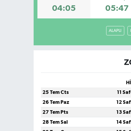
04:05
05:47
ALAPLI
Z
H
25 Tem Cts
11 Sa
26 Tem Paz
12 Sa
27 Tem Pts
13 Sa
28 Tem Sal
14 Sa