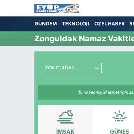
GÜNDEM
TEKNOLOJİ
ÖZEL HABER
S
Zonguldak Namaz Vakitle
ZONGULDAK
(Bir iş yapmaya) azmettiğin zam
İMSAK
GÜNEŞ