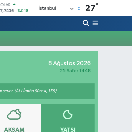
°
DOLAR
27
İstanbul
7,7436
%0.18
EURO
5,2510
%0.32
TERLİN
4,4811
%0.38
RAM ALTIN
648.99
%2.59
İST100
3.773
%-19
8 Ağustos 2026
ITCOIN
5.130,04
%1.2
25 Safer 1448
 sever. (Âl-i İmrân Sûresi, 159)
AKŞAM
YATSI