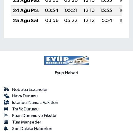
23 Ağu Paz
03:53
05:20
12:13
15:55
18:55
24 Ağu Pts
03:54
05:21
12:13
15:55
18:54
25 Ağu Sal
03:56
05:22
12:12
15:54
18:52
Eyup Haberi
Nöbetçi Eczaneler
Hava Durumu
İstanbul Namaz Vakitleri
Trafik Durumu
Puan Durumu ve Fikstür
Tüm Manşetler
Son Dakika Haberleri