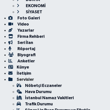
EKONOMİ
SİYASET
Foto Galeri
Video
Yazarlar
Firma Rehberi
Seri İlan
Röportaj
Biyografi
Anketler
Künye
İletişim
Servisler
Nöbetçi Eczaneler
Hava Durumu
İstanbul Namaz Vakitleri
Trafik Durumu