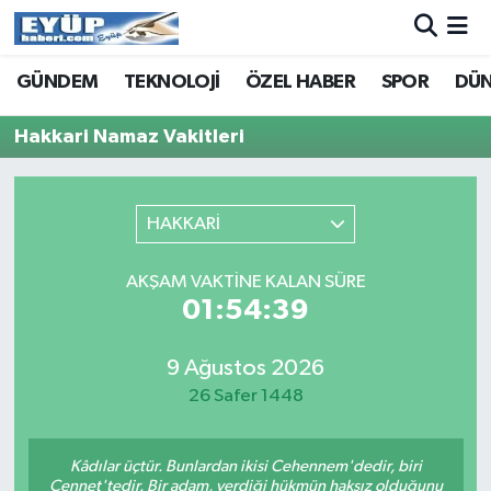
GÜNDEM
TEKNOLOJİ
ÖZEL HABER
SPOR
DÜ
Hakkari Namaz Vakitleri
HAKKARİ
AKŞAM VAKTINE KALAN SÜRE
01:54:39
9 Ağustos 2026
26 Safer 1448
Kâdılar üçtür. Bunlardan ikisi Cehennem'dedir, biri
Cennet'tedir. Bir adam, verdiği hükmün haksız olduğunu