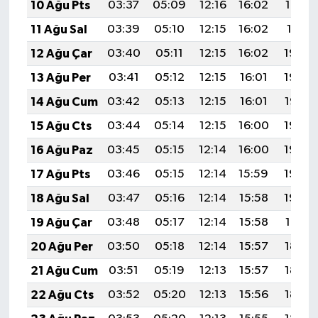
10 Ağu Pts
03:37
05:09
12:16
16:02
19:12
11 Ağu Sal
03:39
05:10
12:15
16:02
19:11
12 Ağu Çar
03:40
05:11
12:15
16:02
19:09
13 Ağu Per
03:41
05:12
12:15
16:01
19:08
14 Ağu Cum
03:42
05:13
12:15
16:01
19:07
15 Ağu Cts
03:44
05:14
12:15
16:00
19:06
16 Ağu Paz
03:45
05:15
12:14
16:00
19:04
17 Ağu Pts
03:46
05:15
12:14
15:59
19:03
18 Ağu Sal
03:47
05:16
12:14
15:58
19:02
19 Ağu Çar
03:48
05:17
12:14
15:58
19:01
20 Ağu Per
03:50
05:18
12:14
15:57
18:59
21 Ağu Cum
03:51
05:19
12:13
15:57
18:58
22 Ağu Cts
03:52
05:20
12:13
15:56
18:57