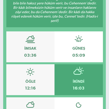
bile bile haksız yere hüküm verir, bu Cehennem'dedir.
Bir kâdı bilmeksizin hüküm verir ve insanların haklarını
zâyi eder, bu da Cehennem'dedir. Bir kâdı da hakka
riâyet ederek hüküm verir, işte bu, Cennet'tedir. (Hadis-i
şerif)
İMSAK
GÜNEŞ
03:36
05:09
ÖĞLE
İKINDI
12:16
16:03