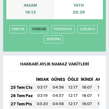
AKŞAM
YATSI
19:13
20:39
DERECİK
HAKKARİ
YÜKSEKOVA
ÇUKURCA
ŞEMDİNLİ
HAKKARİ AYLIK NAMAZ VAKITLERI
İMSAK
GÜNEŞ
ÖĞLE
İKINDI
AKŞA
25 Tem Cts
03:17
04:56
12:17
16:07
19:27
26 Tem Paz
03:19
04:57
12:17
16:07
19:26
27 Tem Pts
03:20
04:58
12:17
16:07
19:26