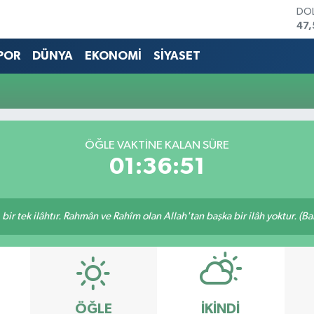
DO
47,
EU
55,
POR
DÜNYA
EKONOMİ
SİYASET
STE
64
GRA
651
BİS
13.
ÖĞLE VAKTINE KALAN SÜRE
BIT
01:36:51
64.
, bir tek ilâhtır. Rahmân ve Rahîm olan Allah'tan başka bir ilâh yoktur. (B
ÖĞLE
İKINDI