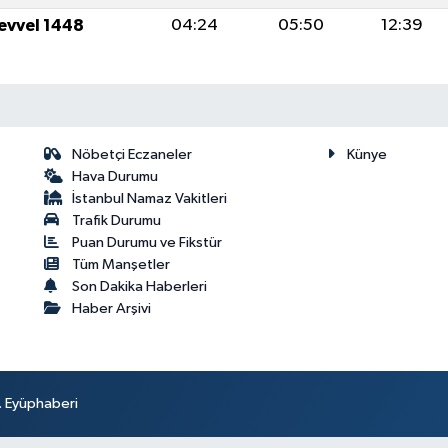
levvel 1448
04:24
05:50
12:39
Nöbetçi Eczaneler
Künye
Hava Durumu
İstanbul Namaz Vakitleri
Trafik Durumu
Puan Durumu ve Fikstür
Tüm Manşetler
Son Dakika Haberleri
Haber Arşivi
r. Eyüphaberi