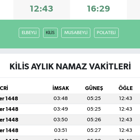
12:43
16:29
ELBEYLİ
KİLİS
MUSABEYLİ
POLATELİ
KİLİS AYLIK NAMAZ VAKITLERI
CRİ
İMSAK
GÜNEŞ
ÖĞLE
fer 1448
03:48
05:25
12:43
fer 1448
03:49
05:25
12:43
fer 1448
03:50
05:26
12:43
fer 1448
03:51
05:27
12:43