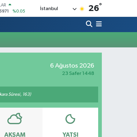
°
LAR
26
İstanbul
5971
%0.05
RO
1336
%0.18
RLİN
,2534
%0.22
M ALTIN
8.23
%0.39
T100
703
%0
6 Ağustos 2026
COIN
475,47
%0.66
23 Safer 1448
akara Sûresi, 163)
AKŞAM
YATSI