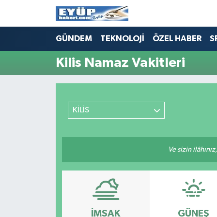
GÜNDEM
TEKNOLOJİ
ÖZEL HABER
S
Kilis Namaz Vakitleri
KİLİS
Ve sizin ilâhınız
İMSAK
GÜNEŞ