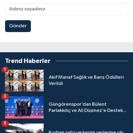
Gönder
Trend Haberler
1
Akif Manaf Sağlık ve Barış Ödülleri
Verildi
2
Güngörenspor’dan Bülent
Parlakkılıç ve Ali Düşmez’e Destek...
3
Kurban satış ve kesim yerlerine sıkı