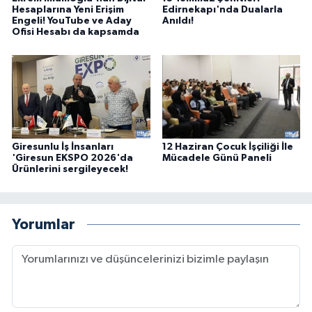
Hesaplarına Yeni Erişim
Edirnekapı'nda Dualarla
Engeli! YouTube ve Aday
Anıldı!
Ofisi Hesabı da kapsamda
Giresunlu İş İnsanları
12 Haziran Çocuk İşçiliği İle
'Giresun EKSPO 2026'da
Mücadele Günü Paneli
Ürünlerini sergileyecek!
Yorumlar