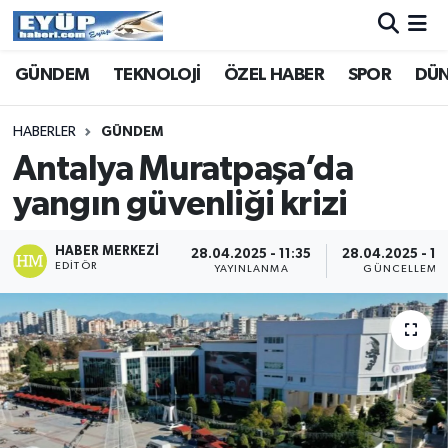
GÜNDEM
TEKNOLOJİ
ÖZEL HABER
SPOR
DÜ
HABERLER
GÜNDEM
Antalya Muratpaşa’da
yangın güvenliği krizi
HABER MERKEZI
28.04.2025 - 11:35
28.04.2025 - 12
EDITÖR
YAYINLANMA
GÜNCELLEME