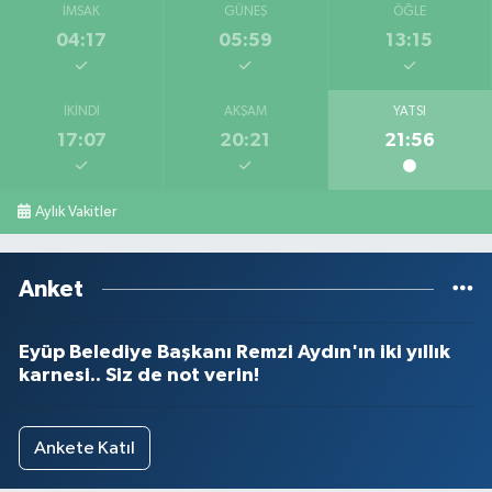
İMSAK
GÜNEŞ
ÖĞLE
04:17
05:59
13:15
İKINDI
AKŞAM
YATSI
17:07
20:21
21:56
Aylık Vakitler
Anket
Eyüp Belediye Başkanı Remzi Aydın'ın iki yıllık
karnesi.. Siz de not verin!
Ankete Katıl