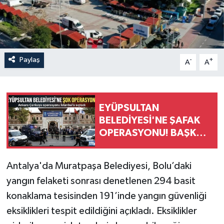
Paylaş
-
+
A
A
EYÜPSULTAN
BELEDİYESİ'NE ŞAFAK
OPERASYONU! BAŞKAN
YARDIMCISI VE ÖZEL
KALEM MÜDÜRÜ
Antalya'da Muratpaşa Belediyesi, Bolu’daki
GÖZALTINDA
yangın felaketi sonrası denetlenen 294 basit
konaklama tesisinden 191’inde yangın güvenliği
eksiklikleri tespit edildiğini açıkladı. Eksiklikler