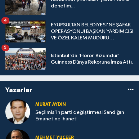
denetim...
4
EYÜPSULTAN BELEDİYESİ'NE ŞAFAK
OPERASYONU! BAŞKAN YARDIMCISI
VE ÖZEL KALEM MÜDÜRÜ
GÖZALTINDA
5
İstanbul'da 'Horon Bizumdur'
Guinness Dünya Rekoruna İmza Attı.
Yazarlar
MURAT AYDIN
Seçilmiş'in parti değiştirmesi Sandığın
Emanetine İhanet!
MEHMET YÜCEER