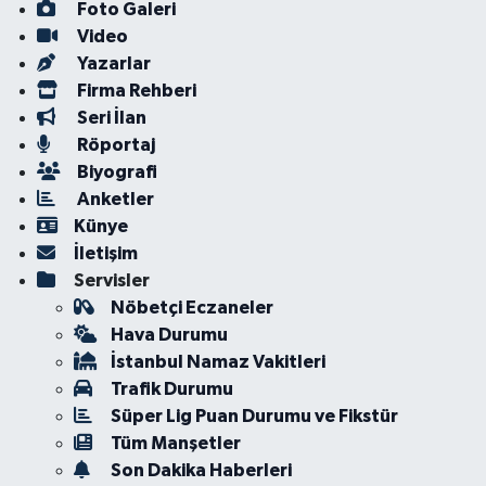
Foto Galeri
Video
Yazarlar
Firma Rehberi
Seri İlan
Röportaj
Biyografi
Anketler
Künye
İletişim
Servisler
Nöbetçi Eczaneler
Hava Durumu
İstanbul Namaz Vakitleri
Trafik Durumu
Süper Lig Puan Durumu ve Fikstür
Tüm Manşetler
Son Dakika Haberleri