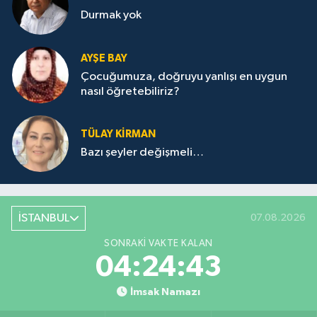
Durmak yok
AYŞE BAY
Çocuğumuza, doğruyu yanlışı en uygun
nasıl öğretebiliriz?
TÜLAY KİRMAN
Bazı şeyler değişmeli…
İSTANBUL
07.08.2026
SONRAKI VAKTE KALAN
04:24:43
İmsak Namazı