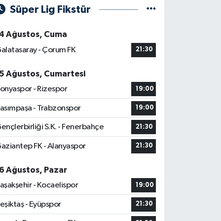
Süper Lig Fikstür
4 Ağustos, Cuma
alatasaray - Çorum FK
21:30
5 Ağustos, Cumartesi
onyaspor - Rizespor
19:00
asımpaşa - Trabzonspor
19:00
ençlerbirliği S.K. - Fenerbahçe
21:30
aziantep FK - Alanyaspor
21:30
6 Ağustos, Pazar
aşakşehir - Kocaelispor
19:00
eşiktaş - Eyüpspor
21:30