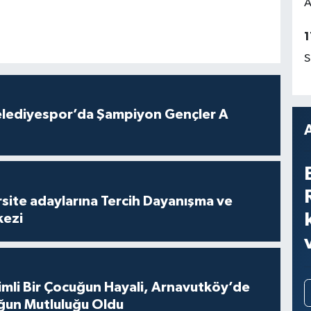
A
1
S
lediyespor’da Şampiyon Gençler A
site adaylarına Tercih Dayanışma ve
kezi
mli Bir Çocuğun Hayali, Arnavutköy’de
ğun Mutluluğu Oldu