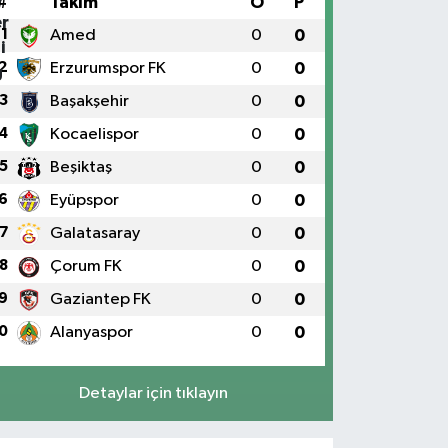
#
Takım
O
P
1
Amed
0
0
2
Erzurumspor FK
0
0
3
Başakşehir
0
0
4
Kocaelispor
0
0
5
Beşiktaş
0
0
6
Eyüpspor
0
0
7
Galatasaray
0
0
8
Çorum FK
0
0
9
Gaziantep FK
0
0
0
Alanyaspor
0
0
Detaylar için tıklayın