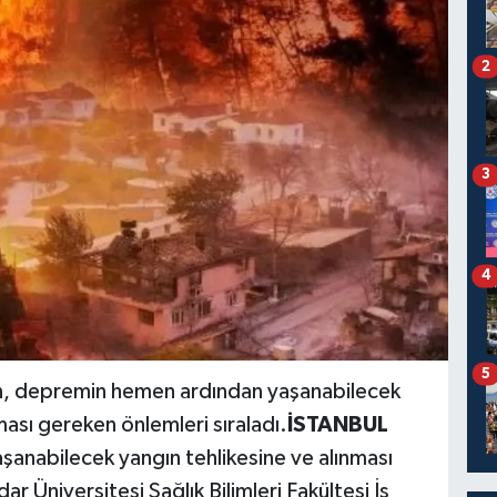
2
3
4
5
n, depremin hemen ardından yaşanabilecek
ması gereken önlemleri sıraladı.
İSTANBUL
nabilecek yangın tehlikesine ve alınması
 Üniversitesi Sağlık Bilimleri Fakültesi İş