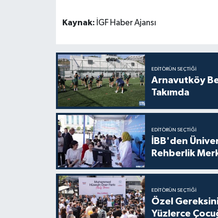
Kaynak:
İGF Haber Ajansı
EDITÖRÜN SEÇTIĞI
Arnavutköy Be
Takımda
EDITÖRÜN SEÇTIĞI
İBB'den Üniver
Rehberlik Mer
EDITÖRÜN SEÇTIĞI
Özel Gereksini
Yüzlerce Çocu