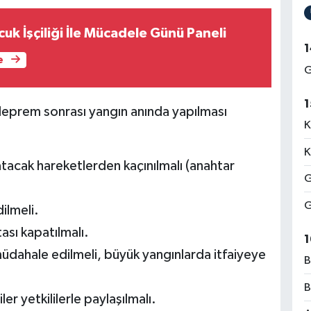
uk İşçiliği İle Mücadele Günü Paneli
1
e
G
1
deprem sonrası yangın anında yapılması
K
K
atacak hareketlerden kaçınılmalı (anahtar
G
G
dilmeli.
ası kapatılmalı.
1
müdahale edilmeli, büyük yangınlarda itfaiyeye
B
B
er yetkililerle paylaşılmalı.