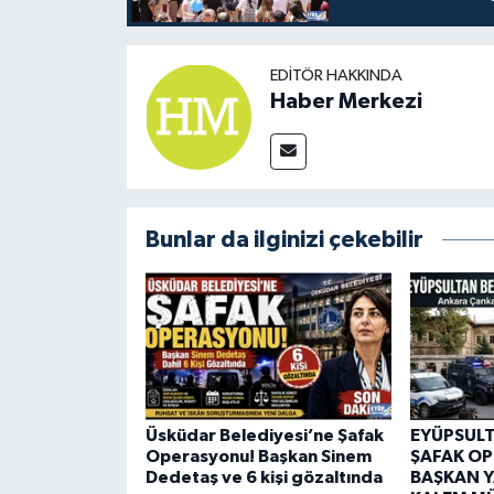
EDITÖR HAKKINDA
Haber Merkezi
Bunlar da ilginizi çekebilir
Üsküdar Belediyesi’ne Şafak
EYÜPSULT
Operasyonu! Başkan Sinem
ŞAFAK O
Dedetaş ve 6 kişi gözaltında
BAŞKAN Y