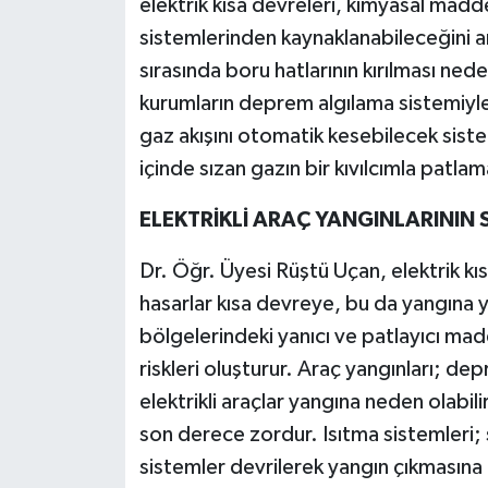
elektrik kısa devreleri, kimyasal madde 
sistemlerinden kaynaklanabileceğini 
sırasında boru hatlarının kırılması ned
kurumların deprem algılama sistemiyle 
gaz akışını otomatik kesebilecek sistem
içinde sızan gazın bir kıvılcımla patl
ELEKTRİKLİ ARAÇ YANGINLARINI
Dr. Öğr. Üyesi Rüştü Uçan, elektrik k
hasarlar kısa devreye, bu da yangına yo
bölgelerindeki yanıcı ve patlayıcı mad
riskleri oluşturur. Araç yangınları; de
elektrikli araçlar yangına neden olabili
son derece zordur. Isıtma sistemleri;
sistemler devrilerek yangın çıkmasına 