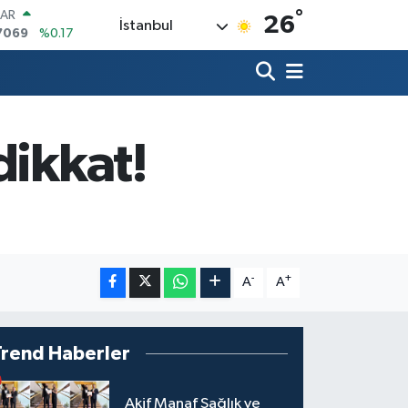
°
LAR
26
İstanbul
7069
%0.17
RO
0265
%0.01
RLİN
1897
%0.02
M ALTIN
4.81
%1.44
dikkat!
T100
887
%64
COIN
360,53
%-0.76
-
+
A
A
Trend Haberler
Akif Manaf Sağlık ve