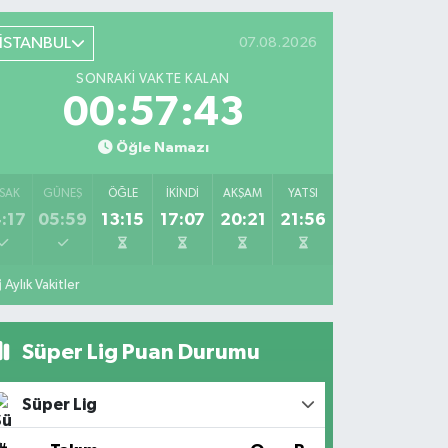
İSTANBUL
07.08.2026
SONRAKI VAKTE KALAN
00:57:43
Öğle Namazı
SAK
GÜNEŞ
ÖĞLE
İKINDI
AKŞAM
YATSI
:17
05:59
13:15
17:07
20:21
21:56
Aylık Vakitler
Süper Lig Puan Durumu
Süper Lig