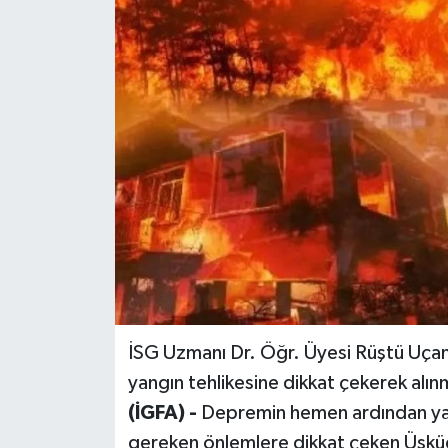
İSG Uzmanı Dr. Öğr. Üyesi Rüştü Uça
yangın tehlikesine dikkat çekerek alın
(İGFA) -
Depremin hemen ardından yaşa
gereken önlemlere dikkat çeken Üsküdar