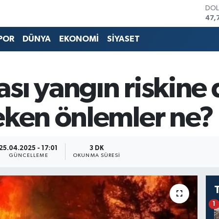
DO
47,
EU
55,
POR
DÜNYA
EKONOMİ
SİYASET
STE
64,
GRA
657
ı yangın riskine 
BİS
13.
BIT
eken önlemler ne?
64.
25.04.2025 - 17:01
3 DK
GÜNCELLEME
OKUNMA SÜRESI
1