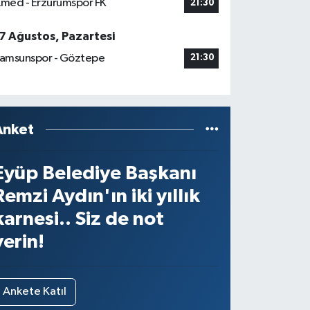
med - Erzurumspor FK
21:30
7 Ağustos, Pazartesi
amsunspor - Göztepe
21:30
Anket
Eyüp Belediye Başkanı
Remzi Aydın'ın iki yıllık
karnesi.. Siz de not
verin!
Ankete Katıl