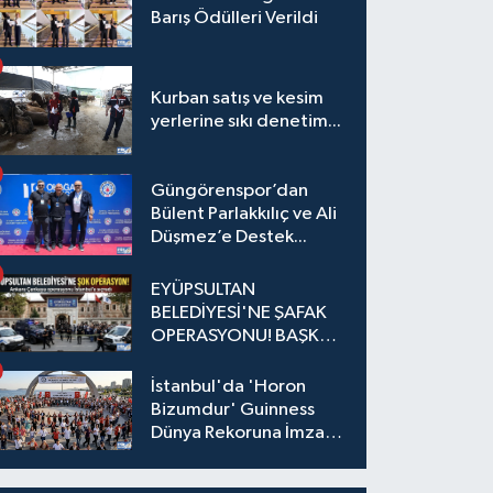
Barış Ödülleri Verildi
Kurban satış ve kesim
yerlerine sıkı denetim...
Güngörenspor’dan
Bülent Parlakkılıç ve Ali
Düşmez’e Destek...
EYÜPSULTAN
BELEDİYESİ'NE ŞAFAK
OPERASYONU! BAŞKAN
YARDIMCISI VE ÖZEL
KALEM MÜDÜRÜ
İstanbul'da 'Horon
GÖZALTINDA
Bizumdur' Guinness
Dünya Rekoruna İmza
Attı.