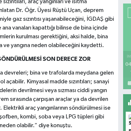
sızıntıları, araç yangınları ve ısıtma
anlatan Dr. Öğr. Üyesi Rüştü Uçan, deprem
eniyle gaz sızıntısı yaşanabileceğini, İGDAŞ gibi
ana vanaları kapattığı bilinse de bina içinde
lerin kurulması gerektiğini, aksi halde, bina
ama ve yangına neden olabileceğini kaydetti.
İM
N SÖNDÜRÜLMESİ SON DERECE ZOR
04
ısa devreleri; bina ve trafolarda meydana gelen
l açabilir. Kimyasal madde sızıntıları; sanayi
delerin devrilmesi veya sızması ciddi yangın
prem sırasında çarpışan araçlar ya da devrilen
r. Elektrikli araç yangınlarının söndürülmesi ise
 şofben, kombi, soba veya LPG tüpleri gibi
neden olabilir.” diye konuştu.