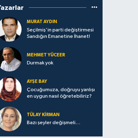
Yazarlar
MURAT AYDIN
Seçilmiş'in parti değiştirmesi
Sandığın Emanetine İhanet!
MEHMET YÜCEER
Durmak yok
AYŞE BAY
Çocuğumuza, doğruyu yanlışı
en uygun nasıl öğretebiliriz?
TÜLAY KİRMAN
Bazı şeyler değişmeli…