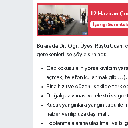
12 Haziran Çoc
İçeriği Görüntül
Bu arada Dr. Öğr. Üyesi Rüştü Uçan, 
gerekenleri ise şöyle sıraladı:
Gaz kokusu alınıyorsa kıvılcım yar
açmak, telefon kullanmak gibi...).
Bina hızlı ve düzenli şekilde terk e
Doğalgaz vanası ve elektrik sigort
Küçük yangınlara yangın tüpü ile 
haber verilip uzaklaşılmalı.
Toplanma alanına ulaşılmalı ve bilgil