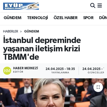
GÜNDEM
TEKNOLOJİ
ÖZEL HABER
SPOR
DÜ
HABERLER
GÜNDEM
İstanbul depreminde
yaşanan iletişim krizi
TBMM'de
HABER MERKEZI
24.04.2025 - 18:35
24.04.2025 - 1
EDITÖR
YAYINLANMA
GÜNCELLEM