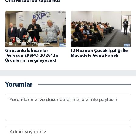
Ofisi Hesabı da kapsamda
Giresunlu İş İnsanları
12 Haziran Çocuk İşçiliği İle
'Giresun EKSPO 2026'da
Mücadele Günü Paneli
Ürünlerini sergileyecek!
Yorumlar