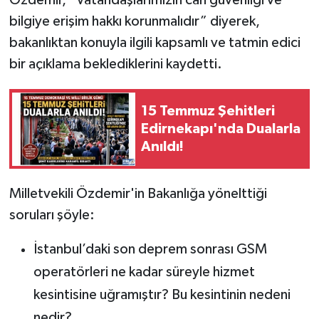
Özdemir, “Vatandaşlarımızın can güvenliği ve
bilgiye erişim hakkı korunmalıdır” diyerek,
bakanlıktan konuyla ilgili kapsamlı ve tatmin edici
bir açıklama beklediklerini kaydetti.
15 Temmuz Şehitleri
Edirnekapı'nda Dualarla
Anıldı!
Milletvekili Özdemir'in Bakanlığa yönelttiği
soruları şöyle:
İstanbul’daki son deprem sonrası GSM
operatörleri ne kadar süreyle hizmet
kesintisine uğramıştır? Bu kesintinin nedeni
nedir?