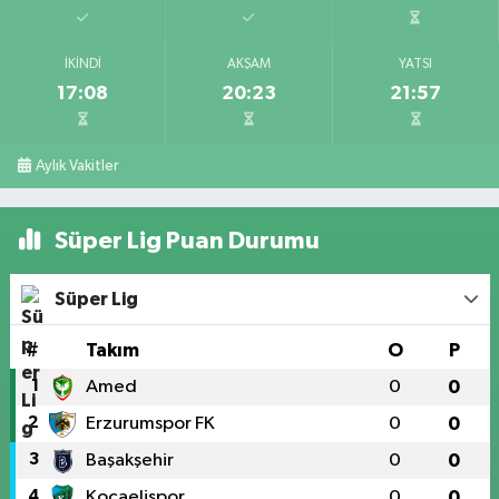
İKINDI
AKŞAM
YATSI
17:08
20:23
21:57
Aylık Vakitler
Süper Lig Puan Durumu
Süper Lig
#
Takım
O
P
1
Amed
0
0
2
Erzurumspor FK
0
0
3
Başakşehir
0
0
4
Kocaelispor
0
0