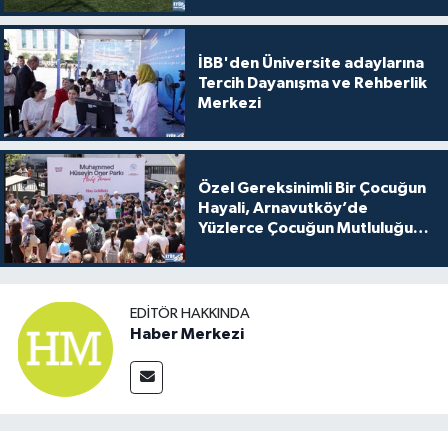
İBB'den Üniversite adaylarına
Tercih Dayanışma ve Rehberlik
Merkezi
Özel Gereksinimli Bir Çocuğun
Hayali, Arnavutköy’de
Yüzlerce Çocuğun Mutluluğu
Oldu
EDITÖR HAKKINDA
Haber Merkezi