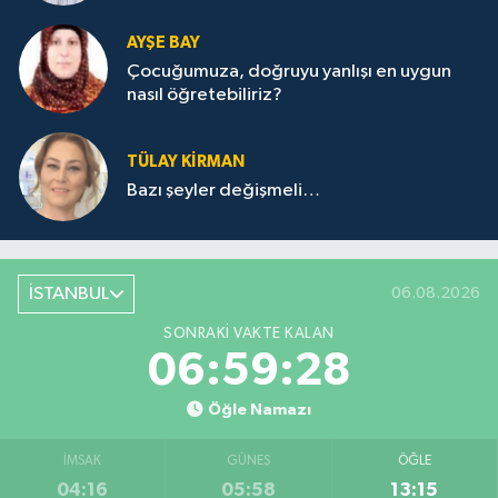
AYŞE BAY
Çocuğumuza, doğruyu yanlışı en uygun
nasıl öğretebiliriz?
TÜLAY KİRMAN
Bazı şeyler değişmeli…
İSTANBUL
06.08.2026
SONRAKI VAKTE KALAN
06:59:28
Öğle Namazı
İMSAK
GÜNEŞ
ÖĞLE
04:16
05:58
13:15