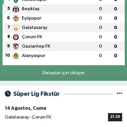
5
Beşiktaş
0
0
6
Eyüpspor
0
0
7
Galatasaray
0
0
8
Çorum FK
0
0
9
Gaziantep FK
0
0
10
Alanyaspor
0
0
Detaylar için tıklayın
Süper Lig Fikstür
14 Ağustos, Cuma
Galatasaray - Çorum FK
21:30