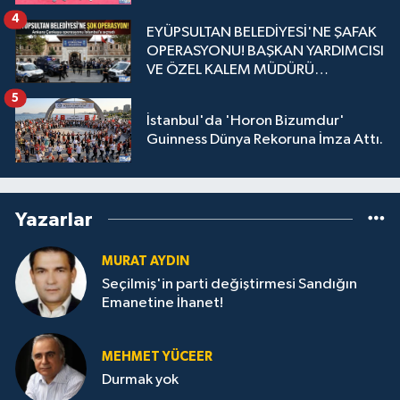
4
EYÜPSULTAN BELEDİYESİ'NE ŞAFAK
OPERASYONU! BAŞKAN YARDIMCISI
VE ÖZEL KALEM MÜDÜRÜ
GÖZALTINDA
5
İstanbul'da 'Horon Bizumdur'
Guinness Dünya Rekoruna İmza Attı.
Yazarlar
MURAT AYDIN
Seçilmiş'in parti değiştirmesi Sandığın
Emanetine İhanet!
MEHMET YÜCEER
Durmak yok