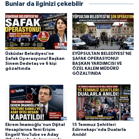
Bunlar da ilginizi çekebilir
Üsküdar Belediyesi’ne
EYÜPSULTAN BELEDİYESİ'NE
Şafak Operasyonu! Başkan
ŞAFAK OPERASYONU!
Sinem Dedetaş ve 6 kişi
BAŞKAN YARDIMCISI VE
gözaltında
ÖZEL KALEM MÜDÜRÜ
GÖZALTINDA
Ekrem İmamoğlu'nun Dijital
15 Temmuz Şehitleri
Hesaplarına Yeni Erişim
Edirnekapı'nda Dualarla
Engeli! YouTube ve Aday
Anıldı!