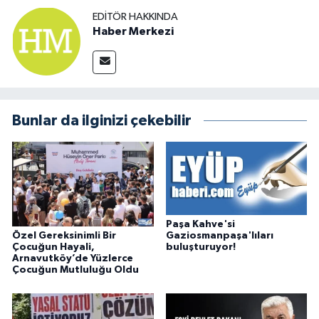
EDITÖR HAKKINDA
Haber Merkezi
Bunlar da ilginizi çekebilir
Paşa Kahve'si
Özel Gereksinimli Bir
Gaziosmanpaşa'lıları
Çocuğun Hayali,
buluşturuyor!
Arnavutköy’de Yüzlerce
Çocuğun Mutluluğu Oldu