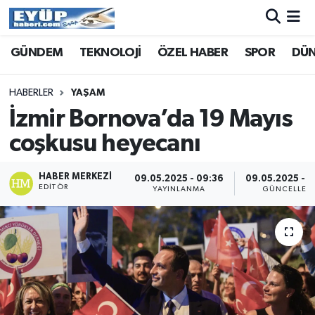
GÜNDEM
TEKNOLOJİ
ÖZEL HABER
SPOR
DÜ
HABERLER
YAŞAM
İzmir Bornova’da 19 Mayıs
coşkusu heyecanı
HABER MERKEZI
09.05.2025 - 09:36
09.05.2025 - 
EDITÖR
YAYINLANMA
GÜNCELLEM