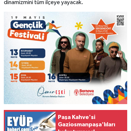
dinamizmini tüm ilçeye yayacak.
Paşa Kahve'si
Gaziosmanpaşa'lıları