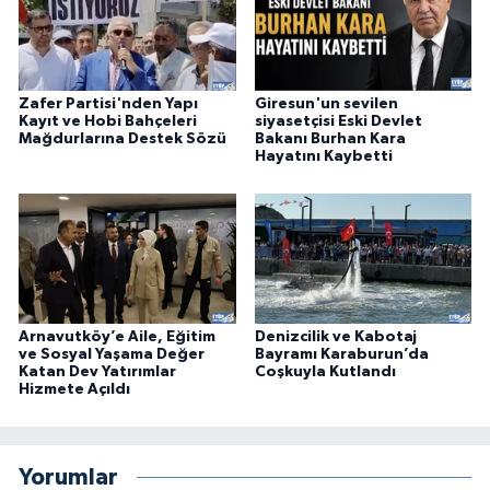
Zafer Partisi'nden Yapı
Giresun'un sevilen
Kayıt ve Hobi Bahçeleri
siyasetçisi Eski Devlet
Mağdurlarına Destek Sözü
Bakanı Burhan Kara
Hayatını Kaybetti
Arnavutköy’e Aile, Eğitim
Denizcilik ve Kabotaj
ve Sosyal Yaşama Değer
Bayramı Karaburun’da
Katan Dev Yatırımlar
Coşkuyla Kutlandı
Hizmete Açıldı
Yorumlar