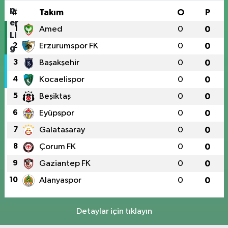
#
Takım
O
P
1
Amed
0
0
2
Erzurumspor FK
0
0
3
Başakşehir
0
0
4
Kocaelispor
0
0
5
Beşiktaş
0
0
6
Eyüpspor
0
0
7
Galatasaray
0
0
8
Çorum FK
0
0
9
Gaziantep FK
0
0
10
Alanyaspor
0
0
Detaylar için tıklayın