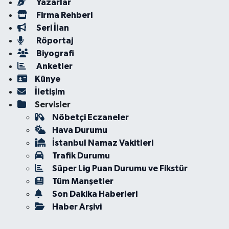
Yazarlar
Firma Rehberi
Seri İlan
Röportaj
Biyografi
Anketler
Künye
İletişim
Servisler
Nöbetçi Eczaneler
Hava Durumu
İstanbul Namaz Vakitleri
Trafik Durumu
Süper Lig Puan Durumu ve Fikstür
Tüm Manşetler
Son Dakika Haberleri
Haber Arşivi