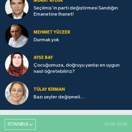
MURAT AYDIN
Seçilmiş'in parti değiştirmesi Sandığın
Emanetine İhanet!
MEHMET YÜCEER
Durmak yok
AYŞE BAY
Çocuğumuza, doğruyu yanlışı en uygun
nasıl öğretebiliriz?
TÜLAY KİRMAN
Bazı şeyler değişmeli…
İSTANBUL
07.08.2026