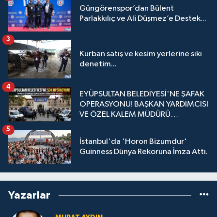
Güngörenspor’dan Bülent
Parlakkılıç ve Ali Düşmez’e Destek...
3
Kurban satış ve kesim yerlerine sıkı
denetim...
4
EYÜPSULTAN BELEDİYESİ'NE ŞAFAK
OPERASYONU! BAŞKAN YARDIMCISI
VE ÖZEL KALEM MÜDÜRÜ
GÖZALTINDA
5
İstanbul'da 'Horon Bizumdur'
Guinness Dünya Rekoruna İmza Attı.
Yazarlar