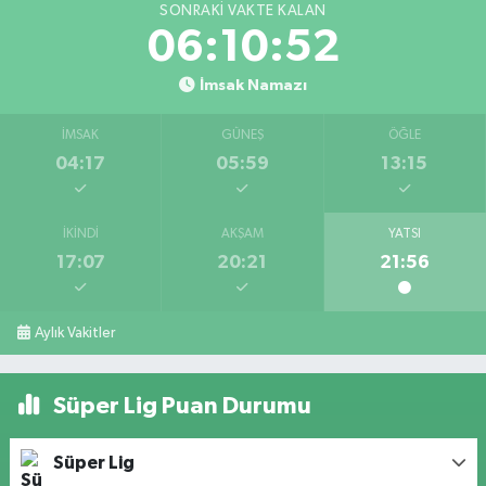
SONRAKI VAKTE KALAN
06:10:52
İmsak Namazı
İMSAK
GÜNEŞ
ÖĞLE
04:17
05:59
13:15
İKINDI
AKŞAM
YATSI
17:07
20:21
21:56
Aylık Vakitler
Süper Lig Puan Durumu
Süper Lig