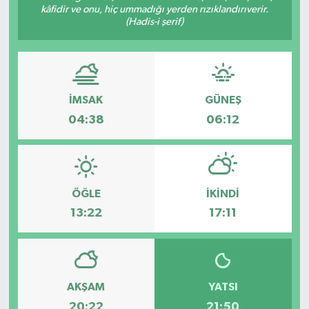
kâfidir ve onu, hiç ummadığı yerden rızıklandırıverir.
(Hadis-i şerif)
İMSAK
GÜNEŞ
04:38
06:12
ÖĞLE
İKINDI
13:22
17:11
AKŞAM
YATSI
20:22
21:50