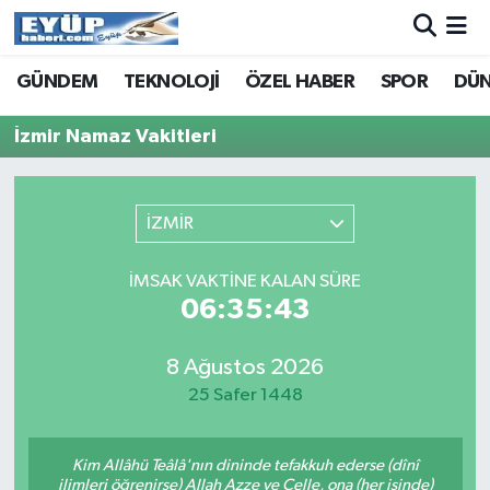
GÜNDEM
TEKNOLOJİ
ÖZEL HABER
SPOR
DÜ
İzmir Namaz Vakitleri
İZMİR
İMSAK VAKTINE KALAN SÜRE
06:35:43
8 Ağustos 2026
25 Safer 1448
Kim Allâhü Teâlâ'nın dininde tefakkuh ederse (dînî
ilimleri öğrenirse) Allah Azze ve Celle, ona (her işinde)