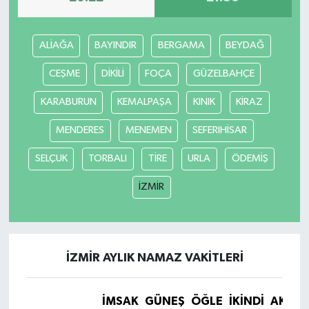
ALİAĞA
BAYINDIR
BERGAMA
BEYDAĞ
CEŞME
DİKİLİ
FOÇA
GÜZELBAHÇE
KARABURUN
KEMALPAŞA
KINIK
KİRAZ
MENDERES
MENEMEN
SEFERIHİSAR
SELÇUK
TORBALI
TİRE
URLA
ÖDEMİŞ
İZMİR
İZMİR AYLIK NAMAZ VAKITLERI
İMSAK
GÜNEŞ
ÖĞLE
İKINDI
AKŞA