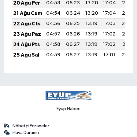
20 Ağu Per
04:53
06:23
13:20
17:04
20:07
21 Ağu Cum
04:54
06:24
13:20
17:04
20:06
22 Ağu Cts
04:56
06:25
13:19
17:03
20:04
23 Ağu Paz
04:57
06:26
13:19
17:02
20:03
24 Ağu Pts
04:58
06:27
13:19
17:02
20:01
25 Ağu Sal
04:59
06:27
13:19
17:01
20:00
Eyup Haberi
Nöbetçi Eczaneler
Hava Durumu