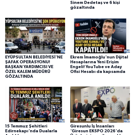
Sinem Dedetaş ve 6 kişi
gözaltında
EYÜPSULTAN BELEDİYESİ'NE
Ekrem İmamoğlu'nun Dijital
ŞAFAK OPERASYONU!
Hesaplarına Yeni Erişim
BAŞKAN YARDIMCISI VE
Engeli! YouTube ve Aday
ÖZEL KALEM MÜDÜRÜ
Ofisi Hesabı da kapsamda
GÖZALTINDA
15 Temmuz Şehitleri
Giresunlu İş İnsanları
Edirnekapı'nda Dualarla
'Giresun EKSPO 2026'da