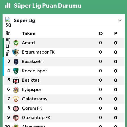
Süper Lig Puan Durumu
Süper Lig
#
Takım
O
P
1
Amed
0
0
2
Erzurumspor FK
0
0
3
Başakşehir
0
0
4
Kocaelispor
0
0
5
Beşiktaş
0
0
6
Eyüpspor
0
0
7
Galatasaray
0
0
8
Çorum FK
0
0
9
Gaziantep FK
0
0
10