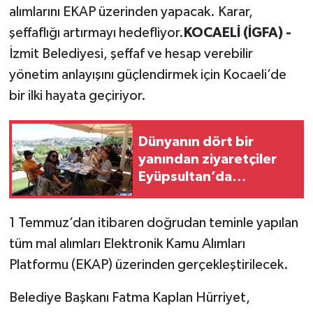
alımlarını EKAP üzerinden yapacak. Karar,
şeffaflığı artırmayı hedefliyor.
KOCAELİ (İGFA) -
İzmit Belediyesi, şeffaf ve hesap verebilir
yönetim anlayışını güçlendirmek için Kocaeli’de
bir ilki hayata geçiriyor.
Dünyanın dört bir
yanından ziyaretçiler
Eyüpsultan’da
buluşuyor
1 Temmuz’dan itibaren doğrudan teminle yapılan
tüm mal alımları Elektronik Kamu Alımları
Platformu (EKAP) üzerinden gerçekleştirilecek.
Belediye Başkanı Fatma Kaplan Hürriyet,