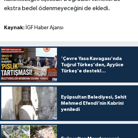
ekstra bedel ödenmeyeceğini de ekledi.
Kaynak:
İGF Haber Ajansı
'Çevre Yasa Kavagası'nda
Tuğrul Türkeş'den, Ayyüce
Türkeş'e destek!...
Eyüpsultan Belediyesi, Şehit
Mehmed Efendi’nin Kabrini
yeniledi