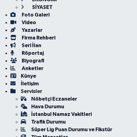
SİYASET
Foto Galeri
Video
Yazarlar
Firma Rehberi
Seri İlan
Röportaj
Biyografi
Anketler
Künye
İletişim
Servisler
Nöbetçi Eczaneler
Hava Durumu
İstanbul Namaz Vakitleri
Trafik Durumu
Süper Lig Puan Durumu ve Fikstür