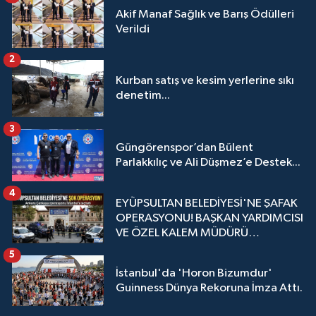
Akif Manaf Sağlık ve Barış Ödülleri
Verildi
2
Kurban satış ve kesim yerlerine sıkı
denetim...
3
Güngörenspor’dan Bülent
Parlakkılıç ve Ali Düşmez’e Destek...
4
EYÜPSULTAN BELEDİYESİ'NE ŞAFAK
OPERASYONU! BAŞKAN YARDIMCISI
VE ÖZEL KALEM MÜDÜRÜ
GÖZALTINDA
5
İstanbul'da 'Horon Bizumdur'
Guinness Dünya Rekoruna İmza Attı.