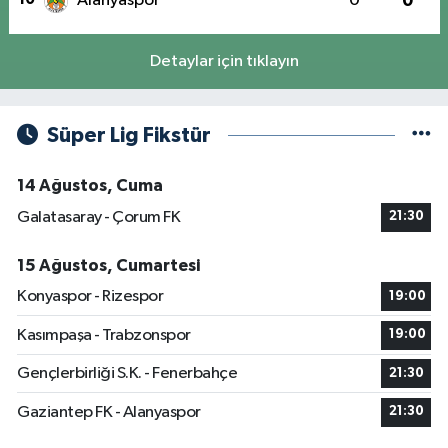
Alanyaspor
0
0
Detaylar için tıklayın
Süper Lig Fikstür
14 Ağustos, Cuma
Galatasaray - Çorum FK
21:30
15 Ağustos, Cumartesi
Konyaspor - Rizespor
19:00
Kasımpaşa - Trabzonspor
19:00
Gençlerbirliği S.K. - Fenerbahçe
21:30
Gaziantep FK - Alanyaspor
21:30