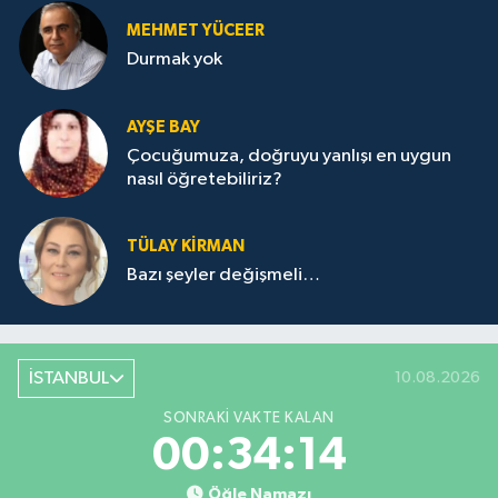
MEHMET YÜCEER
Durmak yok
AYŞE BAY
Çocuğumuza, doğruyu yanlışı en uygun
nasıl öğretebiliriz?
TÜLAY KİRMAN
Bazı şeyler değişmeli…
İSTANBUL
10.08.2026
SONRAKI VAKTE KALAN
00:34:14
Öğle Namazı