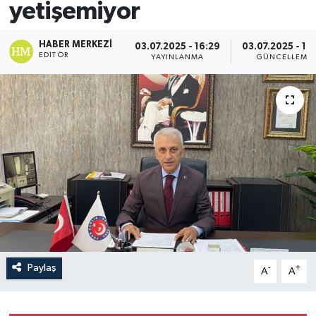
yetişemiyor
HABER MERKEZI
03.07.2025 - 16:29
03.07.2025 - 16
EDITÖR
YAYINLANMA
GÜNCELLEME
Paylaş
-
+
A
A