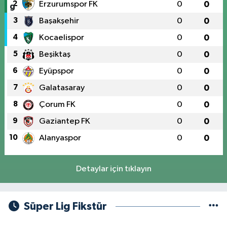
2
Erzurumspor FK
0
0
3
Başakşehir
0
0
4
Kocaelispor
0
0
5
Beşiktaş
0
0
6
Eyüpspor
0
0
7
Galatasaray
0
0
8
Çorum FK
0
0
9
Gaziantep FK
0
0
10
Alanyaspor
0
0
Detaylar için tıklayın
Süper Lig Fikstür