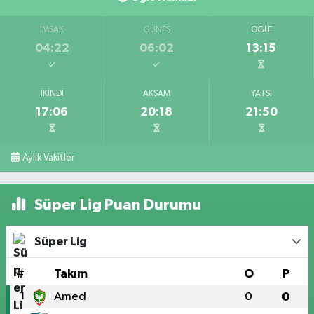
İMSAK
GÜNEŞ
ÖĞLE
04:22
06:02
13:15
İKINDI
AKŞAM
YATSI
17:06
20:18
21:50
Aylık Vakitler
Süper Lig Puan Durumu
Süper Lig
#
Takım
O
P
1
Amed
0
0