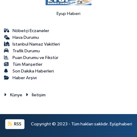
Eyup Haberi
Nöbetçi Eczaneler
Hava Durumu
İstanbul Namaz Vakitleri
Trafik Durumu
Puan Durumu ve Fikstür
Tüm Manşetler
Son Dakika Haberleri
Haber Arşivi
Künye
İletişim
RSS
Copyright © 2023 - Tüm hakları saklıdır. Eyüphaberi