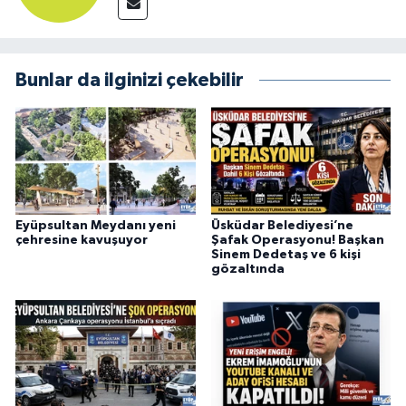
Bunlar da ilginizi çekebilir
Eyüpsultan Meydanı yeni
Üsküdar Belediyesi’ne
çehresine kavuşuyor
Şafak Operasyonu! Başkan
Sinem Dedetaş ve 6 kişi
gözaltında