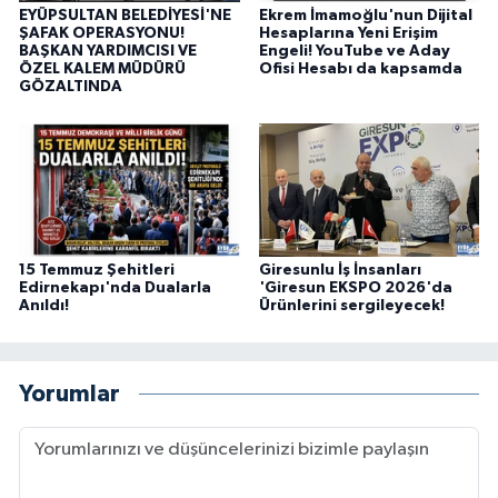
EYÜPSULTAN BELEDİYESİ'NE
Ekrem İmamoğlu'nun Dijital
ŞAFAK OPERASYONU!
Hesaplarına Yeni Erişim
BAŞKAN YARDIMCISI VE
Engeli! YouTube ve Aday
ÖZEL KALEM MÜDÜRÜ
Ofisi Hesabı da kapsamda
GÖZALTINDA
15 Temmuz Şehitleri
Giresunlu İş İnsanları
Edirnekapı'nda Dualarla
'Giresun EKSPO 2026'da
Anıldı!
Ürünlerini sergileyecek!
Yorumlar