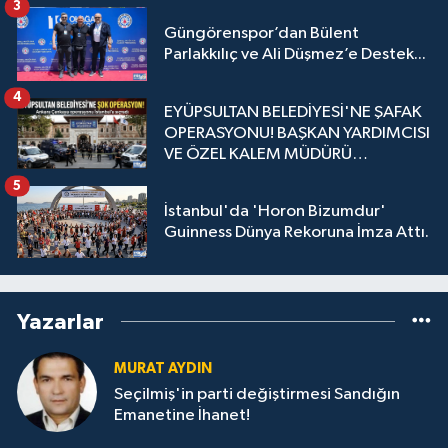
3
Güngörenspor’dan Bülent
Parlakkılıç ve Ali Düşmez’e Destek...
4
EYÜPSULTAN BELEDİYESİ'NE ŞAFAK
OPERASYONU! BAŞKAN YARDIMCISI
VE ÖZEL KALEM MÜDÜRÜ
GÖZALTINDA
5
İstanbul'da 'Horon Bizumdur'
Guinness Dünya Rekoruna İmza Attı.
Yazarlar
MURAT AYDIN
Seçilmiş'in parti değiştirmesi Sandığın
Emanetine İhanet!