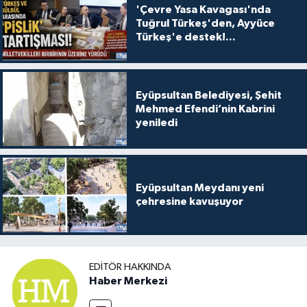
'Çevre Yasa Kavagası'nda
Tuğrul Türkeş'den, Ayyüce
Türkeş'e destek!...
Eyüpsultan Belediyesi, Şehit
Mehmed Efendi’nin Kabrini
yeniledi
Eyüpsultan Meydanı yeni
çehresine kavuşuyor
EDITÖR HAKKINDA
Haber Merkezi