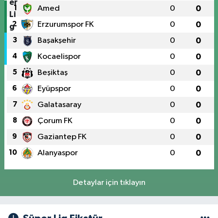
1
Amed
0
0
2
Erzurumspor FK
0
0
3
Başakşehir
0
0
4
Kocaelispor
0
0
5
Beşiktaş
0
0
6
Eyüpspor
0
0
7
Galatasaray
0
0
8
Çorum FK
0
0
9
Gaziantep FK
0
0
10
Alanyaspor
0
0
Detaylar için tıklayın