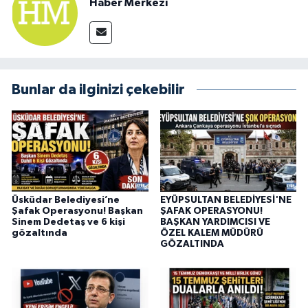
Haber Merkezi
Bunlar da ilginizi çekebilir
Üsküdar Belediyesi’ne
EYÜPSULTAN BELEDİYESİ'NE
Şafak Operasyonu! Başkan
ŞAFAK OPERASYONU!
Sinem Dedetaş ve 6 kişi
BAŞKAN YARDIMCISI VE
gözaltında
ÖZEL KALEM MÜDÜRÜ
GÖZALTINDA