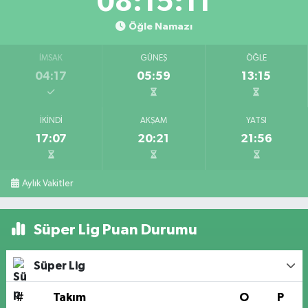
08:15:11
Öğle Namazı
İMSAK
GÜNEŞ
ÖĞLE
04:17
05:59
13:15
İKINDI
AKŞAM
YATSI
17:07
20:21
21:56
Aylık Vakitler
Süper Lig Puan Durumu
Süper Lig
#
Takım
O
P