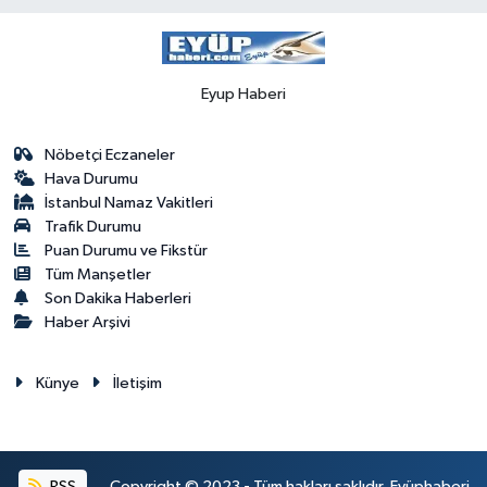
Eyup Haberi
Nöbetçi Eczaneler
Hava Durumu
İstanbul Namaz Vakitleri
Trafik Durumu
Puan Durumu ve Fikstür
Tüm Manşetler
Son Dakika Haberleri
Haber Arşivi
Künye
İletişim
RSS
Copyright © 2023 - Tüm hakları saklıdır. Eyüphaberi