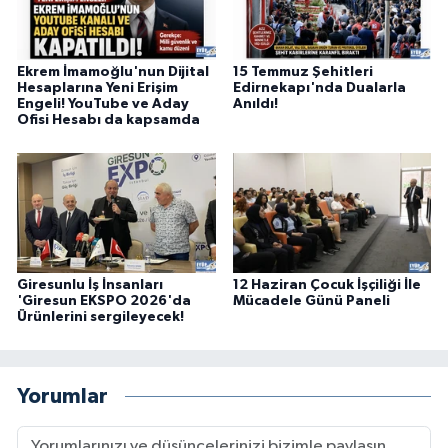
Ekrem İmamoğlu'nun Dijital
15 Temmuz Şehitleri
Hesaplarına Yeni Erişim
Edirnekapı'nda Dualarla
Engeli! YouTube ve Aday
Anıldı!
Ofisi Hesabı da kapsamda
Giresunlu İş İnsanları
12 Haziran Çocuk İşçiliği İle
'Giresun EKSPO 2026'da
Mücadele Günü Paneli
Ürünlerini sergileyecek!
Yorumlar