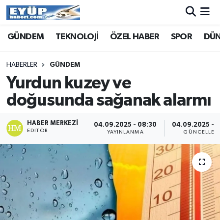
GÜNDEM
TEKNOLOJİ
ÖZEL HABER
SPOR
DÜ
HABERLER
GÜNDEM
Yurdun kuzey ve
doğusunda sağanak alarmı
HABER MERKEZI
04.09.2025 - 08:30
04.09.2025 - 
EDITÖR
YAYINLANMA
GÜNCELLEM