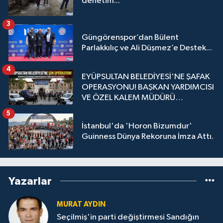
denetim...
3
Güngörenspor’dan Bülent
Parlakkılıç ve Ali Düşmez’e Destek...
4
EYÜPSULTAN BELEDİYESİ'NE ŞAFAK
OPERASYONU! BAŞKAN YARDIMCISI
VE ÖZEL KALEM MÜDÜRÜ
GÖZALTINDA
5
İstanbul'da 'Horon Bizumdur'
Guinness Dünya Rekoruna İmza Attı.
Yazarlar
MURAT AYDIN
Seçilmiş'in parti değiştirmesi Sandığın