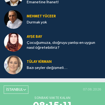
Emanetine İhanet!
MEHMET YÜCEER
Durmak yok
AYŞE BAY
Çocuğumuza, doğruyu yanlışı en uygun
nasıl öğretebiliriz?
TÜLAY KİRMAN
Bazı şeyler değişmeli…
İSTANBUL
07.08.2026
SONRAKI VAKTE KALAN