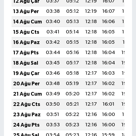
12 Ağu Çar
03:37
05:12
12:19
16:07
19:16
13 Ağu Per
03:38
05:12
12:19
16:07
19:15
14 Ağu Cum
03:40
05:13
12:18
16:06
19:13
15 Ağu Cts
03:41
05:14
12:18
16:05
19:12
16 Ağu Paz
03:42
05:15
12:18
16:05
19:11
17 Ağu Pts
03:44
05:16
12:18
16:04
19:09
18 Ağu Sal
03:45
05:17
12:18
16:04
19:08
19 Ağu Çar
03:46
05:18
12:17
16:03
19:07
20 Ağu Per
03:48
05:19
12:17
16:02
19:05
21 Ağu Cum
03:49
05:20
12:17
16:02
19:04
22 Ağu Cts
03:50
05:21
12:17
16:01
19:03
23 Ağu Paz
03:51
05:22
12:16
16:00
19:01
24 Ağu Pts
03:53
05:23
12:16
16:00
19:00
25 Ağu Sal
03:54
05:23
12:16
15:59
18:58