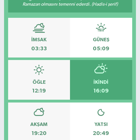
Ramazan olmasını temenni ederdi. (Hadis-i şerif)
İMSAK
GÜNEŞ
03:33
05:09
ÖĞLE
İKINDI
12:19
16:09
AKŞAM
YATSI
19:20
20:49