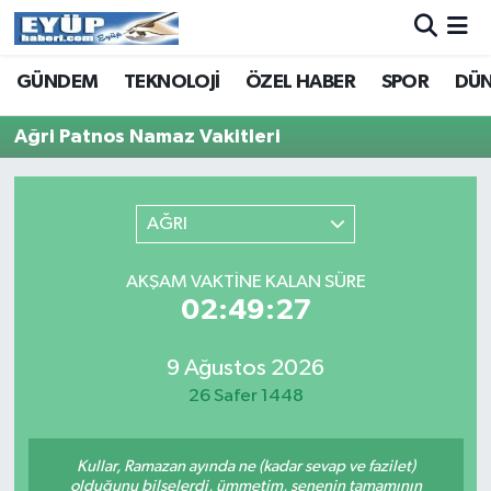
GÜNDEM
TEKNOLOJİ
ÖZEL HABER
SPOR
DÜ
Ağri Patnos Namaz Vakitleri
AĞRI
AKŞAM VAKTINE KALAN SÜRE
02:49:27
9 Ağustos 2026
26 Safer 1448
Kullar, Ramazan ayında ne (kadar sevap ve fazilet)
olduğunu bilselerdi, ümmetim, senenin tamamının