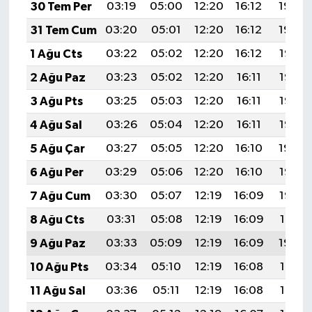
30 Tem Per
03:19
05:00
12:20
16:12
19:30
31 Tem Cum
03:20
05:01
12:20
16:12
19:29
1 Ağu Cts
03:22
05:02
12:20
16:12
19:28
2 Ağu Paz
03:23
05:02
12:20
16:11
19:27
3 Ağu Pts
03:25
05:03
12:20
16:11
19:26
4 Ağu Sal
03:26
05:04
12:20
16:11
19:25
5 Ağu Çar
03:27
05:05
12:20
16:10
19:24
6 Ağu Per
03:29
05:06
12:20
16:10
19:23
7 Ağu Cum
03:30
05:07
12:19
16:09
19:22
8 Ağu Cts
03:31
05:08
12:19
16:09
19:21
9 Ağu Paz
03:33
05:09
12:19
16:09
19:20
10 Ağu Pts
03:34
05:10
12:19
16:08
19:18
11 Ağu Sal
03:36
05:11
12:19
16:08
19:17