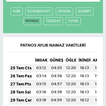
AĞRI
DOĞUBEYAZIT
DİYADİN
ELEŞKİRT
PATNOS
TAŞLIÇAY
TUTAK
PATNOS AYLIK NAMAZ VAKITLERI
İMSAK
GÜNEŞ
ÖĞLE
İKINDI
AKŞA
25 Tem Cts
03:12
04:55
12:20
16:13
19:35
26 Tem Paz
03:14
04:56
12:20
16:13
19:34
27 Tem Pts
03:15
04:57
12:20
16:13
19:33
28 Tem Sal
03:16
04:58
12:20
16:13
19:32
29 Tem Çar
03:18
04:59
12:20
16:12
19:31