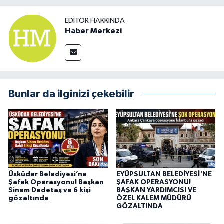
EDITÖR HAKKINDA
Haber Merkezi
Bunlar da ilginizi çekebilir
Üsküdar Belediyesi’ne
EYÜPSULTAN BELEDİYESİ'NE
Şafak Operasyonu! Başkan
ŞAFAK OPERASYONU!
Sinem Dedetaş ve 6 kişi
BAŞKAN YARDIMCISI VE
gözaltında
ÖZEL KALEM MÜDÜRÜ
GÖZALTINDA