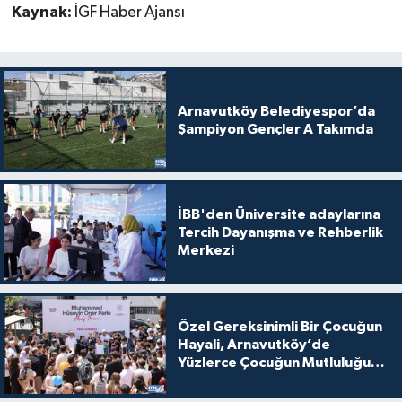
Kaynak:
İGF Haber Ajansı
Arnavutköy Belediyespor’da
Şampiyon Gençler A Takımda
İBB'den Üniversite adaylarına
Tercih Dayanışma ve Rehberlik
Merkezi
Özel Gereksinimli Bir Çocuğun
Hayali, Arnavutköy’de
Yüzlerce Çocuğun Mutluluğu
Oldu