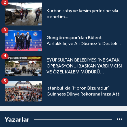
2
Kurban satış ve kesim yerlerine sıkı
denetim...
3
Güngörenspor’dan Bülent
Parlakkılıç ve Ali Düşmez’e Destek...
4
EYÜPSULTAN BELEDİYESİ'NE ŞAFAK
OPERASYONU! BAŞKAN YARDIMCISI
VE ÖZEL KALEM MÜDÜRÜ
GÖZALTINDA
5
İstanbul'da 'Horon Bizumdur'
Guinness Dünya Rekoruna İmza Attı.
Yazarlar