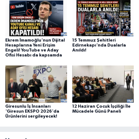
Ekrem İmamoğlu'nun Dijital
15 Temmuz Şehitleri
Hesaplarına Yeni Erişim
Edirnekapı'nda Dualarla
Engeli! YouTube ve Aday
Anıldı!
Ofisi Hesabı da kapsamda
Giresunlu İş İnsanları
12 Haziran Çocuk İşçiliği İle
'Giresun EKSPO 2026'da
Mücadele Günü Paneli
Ürünlerini sergileyecek!