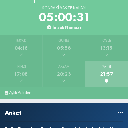
SONRAKI VAKTE KALAN
05:00:31
İmsak Namazı
İMSAK
GÜNEŞ
ÖĞLE
04:16
05:58
13:15
İKINDI
AKŞAM
YATSI
17:08
20:23
21:57
Aylık Vakitler
Anket