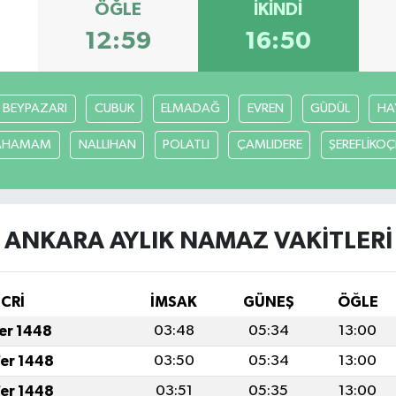
ÖĞLE
İKINDI
12:59
16:50
BEYPAZARI
CUBUK
ELMADAĞ
EVREN
GÜDÜL
HA
CAHAMAM
NALLIHAN
POLATLI
ÇAMLIDERE
ŞEREFLİKO
ANKARA AYLIK NAMAZ VAKITLERI
İCRİ
İMSAK
GÜNEŞ
ÖĞLE
fer 1448
03:48
05:34
13:00
fer 1448
03:50
05:34
13:00
fer 1448
03:51
05:35
13:00