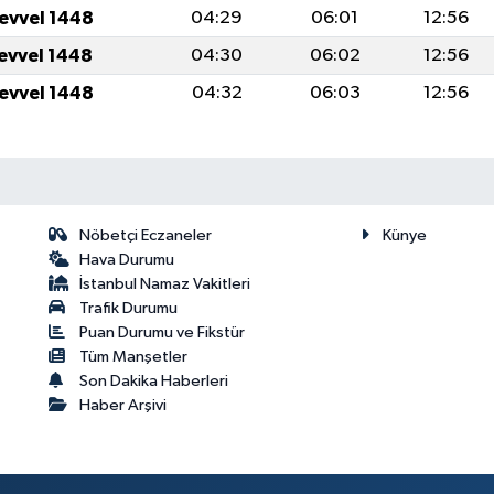
levvel 1448
04:29
06:01
12:56
levvel 1448
04:30
06:02
12:56
levvel 1448
04:32
06:03
12:56
Nöbetçi Eczaneler
Künye
Hava Durumu
İstanbul Namaz Vakitleri
Trafik Durumu
Puan Durumu ve Fikstür
Tüm Manşetler
Son Dakika Haberleri
Haber Arşivi