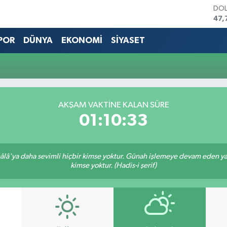
DO
47,
EU
55,
POR
DÜNYA
EKONOMİ
SİYASET
STE
64,
GRA
666
BİS
13.
AKŞAM VAKTINE KALAN SÜRE
BIT
01:10:33
64.
lâ'ya daha sevimli hiçbir kimse yoktur. Günah işlemeye devam eden yaşl
kimse yoktur. (Hadis-i şerif)