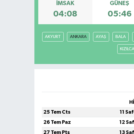
İMSAK
GÜNEŞ
04:08
05:46
AKYURT
ANKARA
AYAŞ
BALA
KIZIL
H
25 Tem Cts
11 Sa
26 Tem Paz
12 Sa
27 Tem Pts
13 Sa