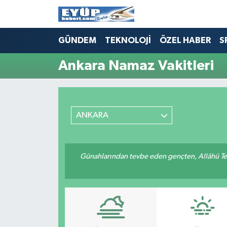
GÜNDEM
TEKNOLOJİ
ÖZEL HABER
S
Ankara Namaz Vakitleri
ANKARA
Günahlarından tevbe eden gençten, Allâhü Teâ