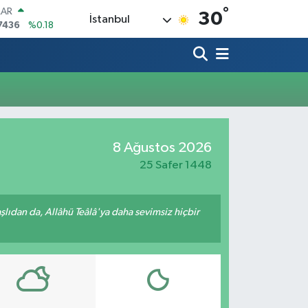
°
LAR
30
İstanbul
7436
%0.18
RO
2510
%0.32
RLİN
4811
%0.38
M ALTIN
0.55
%0.03
T100
779
%-14
8 Ağustos 2026
COIN
944,08
%-0.18
25 Safer 1448
ıdan da, Allâhü Teâlâ'ya daha sevimsiz hiçbir