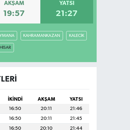
AKŞAM
YATSI
19:57
21:27
YMANA
KAHRAMANKAZAN
KALECİK
ÇHİSAR
LERI
İKINDI
AKŞAM
YATSI
16:50
20:11
21:46
16:50
20:11
21:45
16:50
20:10
21:44