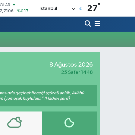
°
OLAR
27
İstanbul
7,7106
%0.17
URO
5,1652
%0.27
TERLİN
4,4046
%0.35
RAM ALTIN
648.99
%2.59
İST100
3.773
%-19
8 Ağustos 2026
ITCOIN
5.130,04
%1.2
25 Safer 1448
arasında geçinebileceği (güzel) ahlâk, Allâhü
m (yumuşak huyluluk)." (Hadis-i şerif)