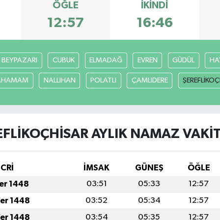
ÖĞLE
İKINDI
12:57
16:46
BEYPAZARI
CUBUK
ELMADAĞ
EVREN
GÜDÜL
HA
CAHAMAM
NALLIHAN
POLATLI
ÇAMLIDERE
ŞEREFLİKO
EFLİKOÇHİSAR AYLIK NAMAZ VAKIT
İCRİ
İMSAK
GÜNEŞ
ÖĞLE
fer 1448
03:51
05:33
12:57
fer 1448
03:52
05:34
12:57
fer 1448
03:54
05:35
12:57