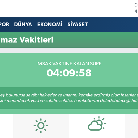
D
4
E
5
POR
DÜNYA
EKONOMİ
SİYASET
S
6
maz Vakitleri
G
6
B
1
İMSAK VAKTINE KALAN SÜRE
B
04:09:58
6
 şey bulunursa sevâbı hak eder ve imanını kemâle erdirmiş olur: İnsanlar 
ini menedecek verâ ve cahilin cahilce hareketlerini defedebileceği hili