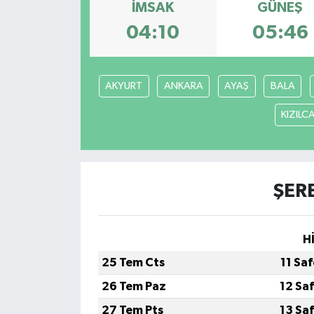
İMSAK
GÜNEŞ
04:10
05:46
AKYURT
ANKARA
AYAŞ
BALA
KIZIL
ŞER
H
25 Tem Cts
11 Sa
26 Tem Paz
12 Sa
27 Tem Pts
13 Sa