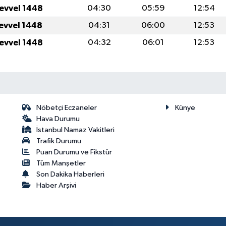
levvel 1448
04:30
05:59
12:54
levvel 1448
04:31
06:00
12:53
levvel 1448
04:32
06:01
12:53
Nöbetçi Eczaneler
Künye
Hava Durumu
İstanbul Namaz Vakitleri
Trafik Durumu
Puan Durumu ve Fikstür
Tüm Manşetler
Son Dakika Haberleri
Haber Arşivi