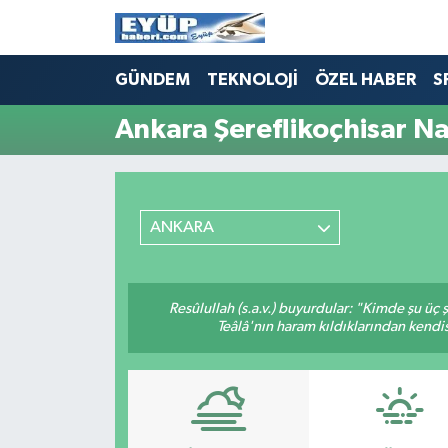
GÜNDEM
TEKNOLOJİ
ÖZEL HABER
S
Ankara Şereflikoçhisar Na
ANKARA
Resûlullah (s.a.v.) buyurdular: "Kimde şu üç
Teâlâ'nın haram kıldıklarından kendis