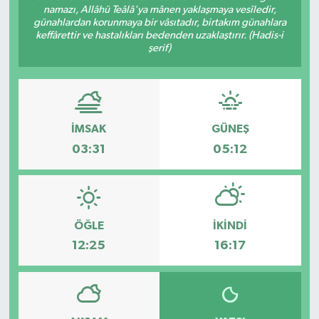
namazı, Allâhü Teâlâ'ya mânen yaklaşmaya vesîledir,
günahlardan korunmaya bir vâsıtadır, birtakım günahlara
keffârettir ve hastalıkları bedenden uzaklaştırır. (Hadis-i
şerif)
İMSAK
GÜNEŞ
03:31
05:12
ÖĞLE
İKINDI
12:25
16:17