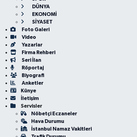
DÜNYA
EKONOMİ
SİYASET
Foto Galeri
Video
Yazarlar
Firma Rehberi
Seri İlan
Röportaj
Biyografi
Anketler
Künye
İletişim
Servisler
Nöbetçi Eczaneler
Hava Durumu
İstanbul Namaz Vakitleri
Trafik Durumu