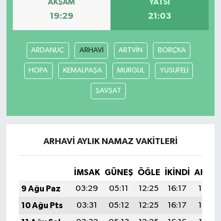
AKŞAM
YATSI
19:29
21:03
ARDANUÇ
ARHAVİ
ARTVİN
BORÇKA
HOPA
KEMALPAŞA
MURGUL
YUSUFELİ
ŞAVŞAT
ARHAVİ AYLIK NAMAZ VAKITLERI
İMSAK
GÜNEŞ
ÖĞLE
İKINDI
AKŞA
9 Ağu Paz
03:29
05:11
12:25
16:17
19:30
10 Ağu Pts
03:31
05:12
12:25
16:17
19:29