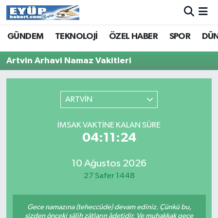
GÜNDEM
TEKNOLOJİ
ÖZEL HABER
SPOR
DÜ
Artvin Arhavi Namaz Vakitleri
ARTVİN
İMSAK VAKTINE KALAN SÜRE
04:11:24
10 Ağustos 2026
27 Safer 1448
Gece namazına (teheccüde) devam ediniz. Çünkü bu,
sizden önceki sâlih zâtların âdetidir. Ve muhakkak gece