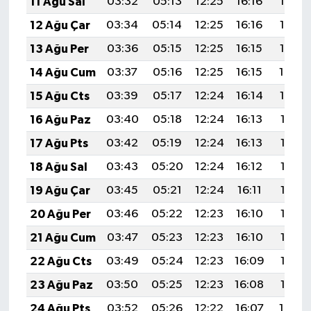
11 Ağu Sal
03:32
05:13
12:25
16:16
19:28
12 Ağu Çar
03:34
05:14
12:25
16:16
19:26
13 Ağu Per
03:36
05:15
12:25
16:15
19:25
14 Ağu Cum
03:37
05:16
12:25
16:15
19:24
15 Ağu Cts
03:39
05:17
12:24
16:14
19:22
16 Ağu Paz
03:40
05:18
12:24
16:13
19:21
17 Ağu Pts
03:42
05:19
12:24
16:13
19:19
18 Ağu Sal
03:43
05:20
12:24
16:12
19:18
19 Ağu Çar
03:45
05:21
12:24
16:11
19:16
20 Ağu Per
03:46
05:22
12:23
16:10
19:15
21 Ağu Cum
03:47
05:23
12:23
16:10
19:13
22 Ağu Cts
03:49
05:24
12:23
16:09
19:12
23 Ağu Paz
03:50
05:25
12:23
16:08
19:10
24 Ağu Pts
03:52
05:26
12:22
16:07
19:09