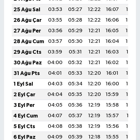
25 Ağu Sal
03:53
05:27
12:22
16:07
19:07
26 Ağu Çar
03:55
05:28
12:22
16:06
19:06
27 Ağu Per
03:56
05:29
12:21
16:05
19:04
28 Ağu Cum
03:57
05:30
12:21
16:04
19:03
29 Ağu Cts
03:59
05:31
12:21
16:03
19:01
30 Ağu Paz
04:00
05:32
12:21
16:02
18:59
31 Ağu Pts
04:01
05:33
12:20
16:01
18:58
1 Eyl Sal
04:03
05:34
12:20
16:00
18:56
2 Eyl Çar
04:04
05:35
12:20
15:59
18:55
3 Eyl Per
04:05
05:36
12:19
15:58
18:53
4 Eyl Cum
04:07
05:37
12:19
15:57
18:51
5 Eyl Cts
04:08
05:38
12:19
15:56
18:50
6 Eyl Paz
04:09
05:39
12:18
15:55
18:48