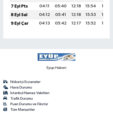
7 Eyl Pts
04:11
05:40
12:18
15:54
18:46
8 Eyl Sal
04:12
05:41
12:18
15:53
18:45
9 Eyl Çar
04:13
05:42
12:17
15:52
18:43
Eyup Haberi
Nöbetçi Eczaneler
Hava Durumu
İstanbul Namaz Vakitleri
Trafik Durumu
Puan Durumu ve Fikstür
Tüm Manşetler