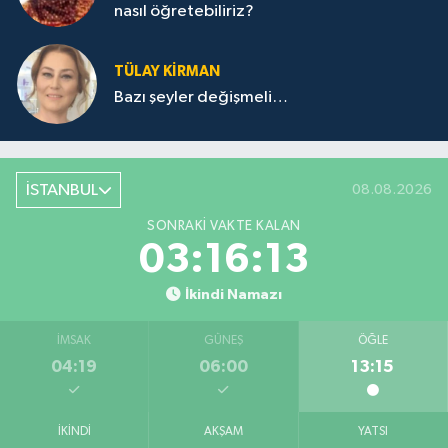
nasıl öğretebiliriz?
TÜLAY KİRMAN
Bazı şeyler değişmeli…
İSTANBUL
08.08.2026
SONRAKI VAKTE KALAN
03:16:13
İkindi Namazı
İMSAK
GÜNEŞ
ÖĞLE
04:19
06:00
13:15
İKINDI
AKŞAM
YATSI