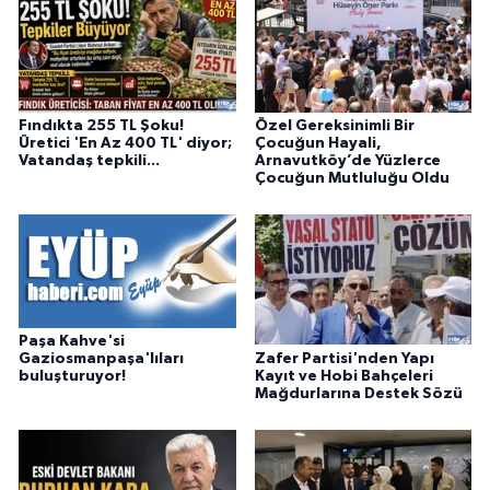
Fındıkta 255 TL Şoku!
Özel Gereksinimli Bir
Üretici 'En Az 400 TL' diyor;
Çocuğun Hayali,
Vatandaş tepkili...
Arnavutköy’de Yüzlerce
Çocuğun Mutluluğu Oldu
Paşa Kahve'si
Zafer Partisi'nden Yapı
Gaziosmanpaşa'lıları
Kayıt ve Hobi Bahçeleri
buluşturuyor!
Mağdurlarına Destek Sözü