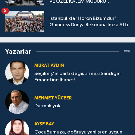
VE ÖZEL KALEM MÜDÜRÜ
GÖZALTINDA
5
İstanbul'da 'Horon Bizumdur'
Guinness Dünya Rekoruna İmza Attı.
Yazarlar
MURAT AYDIN
Seçilmiş'in parti değiştirmesi Sandığın
Emanetine İhanet!
MEHMET YÜCEER
Durmak yok
AYŞE BAY
Çocuğumuza, doğruyu yanlışı en uygun