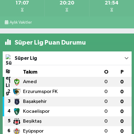
17:07
20:20
21:54
Aylık Vakitler
Süper Lig Puan Durumu
Süper Lig
#
Takım
O
P
1
Amed
0
0
2
Erzurumspor FK
0
0
3
Başakşehir
0
0
4
Kocaelispor
0
0
5
Beşiktaş
0
0
6
Eyüpspor
0
0