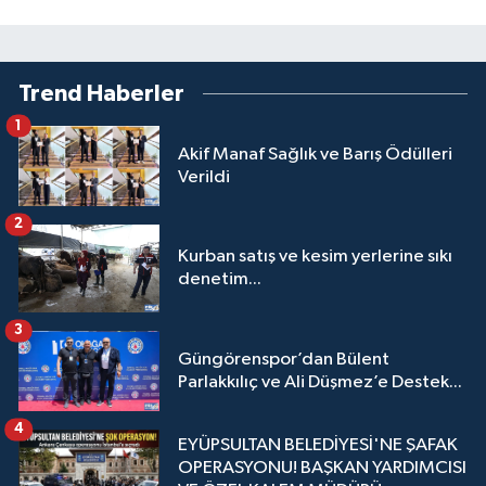
Trend Haberler
1
Akif Manaf Sağlık ve Barış Ödülleri
Verildi
2
Kurban satış ve kesim yerlerine sıkı
denetim...
3
Güngörenspor’dan Bülent
Parlakkılıç ve Ali Düşmez’e Destek...
4
EYÜPSULTAN BELEDİYESİ'NE ŞAFAK
OPERASYONU! BAŞKAN YARDIMCISI