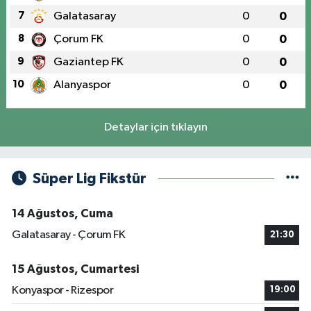
7
Galatasaray
0
0
8
Çorum FK
0
0
9
Gaziantep FK
0
0
10
Alanyaspor
0
0
Detaylar için tıklayın
Süper Lig Fikstür
14 Ağustos, Cuma
Galatasaray - Çorum FK
21:30
15 Ağustos, Cumartesi
Konyaspor - Rizespor
19:00