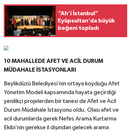
“Ah’i İstanbul”
Eyüpsultan’da büyük
beğeni topladı
10 MAHALLEDE AFET VE ACİL DURUM
MÜDAHALE İSTASYONLARI
Beylikdüzü Belediyesi’nin ortaya koyduğu Afet
Yönetim Modeli kapsamında hayata geçirdiği
yenilikçi projelerden bir tanesi de Afet ve Acil
Durum Müdahale İstasyonu oldu. Olası afet ve
acil durumlarda gerek Nefes Arama Kurtarma
Ekibi’nin gerekse il dışından gelecek arama