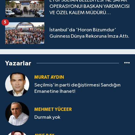
EYÜPSULTAN BELEDİYESİ'NE ŞAFAK
OPERASYONU! BAŞKAN YARDIMCISI
VE ÖZEL KALEM MÜDÜRÜ
GÖZALTINDA
5
İstanbul'da 'Horon Bizumdur'
Guinness Dünya Rekoruna İmza Attı.
Yazarlar
MURAT AYDIN
Seçilmiş'in parti değiştirmesi Sandığın
Emanetine İhanet!
MEHMET YÜCEER
Durmak yok