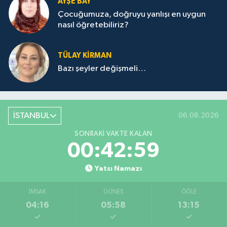
AYŞE BAY
Çocuğumuza, doğruyu yanlışı en uygun
nasıl öğretebiliriz?
TÜLAY KİRMAN
Bazı şeyler değişmeli…
İSTANBUL
06.08.2026
SONRAKI VAKTE KALAN
00:42:59
Yatsı Namazı
İMSAK
GÜNEŞ
ÖĞLE
04:16
05:58
13:15