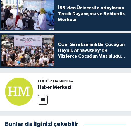
İBB'den Üniversite adaylarına
Tercih Dayanışma ve Rehberlik
Merkezi
Özel Gereksinimli Bir Çocuğun
Hayali, Arnavutköy’de
Yüzlerce Çocuğun Mutluluğu
Oldu
EDITÖR HAKKINDA
Haber Merkezi
Bunlar da ilginizi çekebilir