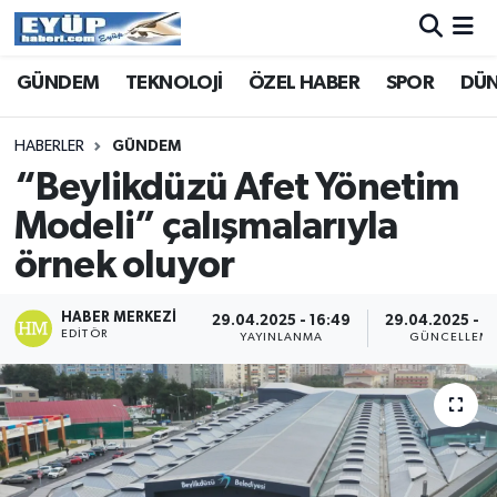
GÜNDEM
TEKNOLOJİ
ÖZEL HABER
SPOR
DÜ
HABERLER
GÜNDEM
“Beylikdüzü Afet Yönetim
Modeli” çalışmalarıyla
örnek oluyor
HABER MERKEZI
29.04.2025 - 16:49
29.04.2025 - 1
EDITÖR
YAYINLANMA
GÜNCELLEM