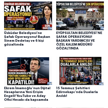
Üsküdar Belediyesi’ne
EYÜPSULTAN BELEDİYESİ'NE
Şafak Operasyonu! Başkan
ŞAFAK OPERASYONU!
Sinem Dedetaş ve 6 kişi
BAŞKAN YARDIMCISI VE
gözaltında
ÖZEL KALEM MÜDÜRÜ
GÖZALTINDA
Ekrem İmamoğlu'nun Dijital
15 Temmuz Şehitleri
Hesaplarına Yeni Erişim
Edirnekapı'nda Dualarla
Engeli! YouTube ve Aday
Anıldı!
Ofisi Hesabı da kapsamda