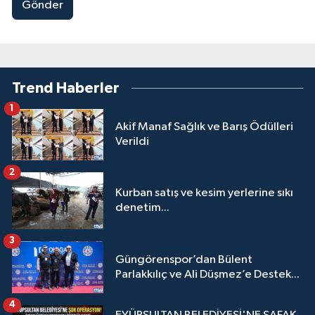
Gönder
Trend Haberler
1
Akif Manaf Sağlık ve Barış Ödülleri
Verildi
2
Kurban satış ve kesim yerlerine sıkı
denetim...
3
Güngörenspor’dan Bülent
Parlakkılıç ve Ali Düşmez’e Destek...
4