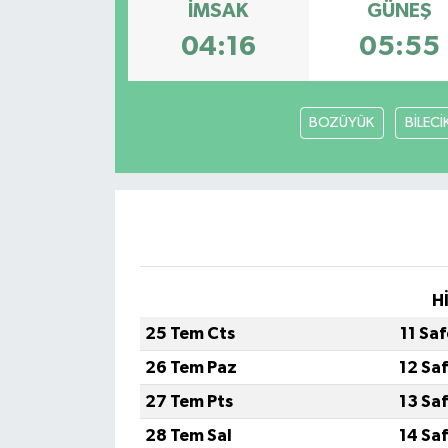
İMSAK
GÜNEŞ
04:16
05:55
BOZÜYÜK
BİLECİ
H
25 Tem Cts
11 Sa
26 Tem Paz
12 Sa
27 Tem Pts
13 Sa
28 Tem Sal
14 Sa