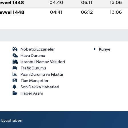
levvel 1448
04:40
06:11
13:06
levvel 1448
04:41
06:12
13:06
Nöbetçi Eczaneler
Künye
Hava Durumu
İstanbul Namaz Vakitleri
Trafik Durumu
Puan Durumu ve Fikstür
Tüm Manşetler
Son Dakika Haberleri
Haber Arşivi
r. Eyüphaberi