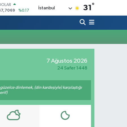
°
DOLAR
31
İstanbul
47,7069
%0.17
EURO
55,0265
%0.01
STERLİN
64,1897
%0.02
GRAM ALTIN
6618.49
%2.12
BİST100
13.887
%64
7 Ağustos 2026
BITCOIN
65.130,04
%1.2
24 Safer 1448
üzelce dinlemek, (din kardeşiyle) karşılaştığı
erif)