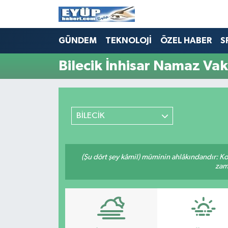
GÜNDEM
TEKNOLOJİ
ÖZEL HABER
S
Bilecik İnhisar Namaz Vaki
BİLECİK
(Şu dört şey kâmil) müminin ahlâkındandır: Ko
zama