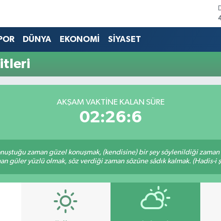
POR
DÜNYA
EKONOMİ
SİYASET
tleri
AKŞAM VAKTINE KALAN SÜRE
02:26:6
nuştuğu zaman güzel konuşmak, (kendisine) bir şey söylenildiği zaman g
n güler yüzlü olmak, söz verdiği zaman sözüne sâdık kalmak. (Hadis-i ş