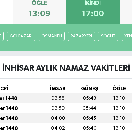
ÖĞLE
İKINDI
13:09
17:00
K
GÖLPAZARI
OSMANELİ
PAZARYERİ
SÖĞÜT
YEN
İNHİSAR AYLIK NAMAZ VAKITLERI
İCRİ
İMSAK
GÜNEŞ
ÖĞLE
fer 1448
03:58
05:43
13:10
fer 1448
03:59
05:44
13:10
fer 1448
04:00
05:45
13:10
fer 1448
04:02
05:46
13:10