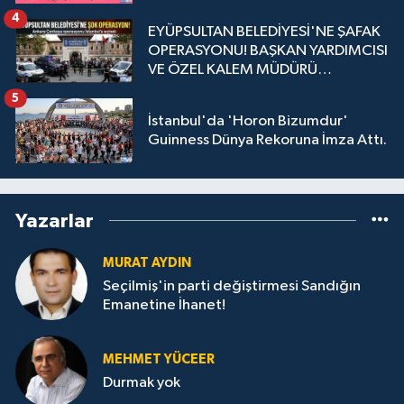
4
EYÜPSULTAN BELEDİYESİ'NE ŞAFAK
OPERASYONU! BAŞKAN YARDIMCISI
VE ÖZEL KALEM MÜDÜRÜ
GÖZALTINDA
5
İstanbul'da 'Horon Bizumdur'
Guinness Dünya Rekoruna İmza Attı.
Yazarlar
MURAT AYDIN
Seçilmiş'in parti değiştirmesi Sandığın
Emanetine İhanet!
MEHMET YÜCEER
Durmak yok