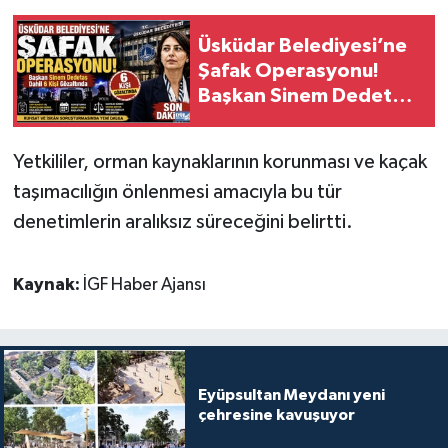
Üsküdar Belediyesi’ne
Şafak Operasyonu!
Başkan Sinem Dedetaş
ve 6 kişi gözaltında
Yetkililer, orman kaynaklarının korunması ve kaçak
taşımacılığın önlenmesi amacıyla bu tür
denetimlerin aralıksız süreceğini belirtti.
Kaynak:
İGF Haber Ajansı
Eyüpsultan Meydanı yeni
çehresine kavuşuyor