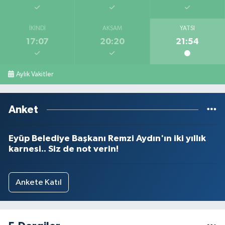
İKINDI
AKŞAM
YATSI
17:07
20:20
21:54
Aylık Vakitler
Anket
Eyüp Belediye Başkanı Remzi Aydın'ın iki yıllık
karnesi.. Siz de not verin!
Ankete Katıl