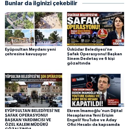
Bunlar da ilginizi çekebilir
Eyüpsultan Meydanı yeni
Üsküdar Belediyesi’ne
çehresine kavuşuyor
Şafak Operasyonu! Başkan
Sinem Dedetaş ve 6 kişi
gözaltında
EYÜPSULTAN BELEDİYESİ'NE
Ekrem İmamoğlu'nun Dijital
ŞAFAK OPERASYONU!
Hesaplarına Yeni Erişim
BAŞKAN YARDIMCISI VE
Engeli! YouTube ve Aday
ÖZEL KALEM MÜDÜRÜ
Ofisi Hesabı da kapsamda