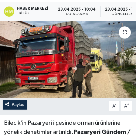
HABER MERKEZI
23.04.2025 - 10:04
23.04.2025 - 1
EDITÖR
YAYINLANMA
GÜNCELLEM
Paylaş
-
+
A
A
Bilecik'in Pazaryeri ilçesinde orman ürünlerine
yönelik denetimler artırıldı.
Pazaryeri Gündem /