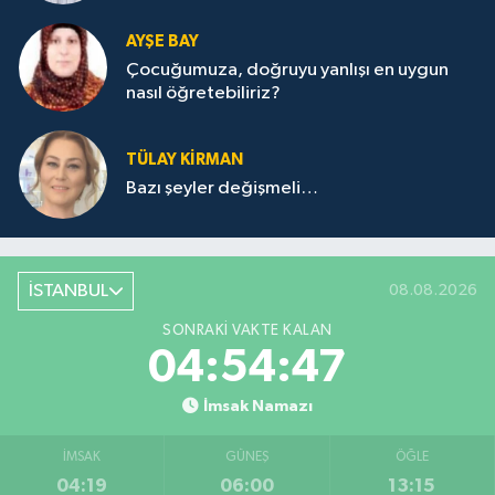
AYŞE BAY
Çocuğumuza, doğruyu yanlışı en uygun
nasıl öğretebiliriz?
TÜLAY KİRMAN
Bazı şeyler değişmeli…
İSTANBUL
08.08.2026
SONRAKI VAKTE KALAN
04:54:47
İmsak Namazı
İMSAK
GÜNEŞ
ÖĞLE
04:19
06:00
13:15