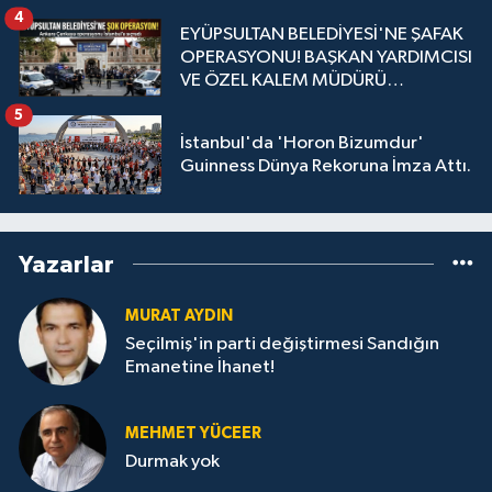
4
EYÜPSULTAN BELEDİYESİ'NE ŞAFAK
OPERASYONU! BAŞKAN YARDIMCISI
VE ÖZEL KALEM MÜDÜRÜ
GÖZALTINDA
5
İstanbul'da 'Horon Bizumdur'
Guinness Dünya Rekoruna İmza Attı.
Yazarlar
MURAT AYDIN
Seçilmiş'in parti değiştirmesi Sandığın
Emanetine İhanet!
MEHMET YÜCEER
Durmak yok