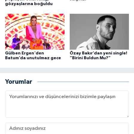
gözyaşlarına boğuldu
Gülben Ergen'den
Özay Bakır’dan yeni single!
Batum’da unutulmaz gece
“Birini Buldun Mu?”
Yorumlar