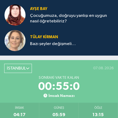
AYŞE BAY
Çocuğumuza, doğruyu yanlışı en uygun
nasıl öğretebiliriz?
TÜLAY KİRMAN
Bazı şeyler değişmeli…
İSTANBUL
07.08.2026
SONRAKI VAKTE KALAN
00:55:0
İmsak Namazı
İMSAK
GÜNEŞ
ÖĞLE
04:17
05:59
13:15