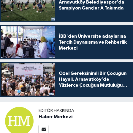
Arnavutköy Belediyespor’da
Şampiyon Gençler A Takımda
İBB'den Üniversite adaylarına
Tercih Dayanışma ve Rehberlik
Merkezi
Özel Gereksinimli Bir Çocuğun
Hayali, Arnavutköy’de
Yüzlerce Çocuğun Mutluluğu
Oldu
EDITÖR HAKKINDA
Haber Merkezi