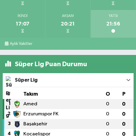
İKINDI
AKŞAM
YATSI
17:07
20:21
21:56
Aylık Vakitler
Süper Lig Puan Durumu
Süper Lig
#
Takım
O
P
1
Amed
0
0
2
Erzurumspor FK
0
0
3
Başakşehir
0
0
4
Kocaelispor
0
0