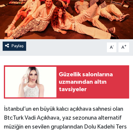
Paylaş
-
+
A
A
Güzellik salonlarına
uzmanından altın
tavsiyeler
İstanbul’un en büyük kalıcı açıkhava sahnesi olan
BtcTurk Vadi Açıkhava, yaz sezonuna alternatif
müziğin en sevilen gruplarından Dolu Kadehi Ters