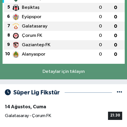
5
Beşiktaş
0
0
6
Eyüpspor
0
0
7
Galatasaray
0
0
8
Çorum FK
0
0
9
Gaziantep FK
0
0
10
Alanyaspor
0
0
Detaylar için tıklayın
Süper Lig Fikstür
14 Ağustos, Cuma
Galatasaray - Çorum FK
21:30