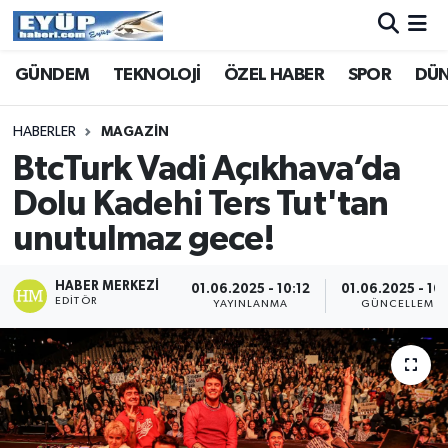
GÜNDEM
TEKNOLOJİ
ÖZEL HABER
SPOR
DÜ
HABERLER
MAGAZIN
BtcTurk Vadi Açıkhava’da
Dolu Kadehi Ters Tut'tan
unutulmaz gece!
HABER MERKEZI
01.06.2025 - 10:12
01.06.2025 - 10:
EDITÖR
YAYINLANMA
GÜNCELLEME