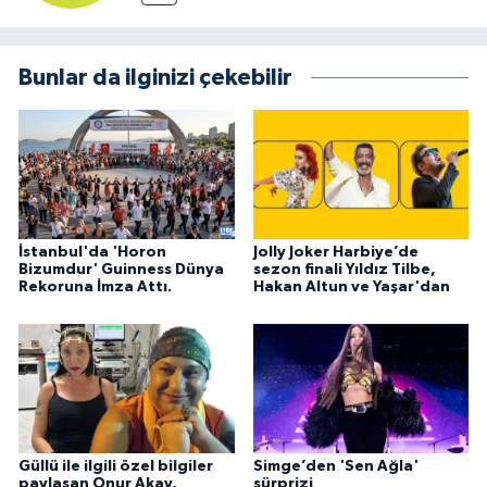
Bunlar da ilginizi çekebilir
İstanbul'da 'Horon
Jolly Joker Harbiye’de
Bizumdur' Guinness Dünya
sezon finali Yıldız Tilbe,
Rekoruna İmza Attı.
Hakan Altun ve Yaşar'dan
Güllü ile ilgili özel bilgiler
Simge’den 'Sen Ağla'
paylaşan Onur Akay,
sürprizi