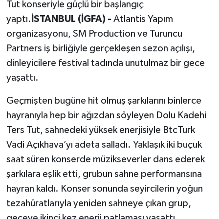
Tut konseriyle güçlü bir başlangıç
yaptı.
İSTANBUL (İGFA) -
Atlantis Yapım
organizasyonu, SM Production ve Turuncu
Partners iş birliğiyle gerçekleşen sezon açılışı,
dinleyicilere festival tadında unutulmaz bir gece
yaşattı.
Geçmişten bugüne hit olmuş şarkılarını binlerce
hayranıyla hep bir ağızdan söyleyen Dolu Kadehi
Ters Tut, sahnedeki yüksek enerjisiyle BtcTurk
Vadi Açıkhava’yı adeta salladı. Yaklaşık iki buçuk
saat süren konserde müzikseverler dans ederek
şarkılara eşlik etti, grubun sahne performansına
hayran kaldı. Konser sonunda seyircilerin yoğun
tezahüratlarıyla yeniden sahneye çıkan grup,
geceye ikinci kez enerji patlaması yaşattı.