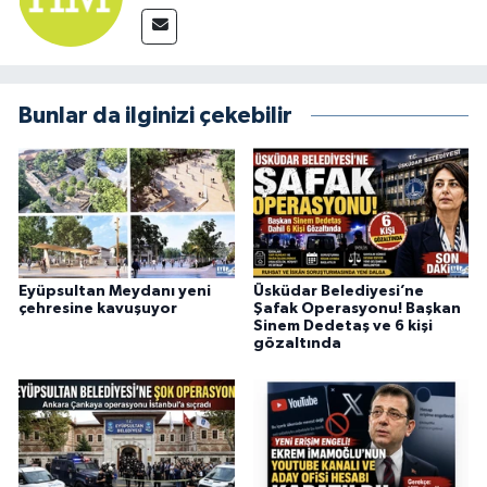
Bunlar da ilginizi çekebilir
Eyüpsultan Meydanı yeni
Üsküdar Belediyesi’ne
çehresine kavuşuyor
Şafak Operasyonu! Başkan
Sinem Dedetaş ve 6 kişi
gözaltında