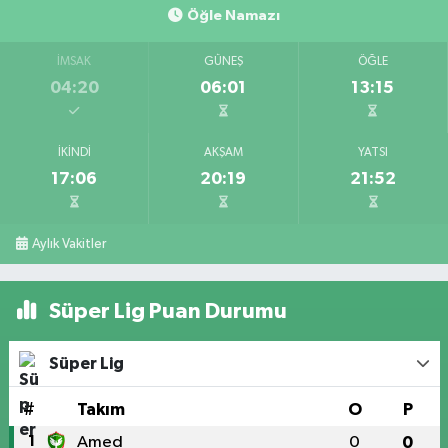
Öğle Namazı
İMSAK
GÜNEŞ
ÖĞLE
04:20
06:01
13:15
İKINDI
AKŞAM
YATSI
17:06
20:19
21:52
Aylık Vakitler
Süper Lig Puan Durumu
Süper Lig
#
Takım
O
P
1
Amed
0
0