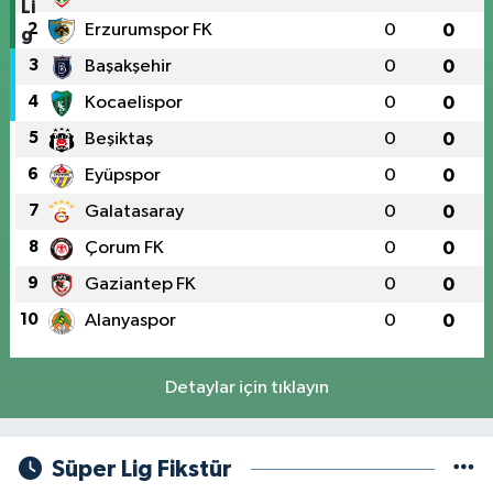
2
Erzurumspor FK
0
0
3
Başakşehir
0
0
4
Kocaelispor
0
0
5
Beşiktaş
0
0
6
Eyüpspor
0
0
7
Galatasaray
0
0
8
Çorum FK
0
0
9
Gaziantep FK
0
0
10
Alanyaspor
0
0
Detaylar için tıklayın
Süper Lig Fikstür