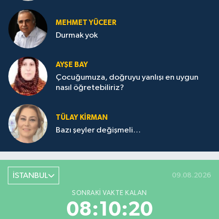
MEHMET YÜCEER
Durmak yok
AYŞE BAY
Çocuğumuza, doğruyu yanlışı en uygun
nasıl öğretebiliriz?
TÜLAY KİRMAN
Bazı şeyler değişmeli…
İSTANBUL
09.08.2026
SONRAKI VAKTE KALAN
08:10:20