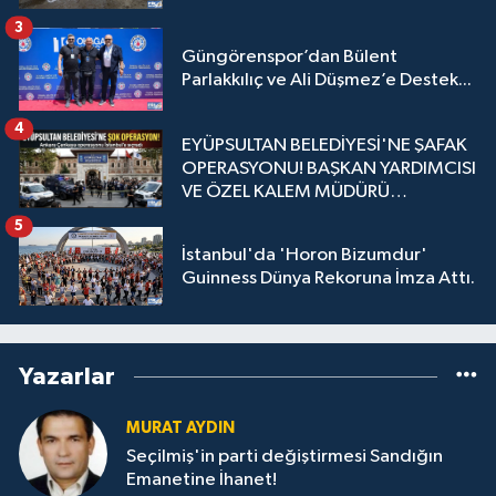
3
Güngörenspor’dan Bülent
Parlakkılıç ve Ali Düşmez’e Destek...
4
EYÜPSULTAN BELEDİYESİ'NE ŞAFAK
OPERASYONU! BAŞKAN YARDIMCISI
VE ÖZEL KALEM MÜDÜRÜ
GÖZALTINDA
5
İstanbul'da 'Horon Bizumdur'
Guinness Dünya Rekoruna İmza Attı.
Yazarlar
MURAT AYDIN
Seçilmiş'in parti değiştirmesi Sandığın
Emanetine İhanet!