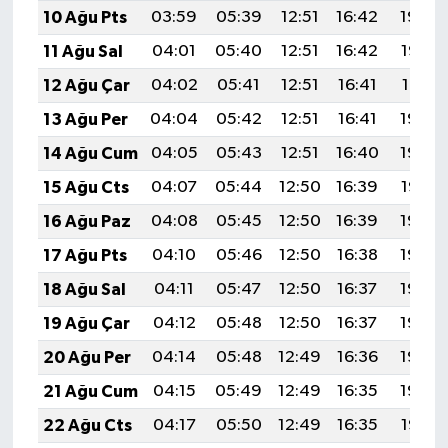
10 Ağu Pts
03:59
05:39
12:51
16:42
19:54
11 Ağu Sal
04:01
05:40
12:51
16:42
19:53
12 Ağu Çar
04:02
05:41
12:51
16:41
19:51
13 Ağu Per
04:04
05:42
12:51
16:41
19:50
14 Ağu Cum
04:05
05:43
12:51
16:40
19:49
15 Ağu Cts
04:07
05:44
12:50
16:39
19:47
16 Ağu Paz
04:08
05:45
12:50
16:39
19:46
17 Ağu Pts
04:10
05:46
12:50
16:38
19:44
18 Ağu Sal
04:11
05:47
12:50
16:37
19:43
19 Ağu Çar
04:12
05:48
12:50
16:37
19:42
20 Ağu Per
04:14
05:48
12:49
16:36
19:40
21 Ağu Cum
04:15
05:49
12:49
16:35
19:39
22 Ağu Cts
04:17
05:50
12:49
16:35
19:37