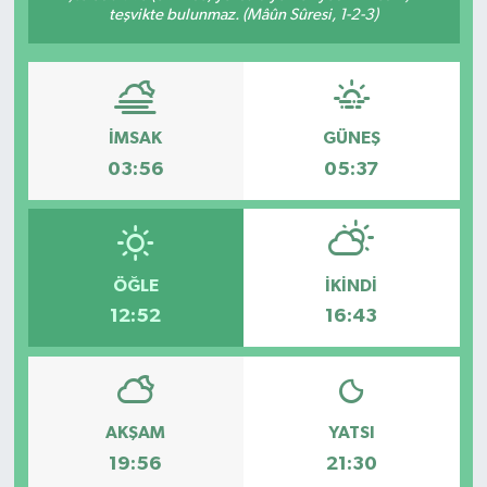
teşvikte bulunmaz. (Mâûn Sûresi, 1-2-3)
İMSAK
GÜNEŞ
03:56
05:37
ÖĞLE
İKINDI
12:52
16:43
AKŞAM
YATSI
19:56
21:30