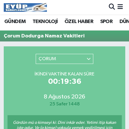
GÜNDEM
TEKNOLOJİ
ÖZEL HABER
SPOR
DÜ
Çorum Dodurga Namaz Vakitleri
ÇORUM
İKINDI VAKTINE KALAN SÜRE
00:19:36
8 Ağustos 2026
25 Safer 1448
Gördün mü o kimseyi ki: Dini inkâr eder. Yetimi itip kakan
işte odur. Ve (o kimse) yoksula yemek yedirilmesi için