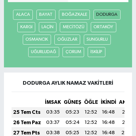
ALACA
BAYAT
BOĞAZKALE
DODURGA
KARGI
LAÇİN
MECİTÖZÜ
ORTAKÖY
OSMANCIK
OĞUZLAR
SUNGURLU
UĞURLUDAĞ
ÇORUM
İSKİLİP
DODURGA AYLIK NAMAZ VAKITLERI
İMSAK
GÜNEŞ
ÖĞLE
İKINDI
AKŞA
25 Tem Cts
03:35
05:23
12:52
16:48
20:11
26 Tem Paz
03:37
05:24
12:52
16:48
20:11
27 Tem Pts
03:38
05:25
12:52
16:48
20:10