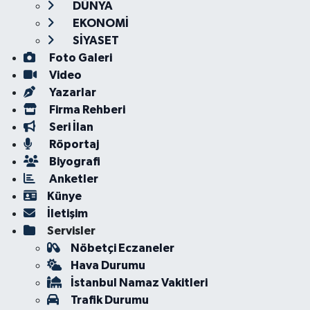
DÜNYA
EKONOMİ
SİYASET
Foto Galeri
Video
Yazarlar
Firma Rehberi
Seri İlan
Röportaj
Biyografi
Anketler
Künye
İletişim
Servisler
Nöbetçi Eczaneler
Hava Durumu
İstanbul Namaz Vakitleri
Trafik Durumu