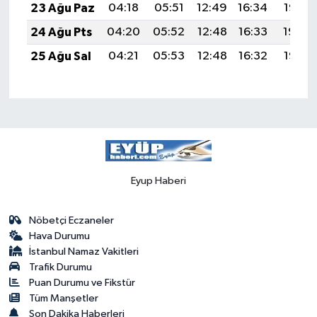
23 Ağu Paz
04:18
05:51
12:49
16:34
19:36
24 Ağu Pts
04:20
05:52
12:48
16:33
19:34
25 Ağu Sal
04:21
05:53
12:48
16:32
19:33
Eyup Haberi
Nöbetçi Eczaneler
Hava Durumu
İstanbul Namaz Vakitleri
Trafik Durumu
Puan Durumu ve Fikstür
Tüm Manşetler
Son Dakika Haberleri