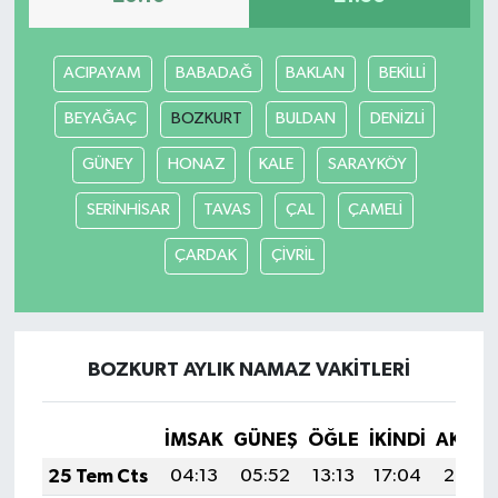
ACIPAYAM
BABADAĞ
BAKLAN
BEKİLLİ
BEYAĞAÇ
BOZKURT
BULDAN
DENİZLİ
GÜNEY
HONAZ
KALE
SARAYKÖY
SERİNHİSAR
TAVAS
ÇAL
ÇAMELİ
ÇARDAK
ÇİVRİL
BOZKURT AYLIK NAMAZ VAKITLERI
İMSAK
GÜNEŞ
ÖĞLE
İKINDI
AKŞA
25 Tem Cts
04:13
05:52
13:13
17:04
20:24