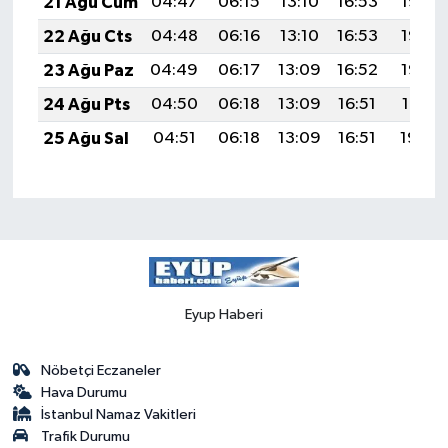
21 Ağu Cum
04:47
06:15
13:10
16:53
19:55
22 Ağu Cts
04:48
06:16
13:10
16:53
19:53
23 Ağu Paz
04:49
06:17
13:09
16:52
19:52
24 Ağu Pts
04:50
06:18
13:09
16:51
19:51
25 Ağu Sal
04:51
06:18
13:09
16:51
19:49
Eyup Haberi
Nöbetçi Eczaneler
Hava Durumu
İstanbul Namaz Vakitleri
Trafik Durumu