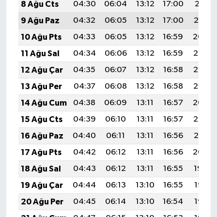
8 Ağu Cts
04:30
06:04
13:12
17:00
20:11
9 Ağu Paz
04:32
06:05
13:12
17:00
20:10
10 Ağu Pts
04:33
06:05
13:12
16:59
20:09
11 Ağu Sal
04:34
06:06
13:12
16:59
20:08
12 Ağu Çar
04:35
06:07
13:12
16:58
20:06
13 Ağu Per
04:37
06:08
13:12
16:58
20:05
14 Ağu Cum
04:38
06:09
13:11
16:57
20:04
15 Ağu Cts
04:39
06:10
13:11
16:57
20:03
16 Ağu Paz
04:40
06:11
13:11
16:56
20:01
17 Ağu Pts
04:42
06:12
13:11
16:56
20:00
18 Ağu Sal
04:43
06:12
13:11
16:55
19:59
19 Ağu Çar
04:44
06:13
13:10
16:55
19:58
20 Ağu Per
04:45
06:14
13:10
16:54
19:56