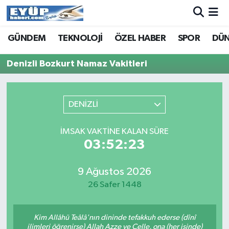
GÜNDEM
TEKNOLOJİ
ÖZEL HABER
SPOR
DÜ
Denizli Bozkurt Namaz Vakitleri
DENİZLİ
İMSAK VAKTINE KALAN SÜRE
03:52:23
9 Ağustos 2026
26 Safer 1448
Kim Allâhü Teâlâ'nın dininde tefakkuh ederse (dînî
ilimleri öğrenirse) Allah Azze ve Celle, ona (her işinde)