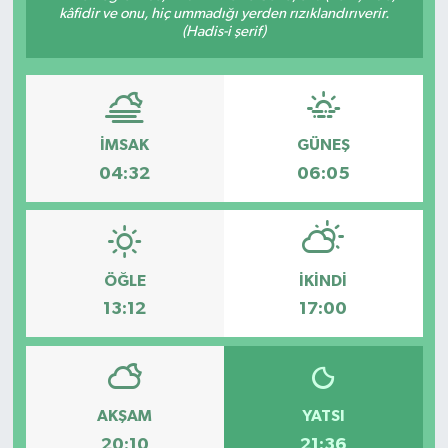
kâfidir ve onu, hiç ummadığı yerden rızıklandırıverir.
(Hadis-i şerif)
İMSAK
GÜNEŞ
04:32
06:05
ÖĞLE
İKINDI
13:12
17:00
AKŞAM
YATSI
20:10
21:36