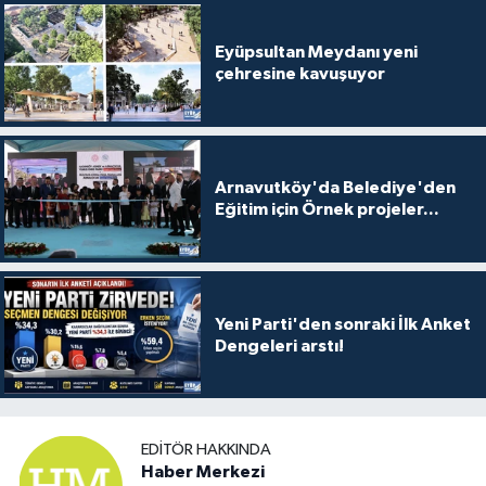
Eyüpsultan Meydanı yeni
çehresine kavuşuyor
Arnavutköy'da Belediye'den
Eğitim için Örnek projeler...
Yeni Parti'den sonraki İlk Anket
Dengeleri arstı!
EDITÖR HAKKINDA
Haber Merkezi