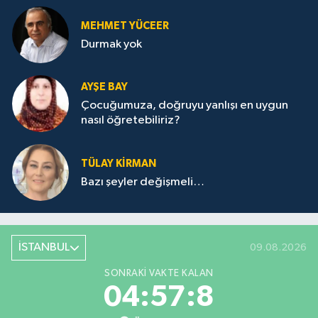
MEHMET YÜCEER
Durmak yok
AYŞE BAY
Çocuğumuza, doğruyu yanlışı en uygun
nasıl öğretebiliriz?
TÜLAY KİRMAN
Bazı şeyler değişmeli…
İSTANBUL
09.08.2026
SONRAKI VAKTE KALAN
04:57:8