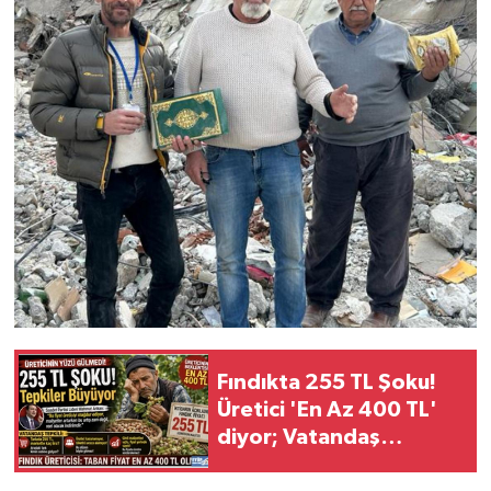
Fındıkta 255 TL Şoku!
Üretici 'En Az 400 TL'
diyor; Vatandaş
tepkili...