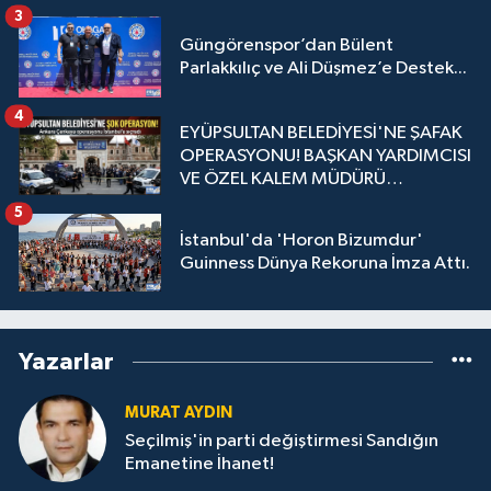
3
Güngörenspor’dan Bülent
Parlakkılıç ve Ali Düşmez’e Destek...
4
EYÜPSULTAN BELEDİYESİ'NE ŞAFAK
OPERASYONU! BAŞKAN YARDIMCISI
VE ÖZEL KALEM MÜDÜRÜ
GÖZALTINDA
5
İstanbul'da 'Horon Bizumdur'
Guinness Dünya Rekoruna İmza Attı.
Yazarlar
MURAT AYDIN
Seçilmiş'in parti değiştirmesi Sandığın
Emanetine İhanet!