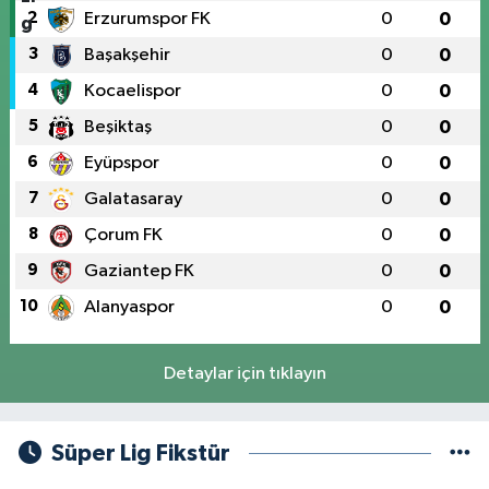
2
Erzurumspor FK
0
0
3
Başakşehir
0
0
4
Kocaelispor
0
0
5
Beşiktaş
0
0
6
Eyüpspor
0
0
7
Galatasaray
0
0
8
Çorum FK
0
0
9
Gaziantep FK
0
0
10
Alanyaspor
0
0
Detaylar için tıklayın
Süper Lig Fikstür