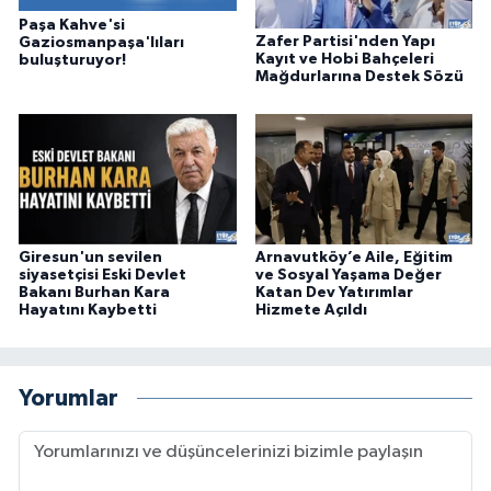
Paşa Kahve'si
Zafer Partisi'nden Yapı
Gaziosmanpaşa'lıları
Kayıt ve Hobi Bahçeleri
buluşturuyor!
Mağdurlarına Destek Sözü
Giresun'un sevilen
Arnavutköy’e Aile, Eğitim
siyasetçisi Eski Devlet
ve Sosyal Yaşama Değer
Bakanı Burhan Kara
Katan Dev Yatırımlar
Hayatını Kaybetti
Hizmete Açıldı
Yorumlar