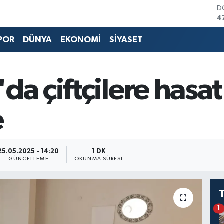
D
4
E
5
POR
DÜNYA
EKONOMİ
SİYASET
S
6
G
6
da çiftçilere hasat
B
1
B
e
6
25.05.2025 - 14:20
1 DK
GÜNCELLEME
OKUNMA SÜRESI
1