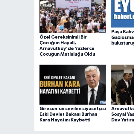
Paşa Kahv
Özel Gereksinimli Bir
Gaziosman
Çocuğun Hayali,
buluşturu
Arnavutköy’de Yüzlerce
Çocuğun Mutluluğu Oldu
Giresun'un sevilen siyasetçisi
Arnavutkö
Eski Devlet Bakanı Burhan
Sosyal Ya
Kara Hayatını Kaybetti
Dev Yatırı