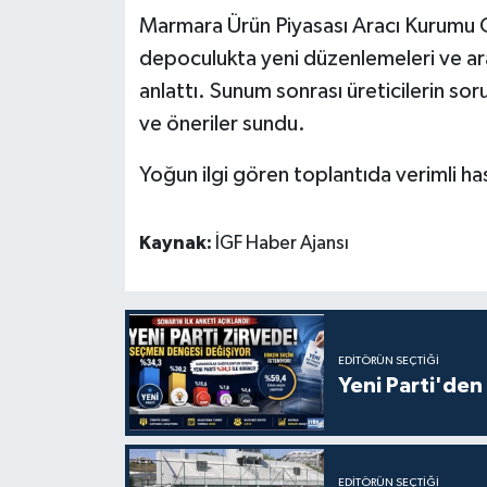
Marmara Ürün Piyasası Aracı Kurumu G
depoculukta yeni düzenlemeleri ve aracı
anlattı. Sunum sonrası üreticilerin soru
ve öneriler sundu.
Yoğun ilgi gören toplantıda verimli has
Kaynak:
İGF Haber Ajansı
EDITÖRÜN SEÇTIĞI
Yeni Parti'den 
EDITÖRÜN SEÇTIĞI