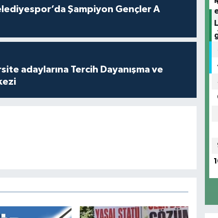
lediyespor’da Şampiyon Gençler A
site adaylarına Tercih Dayanışma ve
kezi
1