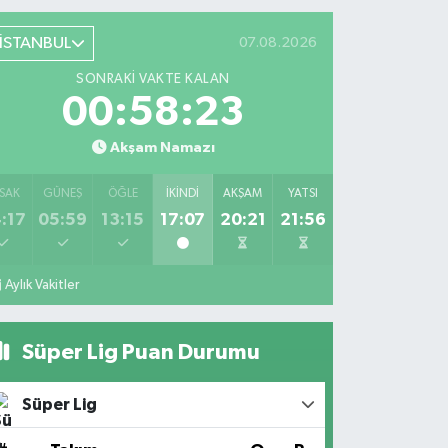
İSTANBUL
07.08.2026
SONRAKI VAKTE KALAN
00:58:23
Akşam Namazı
SAK
GÜNEŞ
ÖĞLE
İKINDI
AKŞAM
YATSI
:17
05:59
13:15
17:07
20:21
21:56
Aylık Vakitler
Süper Lig Puan Durumu
Süper Lig