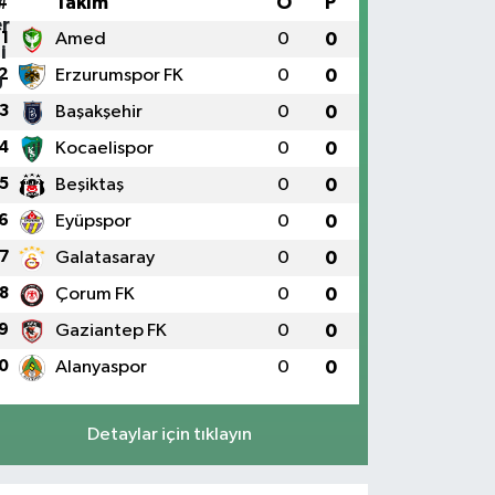
#
Takım
O
P
1
Amed
0
0
2
Erzurumspor FK
0
0
3
Başakşehir
0
0
4
Kocaelispor
0
0
5
Beşiktaş
0
0
6
Eyüpspor
0
0
7
Galatasaray
0
0
8
Çorum FK
0
0
9
Gaziantep FK
0
0
0
Alanyaspor
0
0
Detaylar için tıklayın