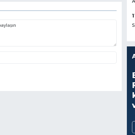
A
1
S