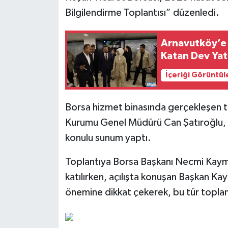
Bilgilendirme Toplantısı” düzenledi.
Arnavutköy’e 
Katan Dev Yat
İçeriği Görüntül
Borsa hizmet binasında gerçekleşen t
Kurumu Genel Müdürü Can Şatıroğlu, “
konulu sunum yaptı.
Toplantıya Borsa Başkanı Necmi Kaymaz
katılırken, açılışta konuşan Başkan Kay
önemine dikkat çekerek, bu tür toplan