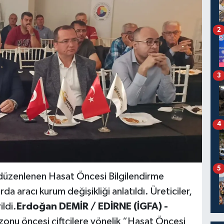
2
3
4
5
düzenlenen Hasat Öncesi Bilgilendirme
rda aracı kurum değişikliği anlatıldı. Üreticiler,
ldi.
Erdoğan DEMİR / EDİRNE (İGFA) -
onu öncesi çiftçilere yönelik “Hasat Öncesi