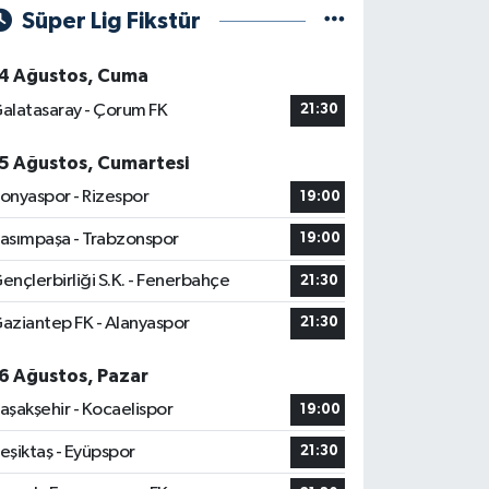
Süper Lig Fikstür
4 Ağustos, Cuma
alatasaray - Çorum FK
21:30
5 Ağustos, Cumartesi
onyaspor - Rizespor
19:00
asımpaşa - Trabzonspor
19:00
ençlerbirliği S.K. - Fenerbahçe
21:30
aziantep FK - Alanyaspor
21:30
6 Ağustos, Pazar
aşakşehir - Kocaelispor
19:00
eşiktaş - Eyüpspor
21:30