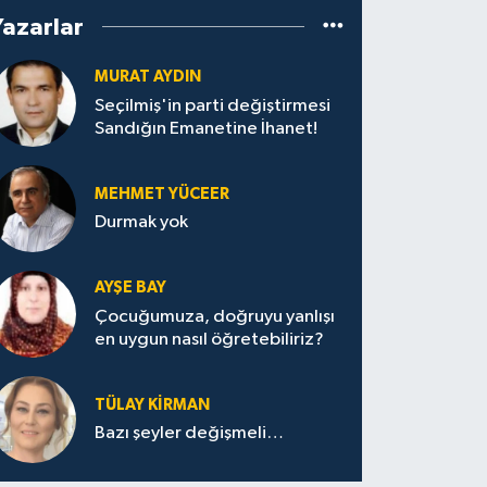
Yazarlar
MURAT AYDIN
Seçilmiş'in parti değiştirmesi
Sandığın Emanetine İhanet!
MEHMET YÜCEER
Durmak yok
AYŞE BAY
Çocuğumuza, doğruyu yanlışı
en uygun nasıl öğretebiliriz?
TÜLAY KİRMAN
Bazı şeyler değişmeli…