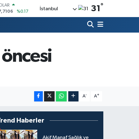
°
OLAR
31
İstanbul
7,7106
%0.17
URO
5,1652
%0.27
TERLİN
4,4046
%0.35
RAM ALTIN
618.49
%2.12
 öncesi
İST100
3.773
%-19
ITCOIN
5.130,04
%1.2
-
+
A
A
Trend Haberler
Akif Manaf Sağlık ve