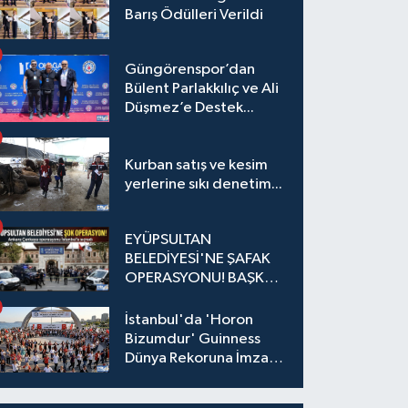
Barış Ödülleri Verildi
Güngörenspor’dan
Bülent Parlakkılıç ve Ali
Düşmez’e Destek...
Kurban satış ve kesim
yerlerine sıkı denetim...
EYÜPSULTAN
BELEDİYESİ'NE ŞAFAK
OPERASYONU! BAŞKAN
YARDIMCISI VE ÖZEL
KALEM MÜDÜRÜ
İstanbul'da 'Horon
GÖZALTINDA
Bizumdur' Guinness
Dünya Rekoruna İmza
Attı.