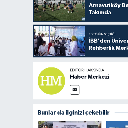
Arnavutköy Be
Takımda
EDITÖRÜN SEÇTIĞI
İBB'den Üniver
Rehberlik Mer
EDITÖR HAKKINDA
Haber Merkezi
Bunlar da ilginizi çekebilir