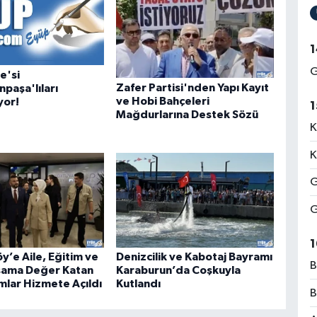
1
G
e'si
Zafer Partisi'nden Yapı Kayıt
paşa'lıları
ve Hobi Bahçeleri
yor!
1
Mağdurlarına Destek Sözü
K
K
G
G
1
y’e Aile, Eğitim ve
Denizcilik ve Kabotaj Bayramı
B
şama Değer Katan
Karaburun’da Coşkuyla
mlar Hizmete Açıldı
Kutlandı
B