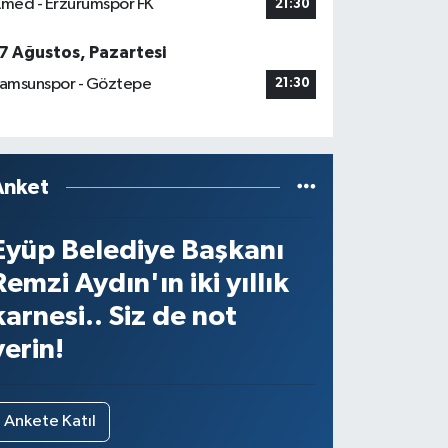
med - Erzurumspor FK
21:30
7 Ağustos, Pazartesi
amsunspor - Göztepe
21:30
Anket
Eyüp Belediye Başkanı
Remzi Aydın'ın iki yıllık
karnesi.. Siz de not
verin!
Ankete Katıl