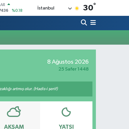
°
LAR
30
İstanbul
7436
%0.18
RO
2510
%0.32
RLİN
4811
%0.38
M ALTIN
0.55
%0.03
T100
779
%-14
8 Ağustos 2026
COIN
944,08
%-0.18
25 Safer 1448
lığı artmış olur. (Hadis-i şerif)
AKŞAM
YATSI