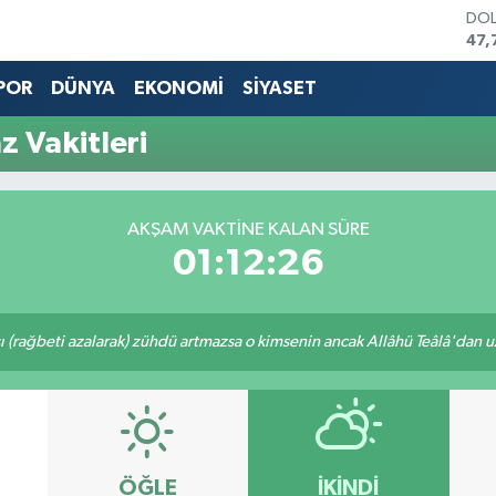
DO
47,
EU
55,
POR
DÜNYA
EKONOMİ
SİYASET
STE
64,
 Vakitleri
GRA
666
BİS
13.
AKŞAM VAKTINE KALAN SÜRE
BIT
01:12:26
64.
ı (rağbeti azalarak) zühdü artmazsa o kimsenin ancak Allâhü Teâlâ'dan uzak
ÖĞLE
İKINDI