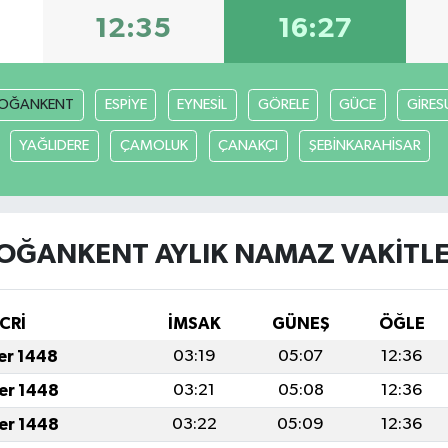
12:35
16:27
OĞANKENT
ESPİYE
EYNESİL
GÖRELE
GÜCE
GİRES
YAĞLIDERE
ÇAMOLUK
ÇANAKÇI
ŞEBİNKARAHİSAR
OĞANKENT AYLIK NAMAZ VAKITLE
CRİ
İMSAK
GÜNEŞ
ÖĞLE
fer 1448
03:19
05:07
12:36
fer 1448
03:21
05:08
12:36
fer 1448
03:22
05:09
12:36