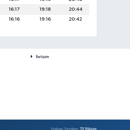
16:17
19:18
20:44
16:16
19:16
20:42
İletişim
Haber Yazılımı:
TE Bilişim