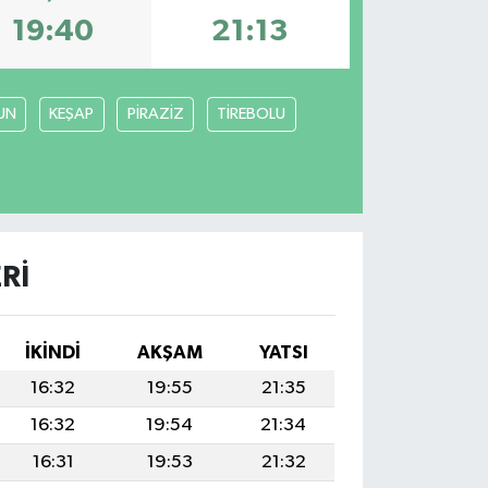
19:40
21:13
UN
KEŞAP
PİRAZİZ
TİREBOLU
RI
İKINDI
AKŞAM
YATSI
16:32
19:55
21:35
16:32
19:54
21:34
16:31
19:53
21:32