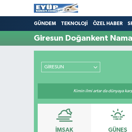
GÜNDEM
TEKNOLOJİ
ÖZEL HABER
S
Giresun Doğankent Namaz
GİRESUN
Kimin ilmi artar da dünyaya karş
İMSAK
GÜNEŞ