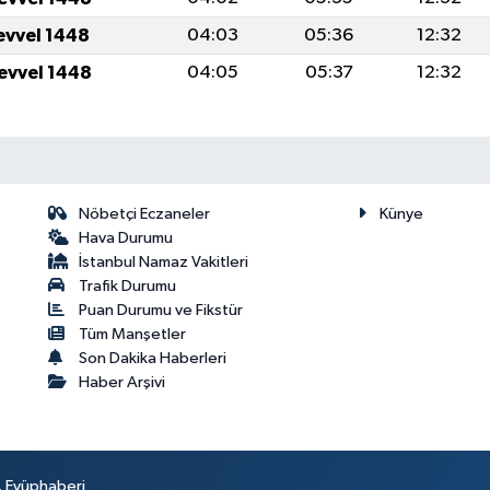
levvel 1448
04:03
05:36
12:32
levvel 1448
04:05
05:37
12:32
Nöbetçi Eczaneler
Künye
Hava Durumu
İstanbul Namaz Vakitleri
Trafik Durumu
Puan Durumu ve Fikstür
Tüm Manşetler
Son Dakika Haberleri
Haber Arşivi
r. Eyüphaberi