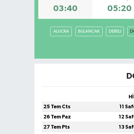
03:40
05:20
ALUCRA
BULANCAK
DERELİ
D
D
Hİ
25 Tem Cts
11 Sa
26 Tem Paz
12 Sa
27 Tem Pts
13 Sa