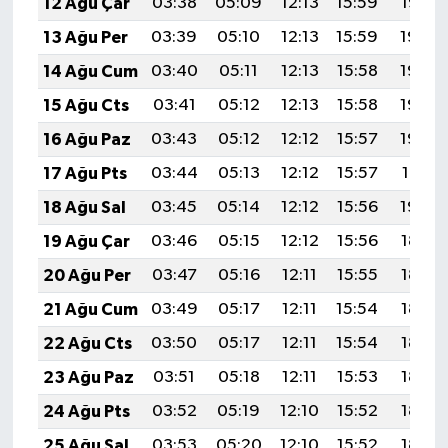
12 Ağu Çar
03:38
05:09
12:13
15:59
19:07
13 Ağu Per
03:39
05:10
12:13
15:59
19:06
14 Ağu Cum
03:40
05:11
12:13
15:58
19:05
15 Ağu Cts
03:41
05:12
12:13
15:58
19:04
16 Ağu Paz
03:43
05:12
12:12
15:57
19:02
17 Ağu Pts
03:44
05:13
12:12
15:57
19:01
18 Ağu Sal
03:45
05:14
12:12
15:56
19:00
19 Ağu Çar
03:46
05:15
12:12
15:56
18:58
20 Ağu Per
03:47
05:16
12:11
15:55
18:57
21 Ağu Cum
03:49
05:17
12:11
15:54
18:56
22 Ağu Cts
03:50
05:17
12:11
15:54
18:54
23 Ağu Paz
03:51
05:18
12:11
15:53
18:53
24 Ağu Pts
03:52
05:19
12:10
15:52
18:52
25 Ağu Sal
03:53
05:20
12:10
15:52
18:50