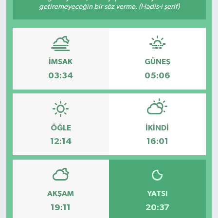
getiremeyeceğin bir söz verme. (Hadis-i şerif)
İMSAK
GÜNEŞ
03:34
05:06
ÖĞLE
İKINDI
12:14
16:01
AKŞAM
YATSI
19:11
20:37