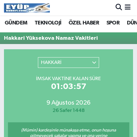
GÜNDEM
TEKNOLOJİ
ÖZEL HABER
SPOR
DÜ
Hakkari Yüksekova Namaz Vakitleri
HAKKARİ
İMSAK VAKTINE KALAN SÜRE
01:03:57
9 Ağustos 2026
26 Safer 1448
(Mümin) kardeşinle münakaşa etme, onun hoşuna
gitmeyecek şakalar yapma ve ona yerine