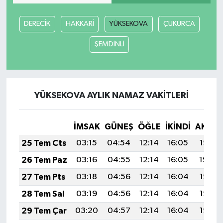
DERECİK
HAKKARİ
YÜKSEKOVA
ÇUKURCA
ŞEMDİNLİ
YÜKSEKOVA AYLIK NAMAZ VAKITLERI
İMSAK
GÜNEŞ
ÖĞLE
İKINDI
AKŞA
25 Tem Cts
03:15
04:54
12:14
16:05
19:25
26 Tem Paz
03:16
04:55
12:14
16:05
19:24
27 Tem Pts
03:18
04:56
12:14
16:04
19:23
28 Tem Sal
03:19
04:56
12:14
16:04
19:23
29 Tem Çar
03:20
04:57
12:14
16:04
19:22