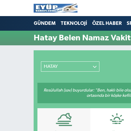
GÜNDEM
TEKNOLOJİ
ÖZEL HABER
S
Hatay Belen Namaz Vakitl
HATAY
Resûlullah (sav) buyurdular: "Ben, haklı bile ol
ortasında bir köşke kefil