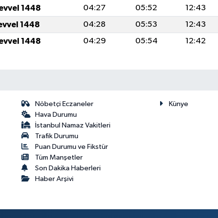
levvel 1448
04:27
05:52
12:43
levvel 1448
04:28
05:53
12:43
levvel 1448
04:29
05:54
12:42
Nöbetçi Eczaneler
Künye
Hava Durumu
İstanbul Namaz Vakitleri
Trafik Durumu
Puan Durumu ve Fikstür
Tüm Manşetler
Son Dakika Haberleri
Haber Arşivi