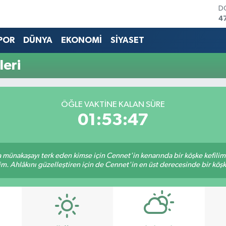
D
4
E
5
POR
DÜNYA
EKONOMİ
SİYASET
S
6
eri
G
6
B
1
ÖĞLE VAKTINE KALAN SÜRE
B
01:53:47
6
sa münakaşayı terk eden kimse için Cennet'in kenarında bir köşke kefili
im. Ahlâkını güzelleştiren için de Cennet'in en üst derecesinde bir köşke