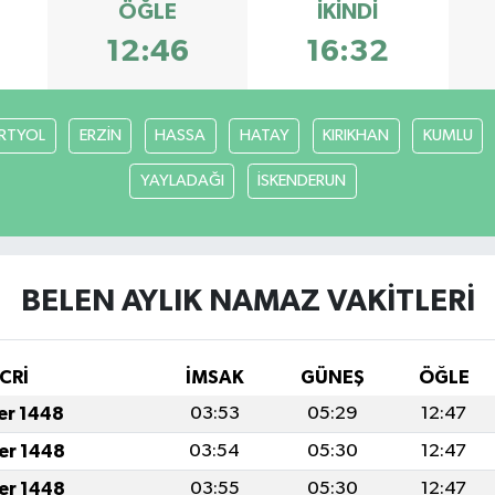
ÖĞLE
İKINDI
12:46
16:32
RTYOL
ERZİN
HASSA
HATAY
KIRIKHAN
KUMLU
YAYLADAĞI
İSKENDERUN
BELEN AYLIK NAMAZ VAKITLERI
CRİ
İMSAK
GÜNEŞ
ÖĞLE
fer 1448
03:53
05:29
12:47
fer 1448
03:54
05:30
12:47
fer 1448
03:55
05:30
12:47