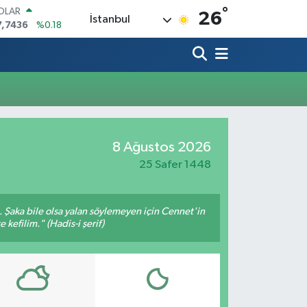
°
OLAR
26
İstanbul
7,7436
%0.18
URO
5,2510
%0.32
TERLİN
4,4811
%0.38
RAM ALTIN
660.55
%0.03
İST100
3.779
%-14
8 Ağustos 2026
ITCOIN
4.959,79
%1.11
25 Safer 1448
m. Şaka bile olsa yalan söylemeyen için Cennet'in
 kefilim." (Hadis-i şerif)