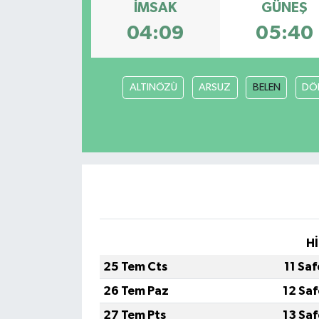
İMSAK
GÜNEŞ
04:09
05:40
ALTINÖZÜ
ARSUZ
BELEN
DÖ
Hİ
25 Tem Cts
11 Sa
26 Tem Paz
12 Sa
27 Tem Pts
13 Sa