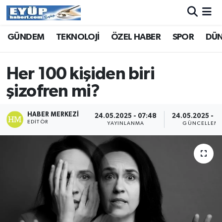
GÜNDEM
TEKNOLOJİ
ÖZEL HABER
SPOR
DÜ
Her 100 kişiden biri
şizofren mi?
HABER MERKEZI
24.05.2025 - 07:48
24.05.2025 - 0
EDITÖR
YAYINLANMA
GÜNCELLEM