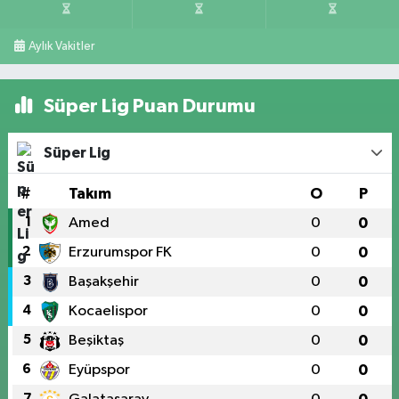
Aylık Vakitler
Süper Lig Puan Durumu
Süper Lig
#
Takım
O
P
1
Amed
0
0
2
Erzurumspor FK
0
0
3
Başakşehir
0
0
4
Kocaelispor
0
0
5
Beşiktaş
0
0
6
Eyüpspor
0
0
7