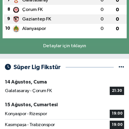
Galatasaray
0
0
8
Çorum FK
0
0
9
Gaziantep FK
0
0
10
Alanyaspor
0
0
Detaylar için tıklayın
Süper Lig Fikstür
14 Ağustos, Cuma
Galatasaray - Çorum FK
21:30
15 Ağustos, Cumartesi
Konyaspor - Rizespor
19:00
Kasımpaşa - Trabzonspor
19:00