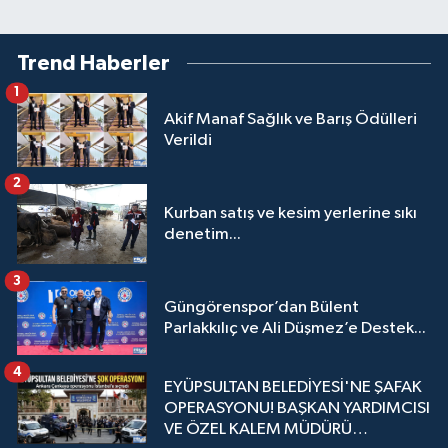
Trend Haberler
1
Akif Manaf Sağlık ve Barış Ödülleri
Verildi
2
Kurban satış ve kesim yerlerine sıkı
denetim...
3
Güngörenspor’dan Bülent
Parlakkılıç ve Ali Düşmez’e Destek...
4
EYÜPSULTAN BELEDİYESİ'NE ŞAFAK
OPERASYONU! BAŞKAN YARDIMCISI
VE ÖZEL KALEM MÜDÜRÜ