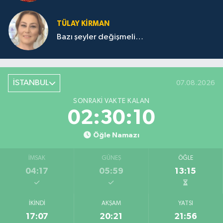
TÜLAY KİRMAN
Bazı şeyler değişmeli…
İSTANBUL
07.08.2026
SONRAKI VAKTE KALAN
02:30:10
Öğle Namazı
İMSAK
GÜNEŞ
ÖĞLE
04:17
05:59
13:15
İKINDI
AKŞAM
YATSI
17:07
20:21
21:56