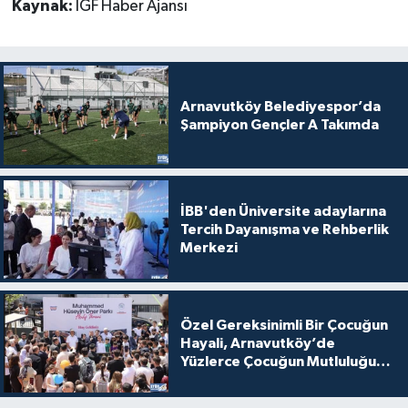
Kaynak:
İGF Haber Ajansı
Arnavutköy Belediyespor’da
Şampiyon Gençler A Takımda
İBB'den Üniversite adaylarına
Tercih Dayanışma ve Rehberlik
Merkezi
Özel Gereksinimli Bir Çocuğun
Hayali, Arnavutköy’de
Yüzlerce Çocuğun Mutluluğu
Oldu