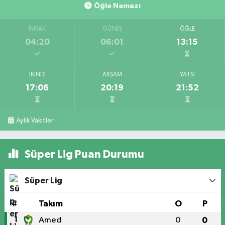
Öğle Namazı
İMSAK
GÜNEŞ
ÖĞLE
04:20
06:01
13:15
İKINDI
AKŞAM
YATSI
17:06
20:19
21:52
Aylık Vakitler
Süper Lig Puan Durumu
Süper Lig
#
Takım
O
P
1
Amed
0
0