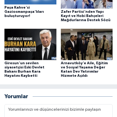
Paşa Kahve'si
Zafer Partisi'nden Yapı
Gaziosmanpaşa'lıları
Kayıt ve Hobi Bahçeleri
buluşturuyor!
Mağdurlarına Destek Sözü
Giresun'un sevilen
Arnavutköy’e Aile, Eğitim
siyasetçisi Eski Devlet
ve Sosyal Yaşama Değer
Bakanı Burhan Kara
Katan Dev Yatırımlar
Hayatını Kaybetti
Hizmete Açıldı
Yorumlar