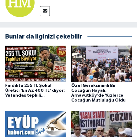
Bunlar da ilginizi çekebilir
Fındıkta 255 TL Şoku!
Özel Gereksinimli Bir
Üretici 'En Az 400 TL' diyor;
Çocuğun Hayali,
Vatandaş tepkili...
Arnavutköy’de Yüzlerce
Çocuğun Mutluluğu Oldu