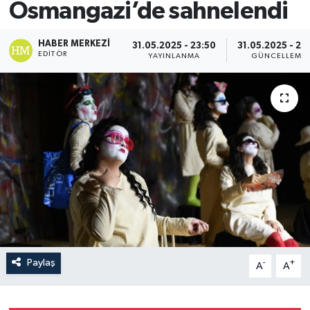
Osmangazi’de sahnelendi
HABER MERKEZI
31.05.2025 - 23:50
31.05.2025 - 23
EDITÖR
YAYINLANMA
GÜNCELLEME
Paylaş
-
+
A
A