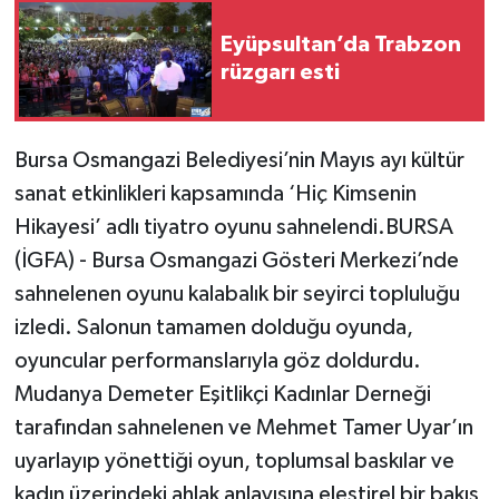
Eyüpsultan’da Trabzon
rüzgarı esti
Bursa Osmangazi Belediyesi’nin Mayıs ayı kültür
sanat etkinlikleri kapsamında ‘Hiç Kimsenin
Hikayesi’ adlı tiyatro oyunu sahnelendi.BURSA
(İGFA) - Bursa Osmangazi Gösteri Merkezi’nde
sahnelenen oyunu kalabalık bir seyirci topluluğu
izledi. Salonun tamamen dolduğu oyunda,
oyuncular performanslarıyla göz doldurdu.
Mudanya Demeter Eşitlikçi Kadınlar Derneği
tarafından sahnelenen ve Mehmet Tamer Uyar’ın
uyarlayıp yönettiği oyun, toplumsal baskılar ve
kadın üzerindeki ahlak anlayışına eleştirel bir bakış