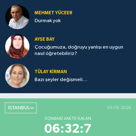
MEHMET YÜCEER
Durmak yok
AYŞE BAY
Çocuğumuza, doğruyu yanlışı en uygun
nasıl öğretebiliriz?
TÜLAY KİRMAN
Bazı şeyler değişmeli…
İSTANBUL
09.08.2026
SONRAKI VAKTE KALAN
06:32:7