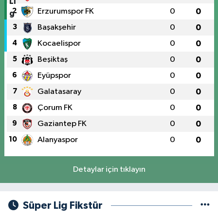
2
Erzurumspor FK
0
0
3
Başakşehir
0
0
4
Kocaelispor
0
0
5
Beşiktaş
0
0
6
Eyüpspor
0
0
7
Galatasaray
0
0
8
Çorum FK
0
0
9
Gaziantep FK
0
0
10
Alanyaspor
0
0
Detaylar için tıklayın
Süper Lig Fikstür