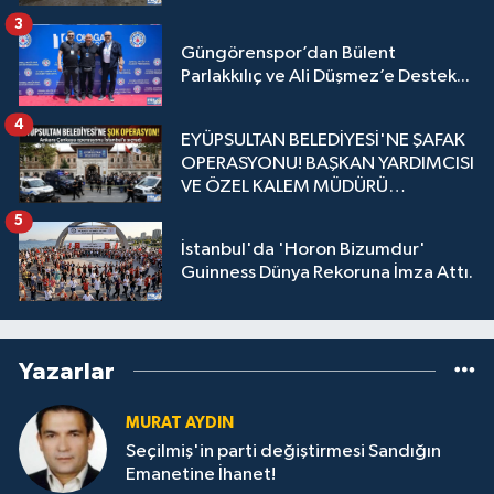
3
Güngörenspor’dan Bülent
Parlakkılıç ve Ali Düşmez’e Destek...
4
EYÜPSULTAN BELEDİYESİ'NE ŞAFAK
OPERASYONU! BAŞKAN YARDIMCISI
VE ÖZEL KALEM MÜDÜRÜ
GÖZALTINDA
5
İstanbul'da 'Horon Bizumdur'
Guinness Dünya Rekoruna İmza Attı.
Yazarlar
MURAT AYDIN
Seçilmiş'in parti değiştirmesi Sandığın
Emanetine İhanet!