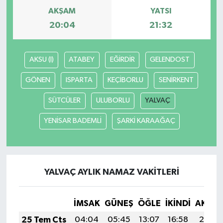
AKŞAM
YATSI
20:04
21:32
AKSU (I)
ATABEY
EĞİRDİR
GELENDOST
GÖNEN
ISPARTA
KEÇİBORLU
SENİRKENT
SÜTCÜLER
ULUBORLU
YALVAÇ
YENİSAR BADEMLİ
ŞARKİ KARAAĞAÇ
YALVAÇ AYLIK NAMAZ VAKITLERI
İMSAK
GÜNEŞ
ÖĞLE
İKINDI
AKŞA
25 Tem Cts
04:04
05:45
13:07
16:58
20:19