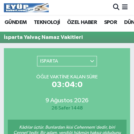
GÜNDEM
TEKNOLOJİ
ÖZEL HABER
SPOR
DÜ
İsparta Yalvaç Namaz Vakitleri
ISPARTA
ÖĞLE VAKTINE KALAN SÜRE
03:04:0
9 Ağustos 2026
26 Safer 1448
Kâdılar üçtür. Bunlardan ikisi Cehennem'dedir, biri
Cennet'tedir. Bir adam, verdiği hükmün haksız olduğunu