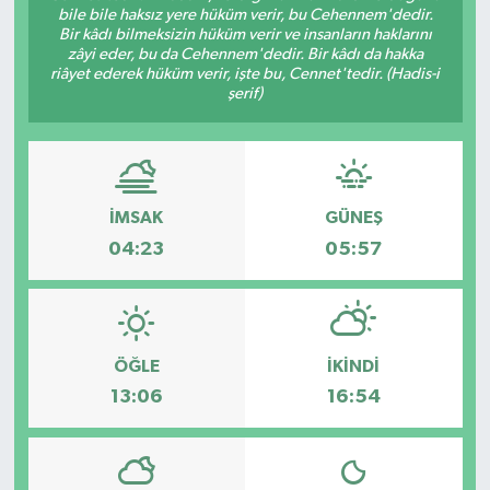
bile bile haksız yere hüküm verir, bu Cehennem'dedir.
Bir kâdı bilmeksizin hüküm verir ve insanların haklarını
zâyi eder, bu da Cehennem'dedir. Bir kâdı da hakka
riâyet ederek hüküm verir, işte bu, Cennet'tedir. (Hadis-i
şerif)
İMSAK
GÜNEŞ
04:23
05:57
ÖĞLE
İKINDI
13:06
16:54