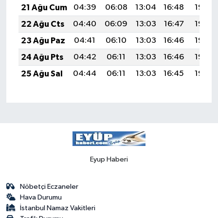
21 Ağu Cum
04:39
06:08
13:04
16:48
19:49
22 Ağu Cts
04:40
06:09
13:03
16:47
19:48
23 Ağu Paz
04:41
06:10
13:03
16:46
19:46
24 Ağu Pts
04:42
06:11
13:03
16:46
19:45
25 Ağu Sal
04:44
06:11
13:03
16:45
19:44
Eyup Haberi
Nöbetçi Eczaneler
Hava Durumu
İstanbul Namaz Vakitleri