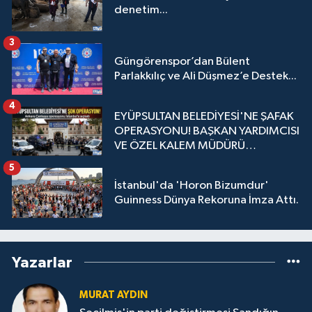
denetim...
3
Güngörenspor’dan Bülent
Parlakkılıç ve Ali Düşmez’e Destek...
4
EYÜPSULTAN BELEDİYESİ'NE ŞAFAK
OPERASYONU! BAŞKAN YARDIMCISI
VE ÖZEL KALEM MÜDÜRÜ
GÖZALTINDA
5
İstanbul'da 'Horon Bizumdur'
Guinness Dünya Rekoruna İmza Attı.
Yazarlar
MURAT AYDIN