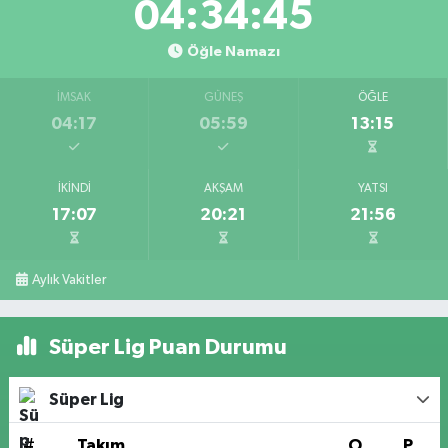
04:34:45
Öğle Namazı
İMSAK
GÜNEŞ
ÖĞLE
04:17
05:59
13:15
İKINDI
AKŞAM
YATSI
17:07
20:21
21:56
Aylık Vakitler
Süper Lig Puan Durumu
Süper Lig
#
Takım
O
P