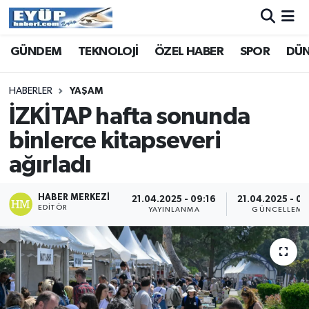
GÜNDEM
TEKNOLOJİ
ÖZEL HABER
SPOR
DÜ
HABERLER
YAŞAM
İZKİTAP hafta sonunda
binlerce kitapseveri
ağırladı
HABER MERKEZI
21.04.2025 - 09:16
21.04.2025 - 09
EDITÖR
YAYINLANMA
GÜNCELLEME