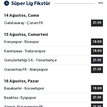
Süper Lig Fikstür
14 Ağustos, Cuma
Galatasaray - Çorum FK
21:30
15 Ağustos, Cumartesi
Konyaspor - Rizespor
19:00
Kasımpaşa - Trabzonspor
19:00
Gençlerbirliği S.K. - Fenerbahçe
21:30
Gaziantep FK - Alanyaspor
21:30
16 Ağustos, Pazar
Başakşehir - Kocaelispor
19:00
Beşiktaş - Eyüpspor
21:30
Amed - Erzurumspor FK
21:30