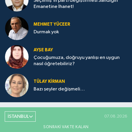
Seçilmiş'in parti değiştirmesi Sandığın
Emanetine İhanet!
MEHMET YÜCEER
Durmak yok
AYŞE BAY
Çocuğumuza, doğruyu yanlışı en uygun
nasıl öğretebiliriz?
TÜLAY KİRMAN
Bazı şeyler değişmeli…
İSTANBUL
07.08.2026
SONRAKI VAKTE KALAN