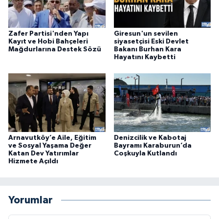
Zafer Partisi'nden Yapı
Giresun'un sevilen
Kayıt ve Hobi Bahçeleri
siyasetçisi Eski Devlet
Mağdurlarına Destek Sözü
Bakanı Burhan Kara
Hayatını Kaybetti
Arnavutköy’e Aile, Eğitim
Denizcilik ve Kabotaj
ve Sosyal Yaşama Değer
Bayramı Karaburun’da
Katan Dev Yatırımlar
Coşkuyla Kutlandı
Hizmete Açıldı
Yorumlar