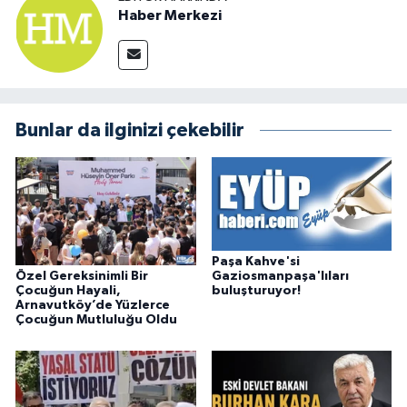
Haber Merkezi
Bunlar da ilginizi çekebilir
Paşa Kahve'si
Özel Gereksinimli Bir
Gaziosmanpaşa'lıları
Çocuğun Hayali,
buluşturuyor!
Arnavutköy’de Yüzlerce
Çocuğun Mutluluğu Oldu