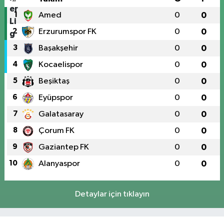
1
Amed
0
0
2
Erzurumspor FK
0
0
3
Başakşehir
0
0
4
Kocaelispor
0
0
5
Beşiktaş
0
0
6
Eyüpspor
0
0
7
Galatasaray
0
0
8
Çorum FK
0
0
9
Gaziantep FK
0
0
10
Alanyaspor
0
0
Detaylar için tıklayın