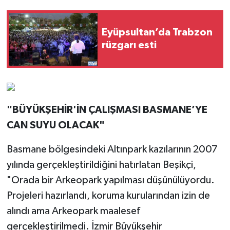
Eyüpsultan’da Trabzon
rüzgarı esti
"BÜYÜKŞEHİR'İN ÇALIŞMASI BASMANE’YE
CAN SUYU OLACAK"
Basmane bölgesindeki Altınpark kazılarının 2007
yılında gerçekleştirildiğini hatırlatan Beşikçi,
"Orada bir Arkeopark yapılması düşünülüyordu.
Projeleri hazırlandı, koruma kurularından izin de
alındı ama Arkeopark maalesef
gerçekleştirilmedi. İzmir Büyükşehir