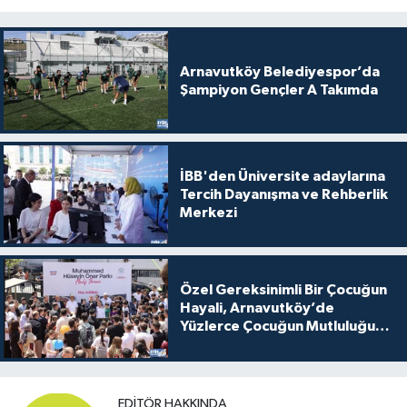
Arnavutköy Belediyespor’da
Şampiyon Gençler A Takımda
İBB'den Üniversite adaylarına
Tercih Dayanışma ve Rehberlik
Merkezi
Özel Gereksinimli Bir Çocuğun
Hayali, Arnavutköy’de
Yüzlerce Çocuğun Mutluluğu
Oldu
EDITÖR HAKKINDA