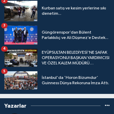
2
Kurban satış ve kesim yerlerine sıkı
denetim...
3
Güngörenspor’dan Bülent
Parlakkılıç ve Ali Düşmez’e Destek...
4
EYÜPSULTAN BELEDİYESİ'NE ŞAFAK
OPERASYONU! BAŞKAN YARDIMCISI
VE ÖZEL KALEM MÜDÜRÜ
GÖZALTINDA
5
İstanbul'da 'Horon Bizumdur'
Guinness Dünya Rekoruna İmza Attı.
Yazarlar