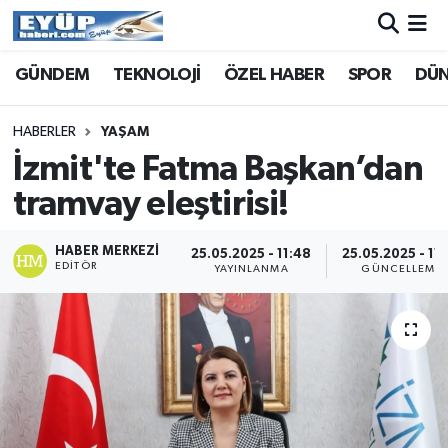
GÜNDEM
TEKNOLOJİ
ÖZEL HABER
SPOR
DÜ
HABERLER
YAŞAM
İzmit'te Fatma Başkan’dan
tramvay eleştirisi!
HABER MERKEZI
25.05.2025 - 11:48
25.05.2025 - 11
EDITÖR
YAYINLANMA
GÜNCELLEME