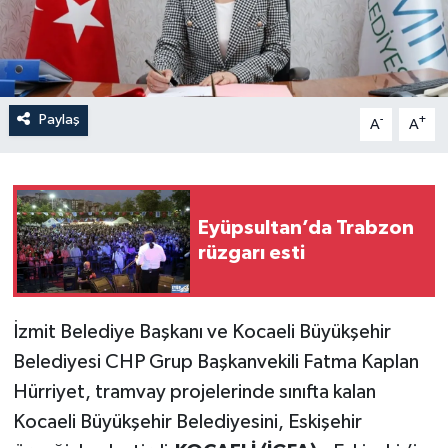
Paylaş
-
+
A
A
Eyüpsultan’da Trabzon
rüzgarı esti
İzmit Belediye Başkanı ve Kocaeli Büyükşehir
Belediyesi CHP Grup Başkanvekili Fatma Kaplan
Hürriyet, tramvay projelerinde sınıfta kalan
Kocaeli Büyükşehir Belediyesini, Eskişehir