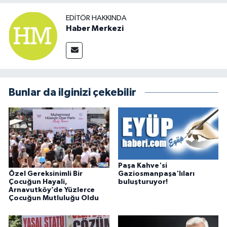
EDITÖR HAKKINDA
Haber Merkezi
Bunlar da ilginizi çekebilir
Paşa Kahve'si
Özel Gereksinimli Bir
Gaziosmanpaşa'lıları
Çocuğun Hayali,
buluşturuyor!
Arnavutköy’de Yüzlerce
Çocuğun Mutluluğu Oldu