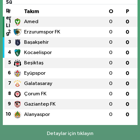
#
Takım
O
P
1
Amed
0
0
2
Erzurumspor FK
0
0
3
Başakşehir
0
0
4
Kocaelispor
0
0
5
Beşiktaş
0
0
6
Eyüpspor
0
0
7
Galatasaray
0
0
8
Çorum FK
0
0
9
Gaziantep FK
0
0
10
Alanyaspor
0
0
Detaylar için tıklayın