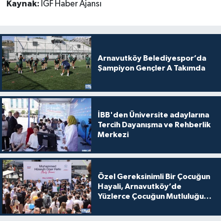
Kaynak:
İGF Haber Ajansı
Arnavutköy Belediyespor’da
Şampiyon Gençler A Takımda
İBB'den Üniversite adaylarına
Tercih Dayanışma ve Rehberlik
Merkezi
Özel Gereksinimli Bir Çocuğun
Hayali, Arnavutköy’de
Yüzlerce Çocuğun Mutluluğu
Oldu