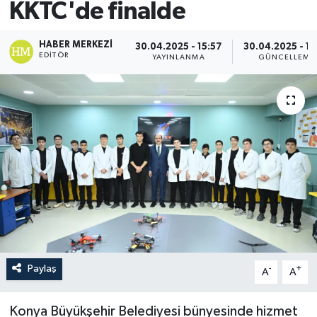
KKTC'de finalde
HABER MERKEZI
30.04.2025 - 15:57
30.04.2025 - 16
EDITÖR
YAYINLANMA
GÜNCELLEME
Paylaş
-
+
A
A
Konya Büyükşehir Belediyesi bünyesinde hizmet