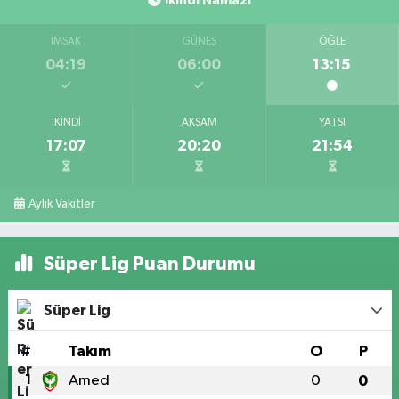
İkindi Namazı
İMSAK
GÜNEŞ
ÖĞLE
04:19
06:00
13:15
İKINDI
AKŞAM
YATSI
17:07
20:20
21:54
Aylık Vakitler
Süper Lig Puan Durumu
Süper Lig
#
Takım
O
P
1
Amed
0
0