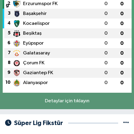
2
Erzurumspor FK
0
0
3
Başakşehir
0
0
4
Kocaelispor
0
0
5
Beşiktaş
0
0
6
Eyüpspor
0
0
7
Galatasaray
0
0
8
Çorum FK
0
0
9
Gaziantep FK
0
0
10
Alanyaspor
0
0
Detaylar için tıklayın
Süper Lig Fikstür