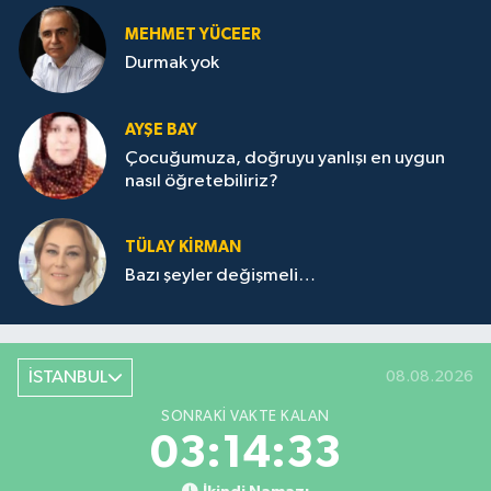
MEHMET YÜCEER
Durmak yok
AYŞE BAY
Çocuğumuza, doğruyu yanlışı en uygun
nasıl öğretebiliriz?
TÜLAY KİRMAN
Bazı şeyler değişmeli…
İSTANBUL
08.08.2026
SONRAKI VAKTE KALAN
03:14:33