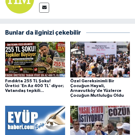
Bunlar da ilginizi çekebilir
Fındıkta 255 TL Şoku!
Özel Gereksinimli Bir
Üretici 'En Az 400 TL' diyor;
Çocuğun Hayali,
Vatandaş tepkili...
Arnavutköy’de Yüzlerce
Çocuğun Mutluluğu Oldu