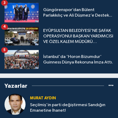
3
Güngörenspor’dan Bülent
Parlakkılıç ve Ali Düşmez’e Destek...
4
EYÜPSULTAN BELEDİYESİ'NE ŞAFAK
OPERASYONU! BAŞKAN YARDIMCISI
VE ÖZEL KALEM MÜDÜRÜ
GÖZALTINDA
5
İstanbul'da 'Horon Bizumdur'
Guinness Dünya Rekoruna İmza Attı.
Yazarlar
MURAT AYDIN
Seçilmiş'in parti değiştirmesi Sandığın
Emanetine İhanet!