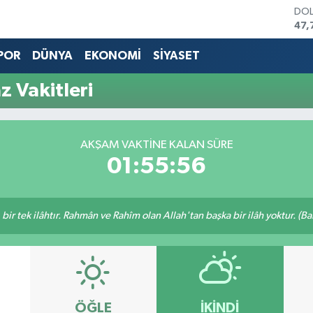
DO
47,
EU
55,
POR
DÜNYA
EKONOMİ
SİYASET
STE
64,
 Vakitleri
GRA
666
BİS
13.
AKŞAM VAKTINE KALAN SÜRE
BIT
01:55:56
64.
, bir tek ilâhtır. Rahmân ve Rahîm olan Allah'tan başka bir ilâh yoktur. (B
ÖĞLE
İKINDI