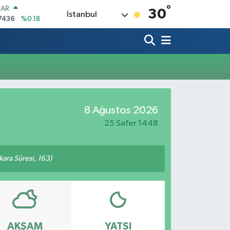
°
LAR
30
İstanbul
7436
%0.18
RO
2510
%0.32
RLİN
4811
%0.38
M ALTIN
0.55
%0.03
T100
779
%-14
8 Ağustos 2026
COIN
944,08
%-0.18
25 Safer 1448
akara Sûresi, 163)
AKŞAM
YATSI