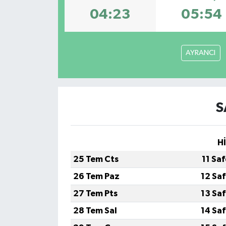
04:23
05:54
AYRANCI
S
H
25 Tem Cts
11 Sa
26 Tem Paz
12 Sa
27 Tem Pts
13 Sa
28 Tem Sal
14 Sa