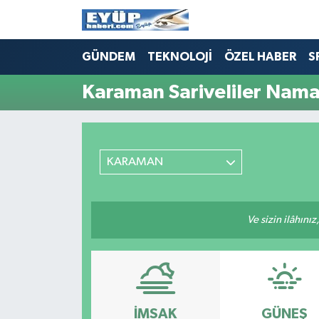
GÜNDEM
TEKNOLOJİ
ÖZEL HABER
S
Karaman Sariveliler Namaz
KARAMAN
Ve sizin ilâhınız
İMSAK
GÜNEŞ