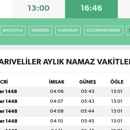
13:00
16:46
BAŞYAYLA
ERMENEK
KARAMAN
KAZIMKARABEKİR
ARIVELİLER AYLIK NAMAZ VAKITLE
İCRİ
İMSAK
GÜNEŞ
ÖĞLE
fer 1448
04:06
05:43
13:01
fer 1448
04:07
05:43
13:01
fer 1448
04:08
05:44
13:01
fer 1448
04:10
05:45
13:01