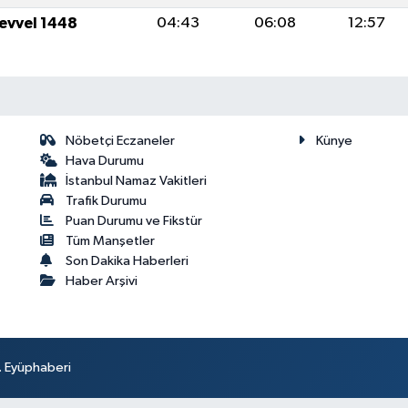
levvel 1448
04:43
06:08
12:57
Nöbetçi Eczaneler
Künye
Hava Durumu
İstanbul Namaz Vakitleri
Trafik Durumu
Puan Durumu ve Fikstür
Tüm Manşetler
Son Dakika Haberleri
Haber Arşivi
r. Eyüphaberi