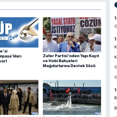
1
G
1
K
e'si
Zafer Partisi'nden Yapı Kayıt
paşa'lıları
K
ve Hobi Bahçeleri
yor!
Mağdurlarına Destek Sözü
G
G
1
B
B