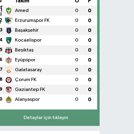
#
Takım
O
P
1
Amed
0
0
2
Erzurumspor FK
0
0
3
Başakşehir
0
0
4
Kocaelispor
0
0
5
Beşiktaş
0
0
6
Eyüpspor
0
0
7
Galatasaray
0
0
8
Çorum FK
0
0
9
Gaziantep FK
0
0
0
Alanyaspor
0
0
Detaylar için tıklayın