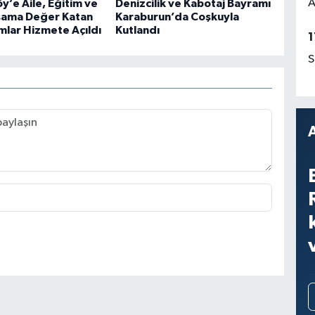
A
y’e Aile, Eğitim ve
Denizcilik ve Kabotaj Bayramı
şama Değer Katan
Karaburun’da Coşkuyla
mlar Hizmete Açıldı
Kutlandı
1
S