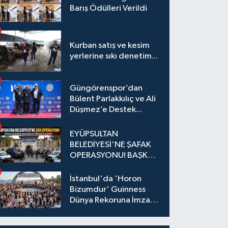
Barış Ödülleri Verildi
Kurban satış ve kesim
yerlerine sıkı denetim...
Güngörenspor’dan
Bülent Parlakkılıç ve Ali
Düşmez’e Destek...
EYÜPSULTAN
BELEDİYESİ'NE ŞAFAK
OPERASYONU! BAŞKAN
YARDIMCISI VE ÖZEL
KALEM MÜDÜRÜ
İstanbul'da 'Horon
GÖZALTINDA
Bizumdur' Guinness
Dünya Rekoruna İmza
Attı.