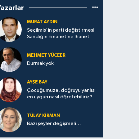
Yazarlar
MURAT AYDIN
Seçilmiş'in parti değiştirmesi
Sandığın Emanetine İhanet!
MEHMET YÜCEER
Durmak yok
AYŞE BAY
Çocuğumuza, doğruyu yanlışı
en uygun nasıl öğretebiliriz?
TÜLAY KİRMAN
Bazı şeyler değişmeli…