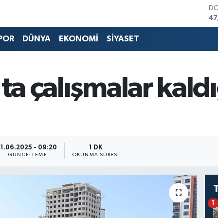
D
47
E
55
POR
DÜNYA
EKONOMİ
SİYASET
ST
64
GR
65
'ta çalışmalar kald
Bİ
13
BI
64
11.06.2025 - 09:20
1 DK
GÜNCELLEME
OKUNMA SÜRESI
1