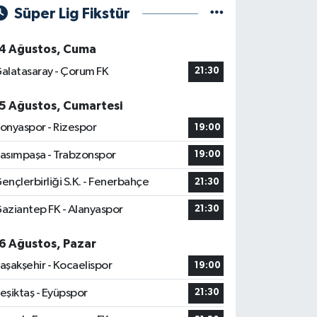
Süper Lig Fikstür
4 Ağustos, Cuma
alatasaray - Çorum FK
21:30
5 Ağustos, Cumartesi
onyaspor - Rizespor
19:00
asımpaşa - Trabzonspor
19:00
ençlerbirliği S.K. - Fenerbahçe
21:30
aziantep FK - Alanyaspor
21:30
6 Ağustos, Pazar
aşakşehir - Kocaelispor
19:00
eşiktaş - Eyüpspor
21:30