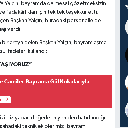
fa Yalçın, bayramda da mesai gözetmeksizin
ve fedakârlıkları için tek tek teşekkür etti.
çen Başkan Yalçın, buradaki personelle de
ajı verdi.
a bir araya gelen Başkan Yalçın, bayramlaşma
u ifadeleri kullandı:
 TAŞIYORUZ”
 Camiler Bayrama Gül Kokularıyla
e
izi biz yapan değerlerin yeniden hatırlandığı
 sahadaki teknik ekiplerimiz, bayram