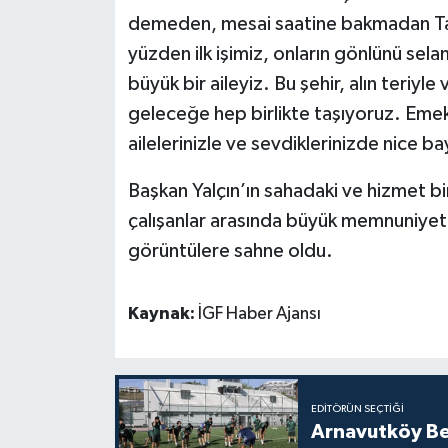
demeden, mesai saatine bakmadan Tal
yüzden ilk işimiz, onların gönlünü sel
büyük bir aileyiz. Bu şehir, alın teriyle
geleceğe hep birlikte taşıyoruz. Emekle
ailelerinizle ve sevdiklerinizde nice b
Başkan Yalçın’ın sahadaki ve hizmet b
çalışanlar arasında büyük memnuniye
görüntülere sahne oldu.
Kaynak:
İGF Haber Ajansı
EDITÖRÜN SEÇTIĞI
Arnavutköy Be