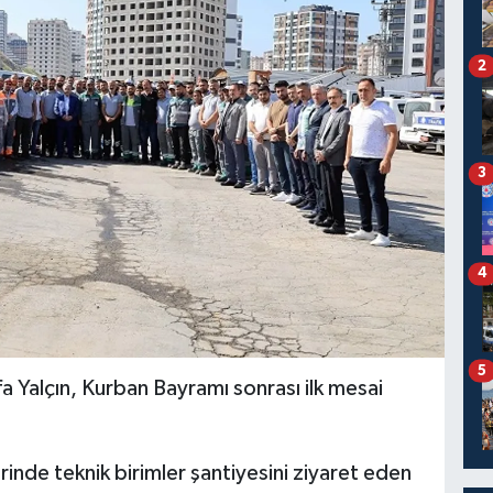
2
3
4
5
a Yalçın, Kurban Bayramı sonrası ilk mesai
inde teknik birimler şantiyesini ziyaret eden