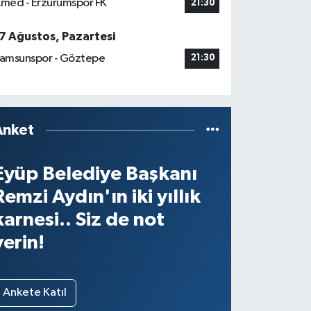
med - Erzurumspor FK
21:30
7 Ağustos, Pazartesi
amsunspor - Göztepe
21:30
Anket
Eyüp Belediye Başkanı
Remzi Aydın'ın iki yıllık
karnesi.. Siz de not
verin!
Ankete Katıl