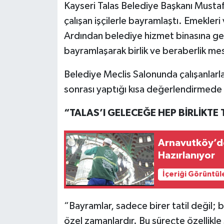
Kayseri Talas Belediye Başkanı Musta
çalışan işçilerle bayramlaştı. Emekleri 
Ardından belediye hizmet binasına ge
bayramlaşarak birlik ve beraberlik mes
Belediye Meclis Salonunda çalışanlarl
sonrası yaptığı kısa değerlendirmede ş
“TALAS’I GELECEĞE HEP BİRLİKTE
Arnavutköy’de
Hazırlanıyor
İçeriği Görüntül
“Bayramlar, sadece birer tatil değil; b
özel zamanlardır. Bu süreçte özellikle