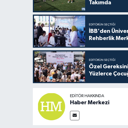
Takımda
EDITÖRÜN SEÇTIĞI
İBB'den Üniver
Rehberlik Mer
EDITÖRÜN SEÇTIĞI
Özel Gereksini
Yüzlerce Çocu
EDITÖR HAKKINDA
Haber Merkezi