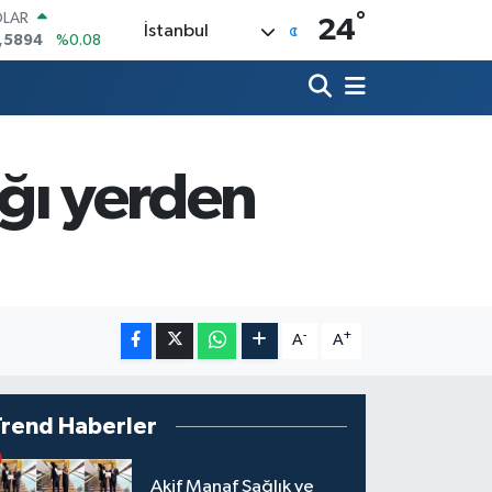
°
OLAR
24
İstanbul
,5894
%0.08
URO
,0398
%-0.02
ERLİN
,1581
%0.16
AM ALTIN
27.85
%0.54
ığı yerden
ST100
.703
%11
TCOIN
.927,78
%1.32
-
+
A
A
Trend Haberler
Akif Manaf Sağlık ve