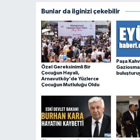
Bunlar da ilginizi çekebilir
Paşa Kahv
Özel Gereksinimli Bir
Gaziosman
Çocuğun Hayali,
buluşturu
Arnavutköy’de Yüzlerce
Çocuğun Mutluluğu Oldu