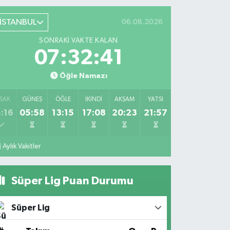
İSTANBUL
06.08.2026
SONRAKI VAKTE KALAN
07:32:41
Öğle Namazı
SAK
GÜNEŞ
ÖĞLE
İKINDI
AKŞAM
YATSI
:16
05:58
13:15
17:08
20:23
21:57
Aylık Vakitler
Süper Lig Puan Durumu
Süper Lig