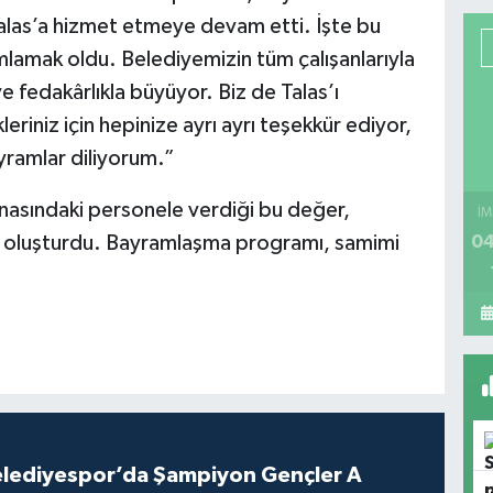
as’a hizmet etmeye devam etti. İşte bu
amlamak oldu. Belediyemizin tüm çalışanlarıyla
 ve fedakârlıkla büyüyor. Biz de Talas’ı
riniz için hepinize ayrı ayrı teşekkür ediyor,
ayramlar diliyorum.”
inasındaki personele verdiği bu değer,
İM
t oluşturdu. Bayramlaşma programı, samimi
04
lediyespor’da Şampiyon Gençler A