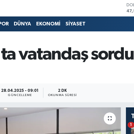
DO
47,
EU
55,
POR
DÜNYA
EKONOMİ
SİYASET
STE
64
GRA
651
'ta vatandaş sord
BİS
13.
BIT
64.
28.04.2025 - 09:01
2 DK
GÜNCELLEME
OKUNMA SÜRESI
1