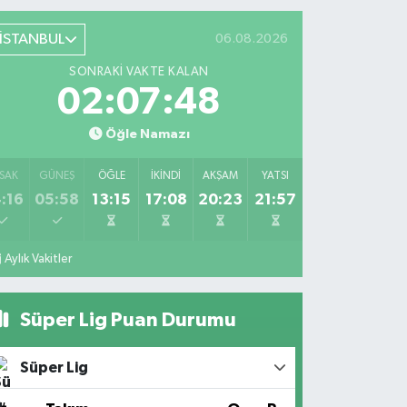
İSTANBUL
06.08.2026
SONRAKI VAKTE KALAN
02:07:48
Öğle Namazı
SAK
GÜNEŞ
ÖĞLE
İKINDI
AKŞAM
YATSI
:16
05:58
13:15
17:08
20:23
21:57
Aylık Vakitler
Süper Lig Puan Durumu
Süper Lig