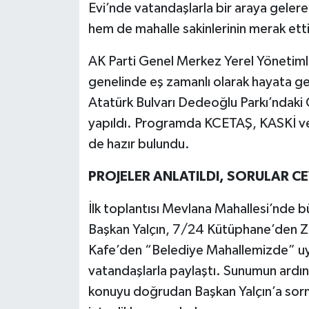
Evi’nde vatandaşlarla bir araya gelere
hem de mahalle sakinlerinin merak etti
AK Parti Genel Merkez Yerel Yönetiml
genelinde eş zamanlı olarak hayata geç
Atatürk Bulvarı Dedeoğlu Parkı’ndaki O
yapıldı. Programda KCETAŞ, KASKİ ve B
de hazır bulundu.
PROJELER ANLATILDI, SORULAR C
İlk toplantısı Mevlana Mahallesi’nde 
Başkan Yalçın, 7/24 Kütüphane’den Zin
Kafe’den “Belediye Mahallemizde” uy
vatandaşlarla paylaştı. Sunumun ardınd
konuyu doğrudan Başkan Yalçın’a sorma