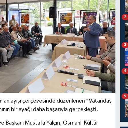
2
3
4
5
tim anlayışı çerçevesinde düzenlenen “Vatandaş
ın bir ayağı daha başarıyla gerçekleşti.
ye Başkanı Mustafa Yalçın, Osmanlı Kültür