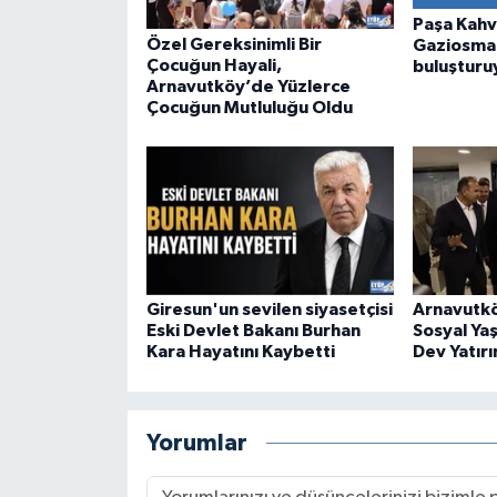
Paşa Kahv
Özel Gereksinimli Bir
Gaziosman
Çocuğun Hayali,
buluşturu
Arnavutköy’de Yüzlerce
Çocuğun Mutluluğu Oldu
Giresun'un sevilen siyasetçisi
Arnavutkö
Eski Devlet Bakanı Burhan
Sosyal Ya
Kara Hayatını Kaybetti
Dev Yatırı
Yorumlar