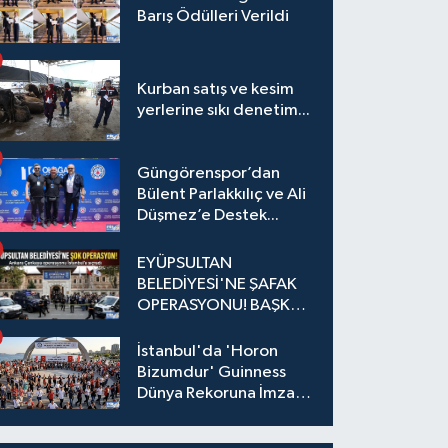
Barış Ödülleri Verildi
Kurban satış ve kesim
yerlerine sıkı denetim...
Güngörenspor’dan
Bülent Parlakkılıç ve Ali
Düşmez’e Destek...
EYÜPSULTAN
BELEDİYESİ'NE ŞAFAK
OPERASYONU! BAŞKAN
YARDIMCISI VE ÖZEL
KALEM MÜDÜRÜ
İstanbul'da 'Horon
GÖZALTINDA
Bizumdur' Guinness
Dünya Rekoruna İmza
Attı.