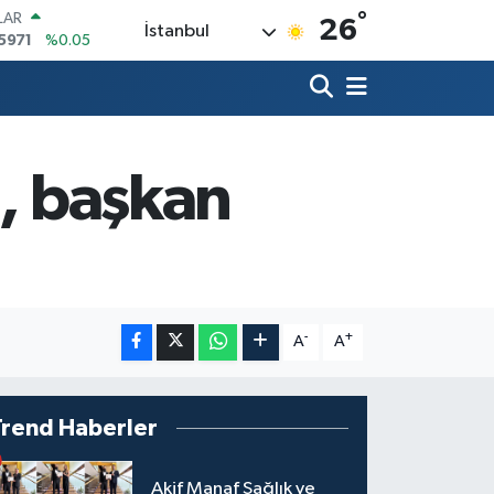
°
LAR
26
İstanbul
5971
%0.05
RO
1336
%0.18
RLİN
,2534
%0.22
M ALTIN
8.23
%0.39
u, başkan
T100
703
%0
COIN
475,47
%0.66
-
+
A
A
Trend Haberler
Akif Manaf Sağlık ve