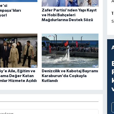
A
e'si
Zafer Partisi'nden Yapı Kayıt
paşa'lıları
1
ve Hobi Bahçeleri
yor!
Mağdurlarına Destek Sözü
S
y’e Aile, Eğitim ve
Denizcilik ve Kabotaj Bayramı
şama Değer Katan
Karaburun’da Coşkuyla
mlar Hizmete Açıldı
Kutlandı