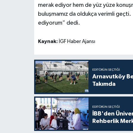
merak ediyor hem de yüz yüze konuşma
buluşmamız da oldukça verimli geçti.
ediyorum” dedi.
Kaynak:
İGF Haber Ajansı
EDITÖRÜN SEÇTIĞI
Arnavutköy Be
Takımda
EDITÖRÜN SEÇTIĞI
İBB'den Üniver
Rehberlik Mer