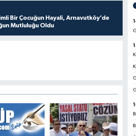
mli Bir Çocuğun Hayali, Arnavutköy’de
1
ğun Mutluluğu Oldu
G
1
K
K
G
G
1
B
B