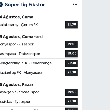
Süper Lig Fikstür
4 Ağustos, Cuma
alatasaray - Çorum FK
21:30
5 Ağustos, Cumartesi
onyaspor - Rizespor
19:00
asımpaşa - Trabzonspor
19:00
ençlerbirliği S.K. - Fenerbahçe
21:30
aziantep FK - Alanyaspor
21:30
6 Ağustos, Pazar
aşakşehir - Kocaelispor
19:00
eşiktaş - Eyüpspor
21:30