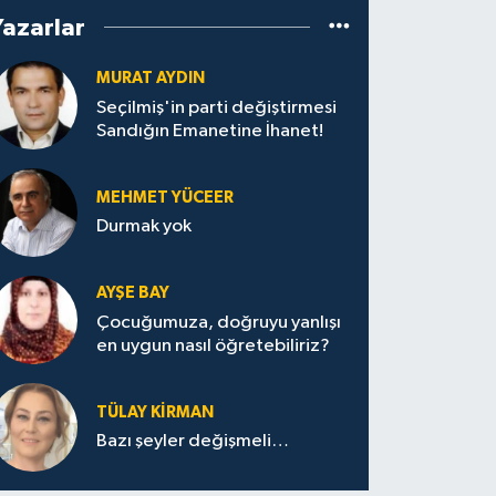
Yazarlar
MURAT AYDIN
Seçilmiş'in parti değiştirmesi
Sandığın Emanetine İhanet!
MEHMET YÜCEER
Durmak yok
AYŞE BAY
Çocuğumuza, doğruyu yanlışı
en uygun nasıl öğretebiliriz?
TÜLAY KİRMAN
Bazı şeyler değişmeli…