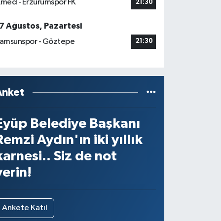
med - Erzurumspor FK
21:30
7 Ağustos, Pazartesi
amsunspor - Göztepe
21:30
Anket
Eyüp Belediye Başkanı
Remzi Aydın'ın iki yıllık
karnesi.. Siz de not
verin!
Ankete Katıl