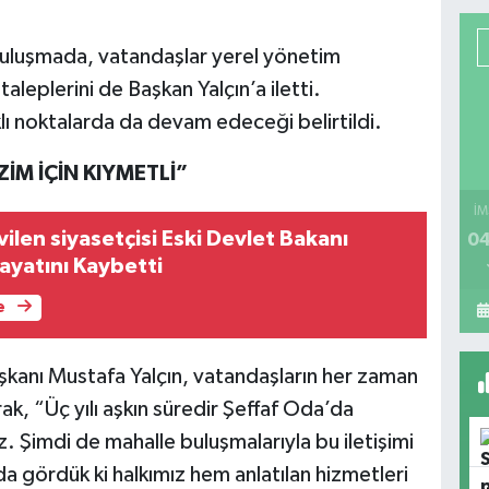
uluşmada, vatandaşlar yerel yönetim
aleplerini de Başkan Yalçın’a iletti.
ı noktalarda da devam edeceği belirtildi.
ZİM İÇİN KIYMETLİ”
İM
ilen siyasetçisi Eski Devlet Bakanı
04
ayatını Kaybetti
e
şkanı Mustafa Yalçın, vatandaşların her zaman
rak, “Üç yılı aşkın süredir Şeffaf Oda’da
. Şimdi de mahalle buluşmalarıyla bu iletişimi
a gördük ki halkımız hem anlatılan hizmetleri