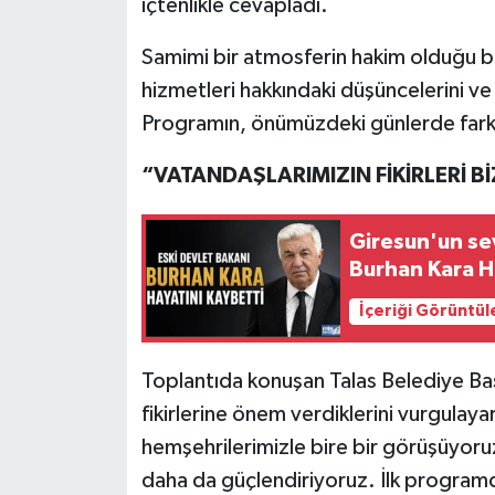
içtenlikle cevapladı.
Samimi bir atmosferin hakim olduğu b
hizmetleri hakkındaki düşüncelerini ve t
Programın, önümüzdeki günlerde farkl
“VATANDAŞLARIMIZIN FİKİRLERİ Bİ
Giresun'un sev
Burhan Kara H
İçeriği Görüntül
Toplantıda konuşan Talas Belediye Ba
fikirlerine önem verdiklerini vurgulaya
hemşehrilerimizle bire bir görüşüyoruz
daha da güçlendiriyoruz. İlk programd