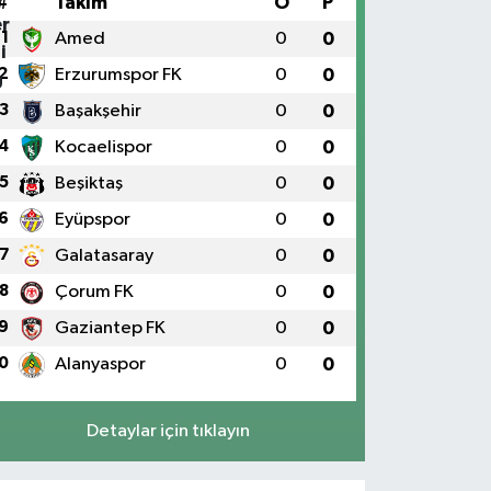
#
Takım
O
P
1
Amed
0
0
2
Erzurumspor FK
0
0
3
Başakşehir
0
0
4
Kocaelispor
0
0
5
Beşiktaş
0
0
6
Eyüpspor
0
0
7
Galatasaray
0
0
8
Çorum FK
0
0
9
Gaziantep FK
0
0
0
Alanyaspor
0
0
Detaylar için tıklayın