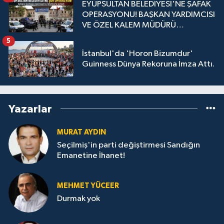
EYÜPSULTAN BELEDİYESİ'NE ŞAFAK
OPERASYONU! BAŞKAN YARDIMCISI
VE ÖZEL KALEM MÜDÜRÜ
GÖZALTINDA
5
İstanbul'da 'Horon Bizumdur'
Guinness Dünya Rekoruna İmza Attı.
Yazarlar
MURAT AYDIN
Seçilmiş'in parti değiştirmesi Sandığın
Emanetine İhanet!
MEHMET YÜCEER
Durmak yok