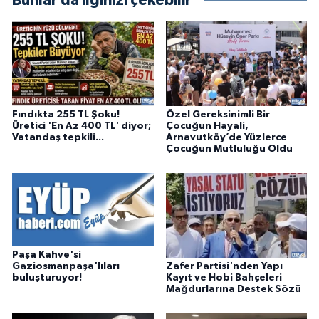
Bunlar da ilginizi çekebilir
Fındıkta 255 TL Şoku!
Özel Gereksinimli Bir
Üretici 'En Az 400 TL' diyor;
Çocuğun Hayali,
Vatandaş tepkili...
Arnavutköy’de Yüzlerce
Çocuğun Mutluluğu Oldu
Paşa Kahve'si
Zafer Partisi'nden Yapı
Gaziosmanpaşa'lıları
Kayıt ve Hobi Bahçeleri
buluşturuyor!
Mağdurlarına Destek Sözü