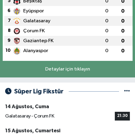
5
Beşiktaş
0
0
6
Eyüpspor
0
0
7
Galatasaray
0
0
8
Çorum FK
0
0
9
Gaziantep FK
0
0
10
Alanyaspor
0
0
Detaylar için tıklayın
Süper Lig Fikstür
14 Ağustos, Cuma
Galatasaray - Çorum FK
21:30
15 Ağustos, Cumartesi