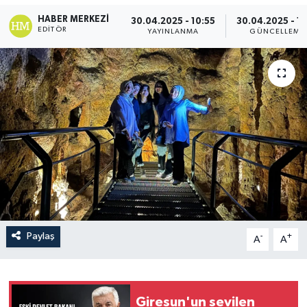
HABER MERKEZI
30.04.2025 - 10:55
30.04.2025 - 11
EDITÖR
YAYINLANMA
GÜNCELLEME
Paylaş
-
+
A
A
Giresun'un sevilen