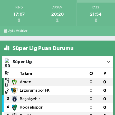
İKINDI
AKŞAM
YATSI
17:07
20:20
21:54
Aylık Vakitler
Süper Lig Puan Durumu
Süper Lig
#
Takım
O
P
1
Amed
0
0
2
Erzurumspor FK
0
0
3
Başakşehir
0
0
4
Kocaelispor
0
0