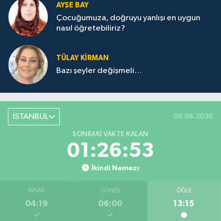
AYŞE BAY
Çocuğumuza, doğruyu yanlışı en uygun
nasıl öğretebiliriz?
TÜLAY KİRMAN
Bazı şeyler değişmeli…
İSTANBUL
08.08.2026
SONRAKI VAKTE KALAN
01:26:53
İkindi Namazı
İMSAK
GÜNEŞ
ÖĞLE
04:19
06:00
13:15