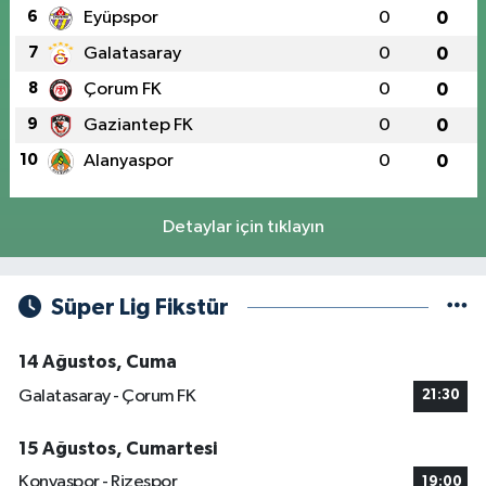
6
Eyüpspor
0
0
7
Galatasaray
0
0
8
Çorum FK
0
0
9
Gaziantep FK
0
0
10
Alanyaspor
0
0
Detaylar için tıklayın
Süper Lig Fikstür
14 Ağustos, Cuma
Galatasaray - Çorum FK
21:30
15 Ağustos, Cumartesi
Konyaspor - Rizespor
19:00