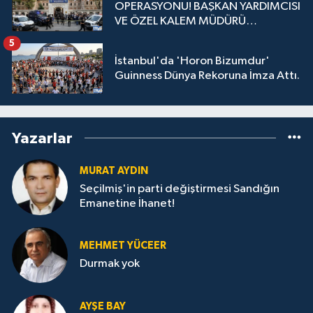
OPERASYONU! BAŞKAN YARDIMCISI
VE ÖZEL KALEM MÜDÜRÜ
GÖZALTINDA
5
İstanbul'da 'Horon Bizumdur'
Guinness Dünya Rekoruna İmza Attı.
Yazarlar
MURAT AYDIN
Seçilmiş'in parti değiştirmesi Sandığın
Emanetine İhanet!
MEHMET YÜCEER
Durmak yok
AYŞE BAY