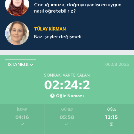
Çocuğumuza, doğruyu yanlışı en uygun
nasıl öğretebiliriz?
TÜLAY KİRMAN
Bazı şeyler değişmeli…
İSTANBUL
06.08.2026
SONRAKI VAKTE KALAN
02:24:2
Öğle Namazı
İMSAK
GÜNEŞ
ÖĞLE
04:16
05:58
13:15