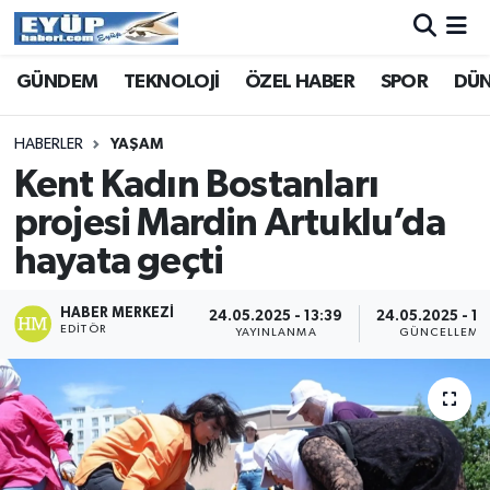
GÜNDEM
TEKNOLOJİ
ÖZEL HABER
SPOR
DÜ
HABERLER
YAŞAM
Kent Kadın Bostanları
projesi Mardin Artuklu’da
hayata geçti
HABER MERKEZI
24.05.2025 - 13:39
24.05.2025 - 13
EDITÖR
YAYINLANMA
GÜNCELLEME