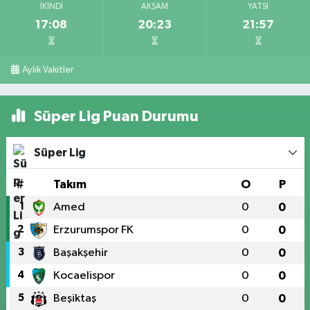
İKINDI
AKŞAM
YATSI
17:08
20:23
21:57
Aylık Vakitler
Süper Lig Puan Durumu
Süper Lig
#
Takım
O
P
1
Amed
0
0
2
Erzurumspor FK
0
0
3
Başakşehir
0
0
4
Kocaelispor
0
0
5
Beşiktaş
0
0