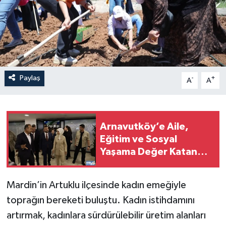
Paylaş
-
+
A
A
Arnavutköy’e Aile,
Eğitim ve Sosyal
Yaşama Değer Katan
Dev Yatırımlar Hizmete
Açıldı
Mardin’in Artuklu ilçesinde kadın emeğiyle
toprağın bereketi buluştu. Kadın istihdamını
artırmak, kadınlara sürdürülebilir üretim alanları