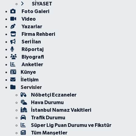
SİYASET
Foto Galeri
Video
Yazarlar
Firma Rehberi
Seri İlan
Röportaj
Biyografi
Anketler
Künye
İletişim
Servisler
Nöbetçi Eczaneler
Hava Durumu
İstanbul Namaz Vakitleri
Trafik Durumu
Süper Lig Puan Durumu ve Fikstür
Tüm Manşetler