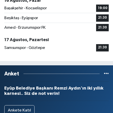
16 Ağustos, Pazar
Başakşehir - Kocaelispor
19:00
Beşiktaş - Eyüpspor
21:30
Amed - Erzurumspor FK
21:30
17 Ağustos, Pazartesi
Samsunspor - Göztepe
21:30
Anket
Eyüp Belediye Başkanı Remzi Aydın'ın iki yıllık
karnesi.. Siz de not verin!
Ankete Katıl