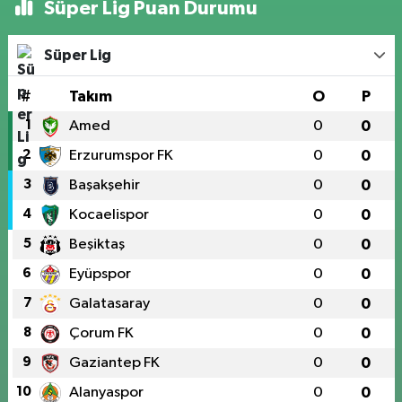
Süper Lig Puan Durumu
Süper Lig
#
Takım
O
P
1
Amed
0
0
2
Erzurumspor FK
0
0
3
Başakşehir
0
0
4
Kocaelispor
0
0
5
Beşiktaş
0
0
6
Eyüpspor
0
0
7
Galatasaray
0
0
8
Çorum FK
0
0
9
Gaziantep FK
0
0
10
Alanyaspor
0
0