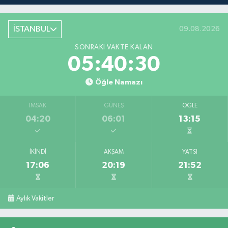
İSTANBUL
09.08.2026
SONRAKI VAKTE KALAN
05:40:30
Öğle Namazı
İMSAK
GÜNEŞ
ÖĞLE
04:20
06:01
13:15
İKINDI
AKŞAM
YATSI
17:06
20:19
21:52
Aylık Vakitler