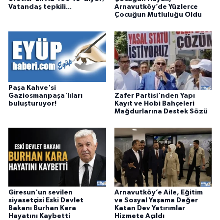
Vatandaş tepkili...
Arnavutköy’de Yüzlerce
Çocuğun Mutluluğu Oldu
Paşa Kahve'si
Zafer Partisi'nden Yapı
Gaziosmanpaşa'lıları
Kayıt ve Hobi Bahçeleri
buluşturuyor!
Mağdurlarına Destek Sözü
Giresun'un sevilen
Arnavutköy’e Aile, Eğitim
siyasetçisi Eski Devlet
ve Sosyal Yaşama Değer
Bakanı Burhan Kara
Katan Dev Yatırımlar
Hayatını Kaybetti
Hizmete Açıldı