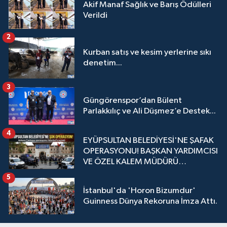
Akif Manaf Sağlık ve Barış Ödülleri
Verildi
2
Kurban satış ve kesim yerlerine sıkı
denetim...
3
Güngörenspor’dan Bülent
Parlakkılıç ve Ali Düşmez’e Destek...
4
EYÜPSULTAN BELEDİYESİ'NE ŞAFAK
OPERASYONU! BAŞKAN YARDIMCISI
VE ÖZEL KALEM MÜDÜRÜ
GÖZALTINDA
5
İstanbul'da 'Horon Bizumdur'
Guinness Dünya Rekoruna İmza Attı.