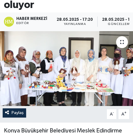
oluyor
HABER MERKEZI
28.05.2025 - 17:20
28.05.2025 - 17
EDITÖR
YAYINLANMA
GÜNCELLEME
Paylaş
-
+
A
A
Konya Büyükşehir Belediyesi Meslek Edindirme