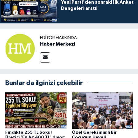
Yeni Parti'den sonraki İlk Anket
Dengeleri arstı!
EDITÖR HAKKINDA
Haber Merkezi
Bunlar da ilginizi çekebilir
Fındıkta 255 TL Şoku!
Özel Gereksinimli Bir
Üretici 'En Az 400 TL' diyor;
Çocuğun Hayali,