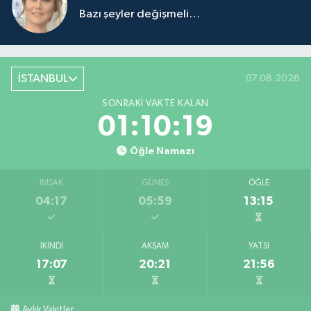
Bazı şeyler değişmeli…
İSTANBUL
07.08.2026
SONRAKI VAKTE KALAN
01:10:19
Öğle Namazı
İMSAK
GÜNEŞ
ÖĞLE
04:17
05:59
13:15
İKINDI
AKŞAM
YATSI
17:07
20:21
21:56
Aylık Vakitler