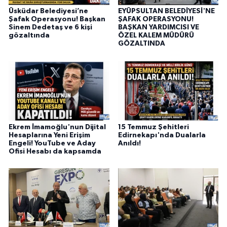
Üsküdar Belediyesi’ne
EYÜPSULTAN BELEDİYESİ'NE
Şafak Operasyonu! Başkan
ŞAFAK OPERASYONU!
Sinem Dedetaş ve 6 kişi
BAŞKAN YARDIMCISI VE
gözaltında
ÖZEL KALEM MÜDÜRÜ
GÖZALTINDA
Ekrem İmamoğlu'nun Dijital
15 Temmuz Şehitleri
Hesaplarına Yeni Erişim
Edirnekapı'nda Dualarla
Engeli! YouTube ve Aday
Anıldı!
Ofisi Hesabı da kapsamda