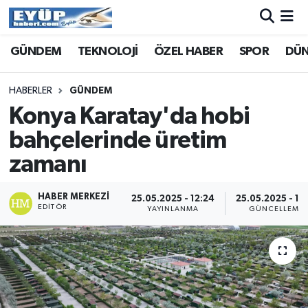
GÜNDEM
TEKNOLOJİ
ÖZEL HABER
SPOR
DÜ
HABERLER
GÜNDEM
Konya Karatay'da hobi
bahçelerinde üretim
zamanı
HABER MERKEZI
25.05.2025 - 12:24
25.05.2025 - 12
EDITÖR
YAYINLANMA
GÜNCELLEME