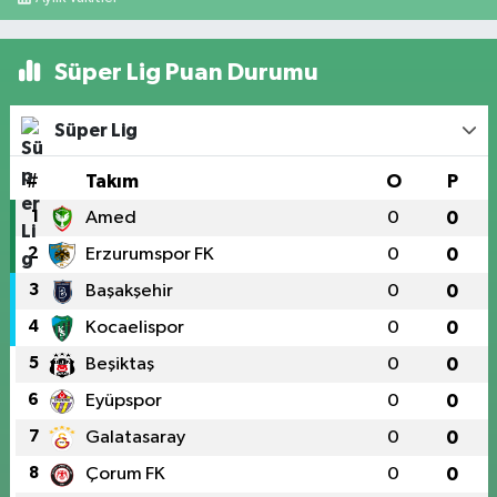
Süper Lig Puan Durumu
Süper Lig
#
Takım
O
P
1
Amed
0
0
2
Erzurumspor FK
0
0
3
Başakşehir
0
0
4
Kocaelispor
0
0
5
Beşiktaş
0
0
6
Eyüpspor
0
0
7
Galatasaray
0
0
8
Çorum FK
0
0