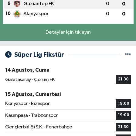
9
Gaziantep FK
0
0
10
Alanyaspor
0
0
Detaylar için tıklayın
Süper Lig Fikstür
14 Ağustos, Cuma
Galatasaray - Çorum FK
21:30
15 Ağustos, Cumartesi
Konyaspor - Rizespor
19:00
Kasımpaşa - Trabzonspor
19:00
Gençlerbirliği S.K. - Fenerbahçe
21:30