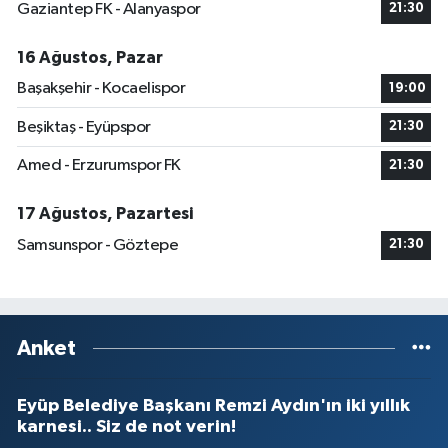
Gaziantep FK - Alanyaspor
21:30
16 Ağustos, Pazar
Başakşehir - Kocaelispor
19:00
Beşiktaş - Eyüpspor
21:30
Amed - Erzurumspor FK
21:30
17 Ağustos, Pazartesi
Samsunspor - Göztepe
21:30
Anket
Eyüp Belediye Başkanı Remzi Aydın'ın iki yıllık
karnesi.. Siz de not verin!