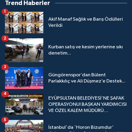
Trend Haberler
1
Akif Manaf Sağlık ve Barış Ödülleri
Verildi
2
Kurban satış ve kesim yerlerine sıkı
denetim...
3
Güngörenspor’dan Bülent
Parlakkılıç ve Ali Düşmez’e Destek...
4
EYÜPSULTAN BELEDİYESİ'NE ŞAFAK
OPERASYONU! BAŞKAN YARDIMCISI
VE ÖZEL KALEM MÜDÜRÜ
GÖZALTINDA
5
İstanbul'da 'Horon Bizumdur'