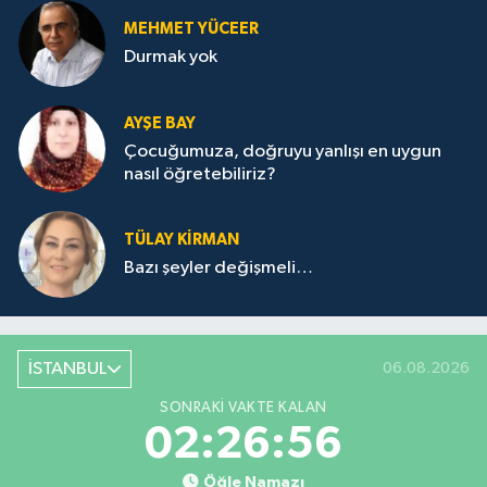
MEHMET YÜCEER
Durmak yok
AYŞE BAY
Çocuğumuza, doğruyu yanlışı en uygun
nasıl öğretebiliriz?
TÜLAY KİRMAN
Bazı şeyler değişmeli…
İSTANBUL
06.08.2026
SONRAKI VAKTE KALAN
02:26:56
Öğle Namazı