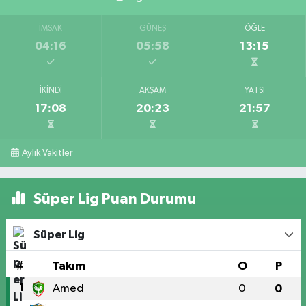
İMSAK
GÜNEŞ
ÖĞLE
04:16
05:58
13:15
İKINDI
AKŞAM
YATSI
17:08
20:23
21:57
Aylık Vakitler
Süper Lig Puan Durumu
Süper Lig
#
Takım
O
P
1
Amed
0
0