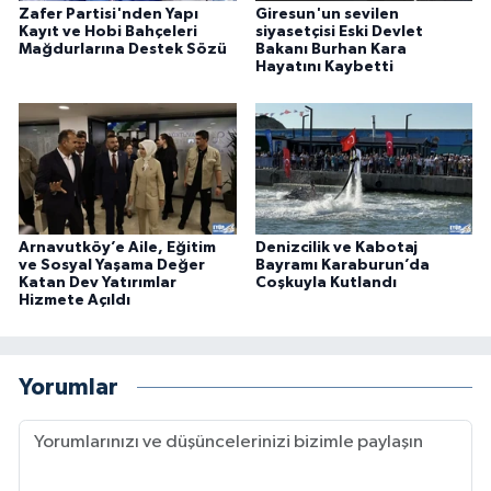
Zafer Partisi'nden Yapı
Giresun'un sevilen
Kayıt ve Hobi Bahçeleri
siyasetçisi Eski Devlet
Mağdurlarına Destek Sözü
Bakanı Burhan Kara
Hayatını Kaybetti
Arnavutköy’e Aile, Eğitim
Denizcilik ve Kabotaj
ve Sosyal Yaşama Değer
Bayramı Karaburun’da
Katan Dev Yatırımlar
Coşkuyla Kutlandı
Hizmete Açıldı
Yorumlar