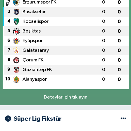
2
Erzurumspor FK
0
0
3
Başakşehir
0
0
4
Kocaelispor
0
0
5
Beşiktaş
0
0
6
Eyüpspor
0
0
7
Galatasaray
0
0
8
Çorum FK
0
0
9
Gaziantep FK
0
0
10
Alanyaspor
0
0
Detaylar için tıklayın
Süper Lig Fikstür