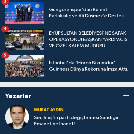
3
Güngörenspor’dan Bülent
Parlakkılıç ve Ali Düşmez’e Destek...
4
EYÜPSULTAN BELEDİYESİ'NE ŞAFAK
OPERASYONU! BAŞKAN YARDIMCISI
VE ÖZEL KALEM MÜDÜRÜ
GÖZALTINDA
5
İstanbul'da 'Horon Bizumdur'
Guinness Dünya Rekoruna İmza Attı.
Yazarlar
MURAT AYDIN
Seçilmiş'in parti değiştirmesi Sandığın
Emanetine İhanet!