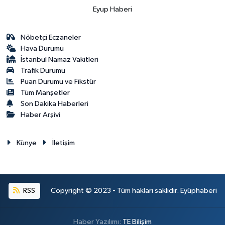
Eyup Haberi
Nöbetçi Eczaneler
Hava Durumu
İstanbul Namaz Vakitleri
Trafik Durumu
Puan Durumu ve Fikstür
Tüm Manşetler
Son Dakika Haberleri
Haber Arşivi
Künye
İletişim
RSS
Copyright © 2023 - Tüm hakları saklıdır. Eyüphaberi
Haber Yazılımı:
TE Bilişim