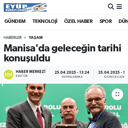
GÜNDEM
TEKNOLOJİ
ÖZEL HABER
SPOR
DÜ
HABERLER
YAŞAM
Manisa'da geleceğin tarihi
konuşuldu
HABER MERKEZI
25.04.2025 - 13:24
25.04.2025 - 13
EDITÖR
YAYINLANMA
GÜNCELLEME