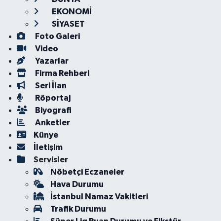
EKONOMİ
SİYASET
Foto Galeri
Video
Yazarlar
Firma Rehberi
Seri İlan
Röportaj
Biyografi
Anketler
Künye
İletişim
Servisler
Nöbetçi Eczaneler
Hava Durumu
İstanbul Namaz Vakitleri
Trafik Durumu