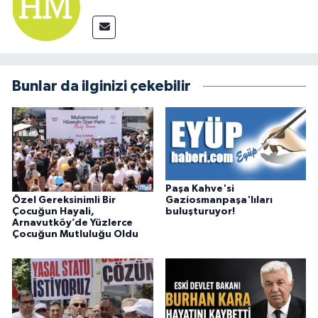
Bunlar da ilginizi çekebilir
Paşa Kahve'si
Özel Gereksinimli Bir
Gaziosmanpaşa'lıları
Çocuğun Hayali,
buluşturuyor!
Arnavutköy’de Yüzlerce
Çocuğun Mutluluğu Oldu