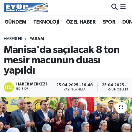
GÜNDEM
TEKNOLOJİ
ÖZEL HABER
SPOR
DÜ
HABERLER
YAŞAM
Manisa'da saçılacak 8 ton
mesir macunun duası
yapıldı
HABER MERKEZI
25.04.2025 - 16:48
25.04.2025 - 1
EDITÖR
YAYINLANMA
GÜNCELLEM