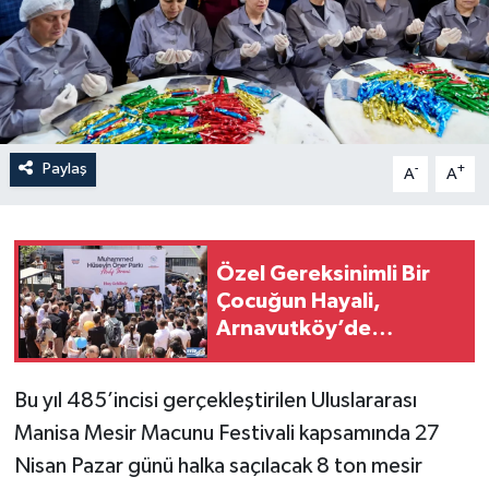
Paylaş
-
+
A
A
Özel Gereksinimli Bir
Çocuğun Hayali,
Arnavutköy’de
Yüzlerce Çocuğun
Mutluluğu Oldu
Bu yıl 485’incisi gerçekleştirilen Uluslararası
Manisa Mesir Macunu Festivali kapsamında 27
Nisan Pazar günü halka saçılacak 8 ton mesir