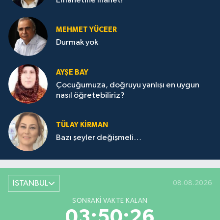
Emanetine İhanet!
MEHMET YÜCEER
Durmak yok
AYŞE BAY
Çocuğumuza, doğruyu yanlışı en uygun
nasıl öğretebiliriz?
TÜLAY KİRMAN
Bazı şeyler değişmeli…
İSTANBUL
08.08.2026
SONRAKI VAKTE KALAN
03:50:26