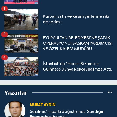
3
Kurban satış ve kesim yerlerine sıkı
denetim...
4
EYÜPSULTAN BELEDİYESİ'NE ŞAFAK
OPERASYONU! BAŞKAN YARDIMCISI
VE ÖZEL KALEM MÜDÜRÜ
GÖZALTINDA
5
İstanbul'da 'Horon Bizumdur'
Guinness Dünya Rekoruna İmza Attı.
Yazarlar
MURAT AYDIN
Seçilmiş'in parti değiştirmesi Sandığın