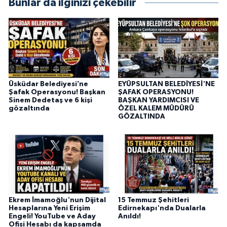
Bunlar da ilginizi çekebilir
Üsküdar Belediyesi’ne
EYÜPSULTAN BELEDİYESİ'NE
Şafak Operasyonu! Başkan
ŞAFAK OPERASYONU!
Sinem Dedetaş ve 6 kişi
BAŞKAN YARDIMCISI VE
gözaltında
ÖZEL KALEM MÜDÜRÜ
GÖZALTINDA
Ekrem İmamoğlu'nun Dijital
15 Temmuz Şehitleri
Hesaplarına Yeni Erişim
Edirnekapı'nda Dualarla
Engeli! YouTube ve Aday
Anıldı!
Ofisi Hesabı da kapsamda