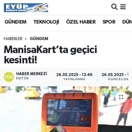
GÜNDEM
TEKNOLOJİ
ÖZEL HABER
SPOR
DÜ
HABERLER
GÜNDEM
ManisaKart’ta geçici
kesinti!
HABER MERKEZI
26.05.2025 - 13:46
26.05.2025 - 13
EDITÖR
YAYINLANMA
GÜNCELLEME