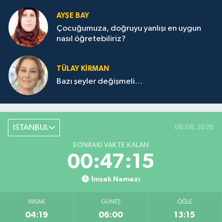
AYŞE BAY
Çocuğumuza, doğruyu yanlışı en uygun
nasıl öğretebiliriz?
TÜLAY KİRMAN
Bazı şeyler değişmeli…
İSTANBUL
08.08.2026
SONRAKI VAKTE KALAN
00:47:15
İmsak Namazı
İMSAK
GÜNEŞ
ÖĞLE
04:19
06:00
13:15