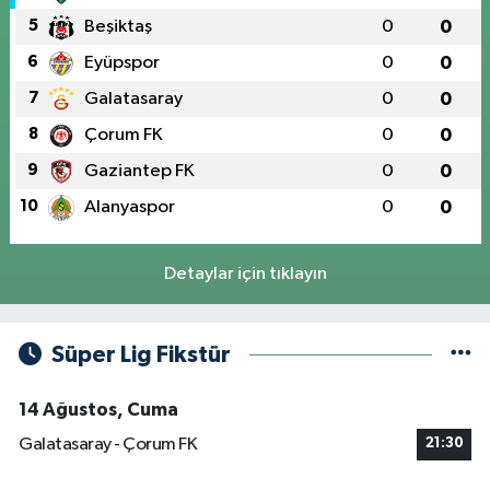
5
Beşiktaş
0
0
6
Eyüpspor
0
0
7
Galatasaray
0
0
8
Çorum FK
0
0
9
Gaziantep FK
0
0
10
Alanyaspor
0
0
Detaylar için tıklayın
Süper Lig Fikstür
14 Ağustos, Cuma
Galatasaray - Çorum FK
21:30