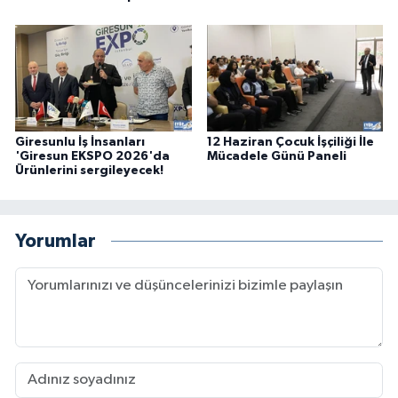
Giresunlu İş İnsanları
12 Haziran Çocuk İşçiliği İle
'Giresun EKSPO 2026'da
Mücadele Günü Paneli
Ürünlerini sergileyecek!
Yorumlar