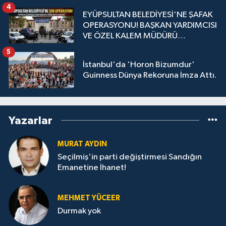
4
EYÜPSULTAN BELEDİYESİ'NE ŞAFAK
OPERASYONU! BAŞKAN YARDIMCISI
VE ÖZEL KALEM MÜDÜRÜ
GÖZALTINDA
5
İstanbul'da 'Horon Bizumdur'
Guinness Dünya Rekoruna İmza Attı.
Yazarlar
MURAT AYDIN
Seçilmiş'in parti değiştirmesi Sandığın
Emanetine İhanet!
MEHMET YÜCEER
Durmak yok