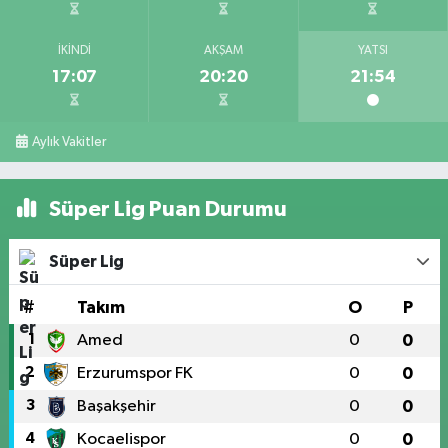
İKINDI
AKŞAM
YATSI
17:07
20:20
21:54
Aylık Vakitler
Süper Lig Puan Durumu
Süper Lig
#
Takım
O
P
1
Amed
0
0
2
Erzurumspor FK
0
0
3
Başakşehir
0
0
4
Kocaelispor
0
0