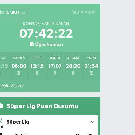
İSTANBUL
08.08.2026
SONRAKI VAKTE KALAN
07:42:22
Öğle Namazı
SAK
GÜNEŞ
ÖĞLE
İKINDI
AKŞAM
YATSI
:19
06:00
13:15
17:07
20:20
21:54
Aylık Vakitler
Süper Lig Puan Durumu
Süper Lig