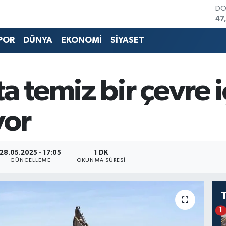
DO
47
EU
55
POR
DÜNYA
EKONOMİ
SİYASET
ST
64
GR
66
a temiz bir çevre i
Bİ
13
BI
yor
64
28.05.2025 - 17:05
1 DK
GÜNCELLEME
OKUNMA SÜRESI
1