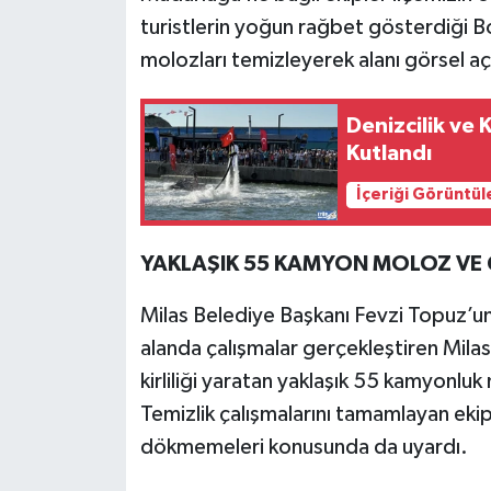
turistlerin yoğun rağbet gösterdiği Bo
molozları temizleyerek alanı görsel a
Denizcilik ve
Kutlandı
İçeriği Görüntül
YAKLAŞIK 55 KAMYON MOLOZ VE 
Milas Belediye Başkanı Fevzi Topuz’un 
alanda çalışmalar gerçekleştiren Milas
kirliliği yaratan yaklaşık 55 kamyonlu
Temizlik çalışmalarını tamamlayan ekip
dökmemeleri konusunda da uyardı.