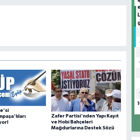
1
e'si
Zafer Partisi'nden Yapı Kayıt
paşa'lıları
ve Hobi Bahçeleri
yor!
Mağdurlarına Destek Sözü