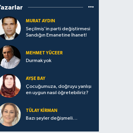
Yazarlar
MURAT AYDIN
Seçilmiş'in parti değiştirmesi
Sandığın Emanetine İhanet!
MEHMET YÜCEER
Durmak yok
AYŞE BAY
Çocuğumuza, doğruyu yanlışı
en uygun nasıl öğretebiliriz?
TÜLAY KİRMAN
Bazı şeyler değişmeli…