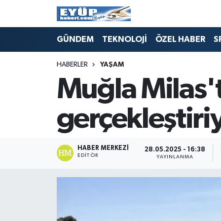
GÜNDEM
TEKNOLOJİ
ÖZEL HABER
S
HABERLER
YAŞAM
Muğla Milas't
gerçekleştiri
HABER MERKEZI
28.05.2025 - 16:38
EDITÖR
YAYINLANMA