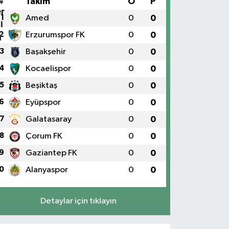
#
Takım
O
P
1
Amed
0
0
2
Erzurumspor FK
0
0
3
Başakşehir
0
0
4
Kocaelispor
0
0
5
Beşiktaş
0
0
6
Eyüpspor
0
0
7
Galatasaray
0
0
8
Çorum FK
0
0
9
Gaziantep FK
0
0
0
Alanyaspor
0
0
Detaylar için tıklayın