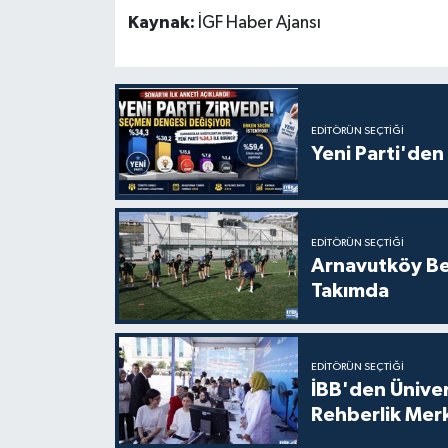
Kaynak:
İGF Haber Ajansı
EDITÖRÜN SEÇTIĞI
Yeni Parti'den 
EDITÖRÜN SEÇTIĞI
Arnavutköy Be
Takımda
EDITÖRÜN SEÇTIĞI
İBB'den Üniver
Rehberlik Mer