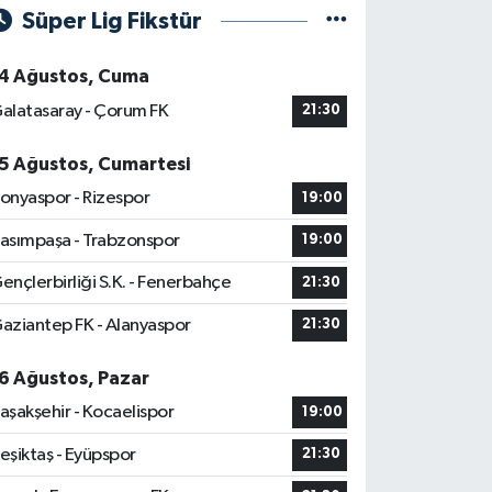
Süper Lig Fikstür
4 Ağustos, Cuma
alatasaray - Çorum FK
21:30
5 Ağustos, Cumartesi
onyaspor - Rizespor
19:00
asımpaşa - Trabzonspor
19:00
ençlerbirliği S.K. - Fenerbahçe
21:30
aziantep FK - Alanyaspor
21:30
6 Ağustos, Pazar
aşakşehir - Kocaelispor
19:00
eşiktaş - Eyüpspor
21:30