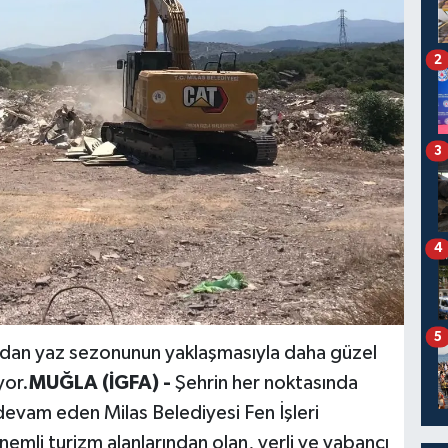
2
3
4
5
ından yaz sezonunun yaklaşmasıyla daha güzel
yor.
MUĞLA (İGFA) -
Şehrin her noktasında
devam eden Milas Belediyesi Fen İşleri
nemli turizm alanlarından olan, yerli ve yabancı