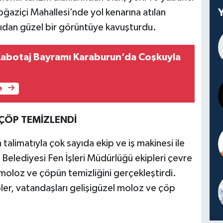
ğaziçi Mahallesi’nde yol kenarına atılan
çıdan güzel bir görüntüye kavuşturdu.
 Kabotaj Bayramı Karaburun’da Coşkuyla
e
ÇÖP TEMİZLENDİ
talimatıyla çok sayıda ekip ve iş makinesi ile
 Belediyesi Fen İşleri Müdürlüğü ekipleri çevre
k moloz ve çöpün temizliğini gerçekleştirdi.
ler, vatandaşları gelişigüzel moloz ve çöp