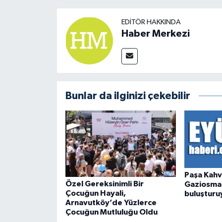
EDITÖR HAKKINDA
Haber Merkezi
Bunlar da ilginizi çekebilir
Paşa Kahv
Özel Gereksinimli Bir
Gaziosman
Çocuğun Hayali,
buluşturu
Arnavutköy’de Yüzlerce
Çocuğun Mutluluğu Oldu