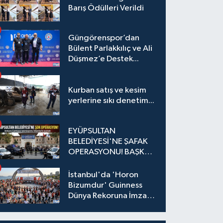
Barış Ödülleri Verildi
Güngörenspor’dan
Bülent Parlakkılıç ve Ali
Düşmez’e Destek...
Kurban satış ve kesim
yerlerine sıkı denetim...
EYÜPSULTAN
BELEDİYESİ'NE ŞAFAK
OPERASYONU! BAŞKAN
YARDIMCISI VE ÖZEL
KALEM MÜDÜRÜ
İstanbul'da 'Horon
GÖZALTINDA
Bizumdur' Guinness
Dünya Rekoruna İmza
Attı.