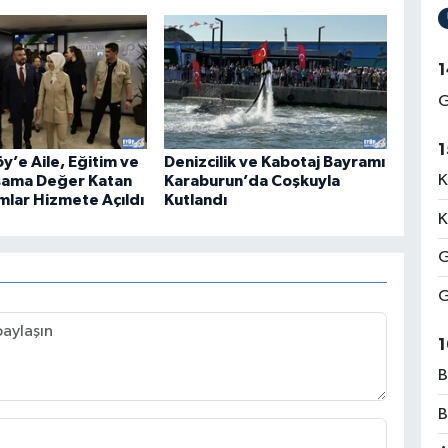
1
G
1
y’e Aile, Eğitim ve
Denizcilik ve Kabotaj Bayramı
K
şama Değer Katan
Karaburun’da Coşkuyla
mlar Hizmete Açıldı
Kutlandı
K
G
G
1
B
B