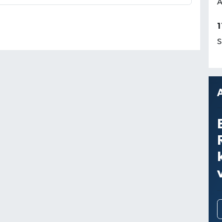
A
1
S