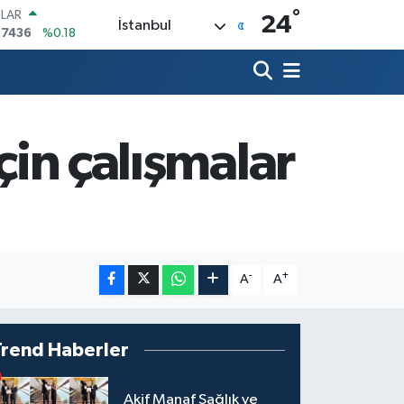
°
LAR
24
İstanbul
,7436
%0.18
RO
,2510
%0.32
ERLİN
,4811
%0.38
AM ALTIN
60.55
%0.03
çin çalışmalar
ST100
.779
%-14
TCOIN
.960,21
%0.87
-
+
A
A
Trend Haberler
Akif Manaf Sağlık ve