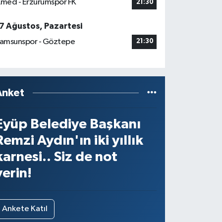
med - Erzurumspor FK
21:30
7 Ağustos, Pazartesi
amsunspor - Göztepe
21:30
Anket
Eyüp Belediye Başkanı
Remzi Aydın'ın iki yıllık
karnesi.. Siz de not
verin!
Ankete Katıl