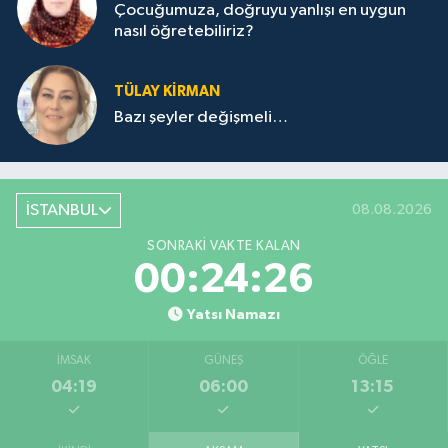
Çocuğumuza, doğruyu yanlışı en uygun
nasıl öğretebiliriz?
TÜLAY KİRMAN
Bazı şeyler değişmeli…
İSTANBUL
08.08.2026
SONRAKI VAKTE KALAN
00:24:26
Yatsı Namazı
İMSAK
GÜNEŞ
ÖĞLE
04:19
06:00
13:15