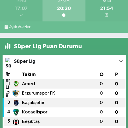
İKINDI
AKŞAM
YATSI
17:07
20:20
21:54
Aylık Vakitler
Süper Lig Puan Durumu
Süper Lig
#
Takım
O
P
1
Amed
0
0
2
Erzurumspor FK
0
0
3
Başakşehir
0
0
4
Kocaelispor
0
0
5
Beşiktaş
0
0