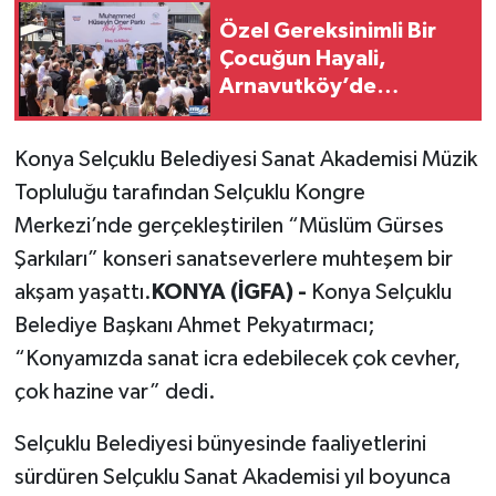
Özel Gereksinimli Bir
Çocuğun Hayali,
Arnavutköy’de
Yüzlerce Çocuğun
Mutluluğu Oldu
Konya Selçuklu Belediyesi Sanat Akademisi Müzik
Topluluğu tarafından Selçuklu Kongre
Merkezi’nde gerçekleştirilen “Müslüm Gürses
Şarkıları” konseri sanatseverlere muhteşem bir
akşam yaşattı.
KONYA (İGFA) -
Konya Selçuklu
Belediye Başkanı Ahmet Pekyatırmacı;
“Konyamızda sanat icra edebilecek çok cevher,
çok hazine var” dedi.
Selçuklu Belediyesi bünyesinde faaliyetlerini
sürdüren Selçuklu Sanat Akademisi yıl boyunca