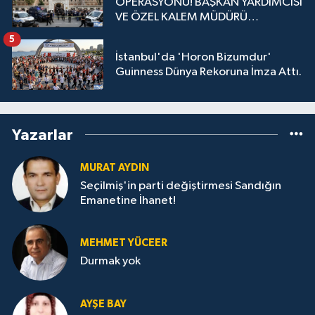
OPERASYONU! BAŞKAN YARDIMCISI
VE ÖZEL KALEM MÜDÜRÜ
GÖZALTINDA
5
İstanbul'da 'Horon Bizumdur'
Guinness Dünya Rekoruna İmza Attı.
Yazarlar
MURAT AYDIN
Seçilmiş'in parti değiştirmesi Sandığın
Emanetine İhanet!
MEHMET YÜCEER
Durmak yok
AYŞE BAY