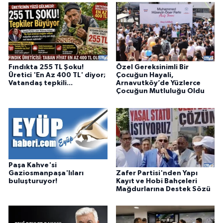
Fındıkta 255 TL Şoku!
Özel Gereksinimli Bir
Üretici 'En Az 400 TL' diyor;
Çocuğun Hayali,
Vatandaş tepkili...
Arnavutköy’de Yüzlerce
Çocuğun Mutluluğu Oldu
Paşa Kahve'si
Zafer Partisi'nden Yapı
Gaziosmanpaşa'lıları
Kayıt ve Hobi Bahçeleri
buluşturuyor!
Mağdurlarına Destek Sözü