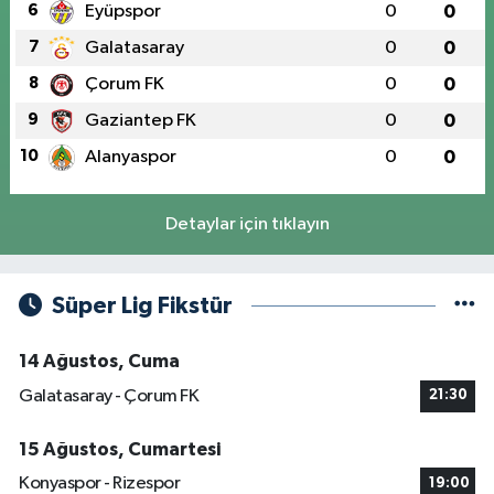
6
Eyüpspor
0
0
7
Galatasaray
0
0
8
Çorum FK
0
0
9
Gaziantep FK
0
0
10
Alanyaspor
0
0
Detaylar için tıklayın
Süper Lig Fikstür
14 Ağustos, Cuma
Galatasaray - Çorum FK
21:30
15 Ağustos, Cumartesi
Konyaspor - Rizespor
19:00