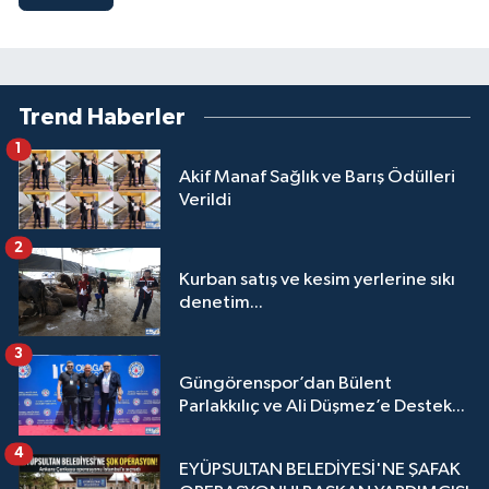
Trend Haberler
1
Akif Manaf Sağlık ve Barış Ödülleri
Verildi
2
Kurban satış ve kesim yerlerine sıkı
denetim...
3
Güngörenspor’dan Bülent
Parlakkılıç ve Ali Düşmez’e Destek...
4
EYÜPSULTAN BELEDİYESİ'NE ŞAFAK