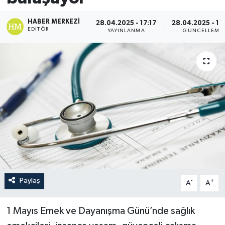
HABER MERKEZI
28.04.2025 - 17:17
28.04.2025 - 17
EDITÖR
YAYINLANMA
GÜNCELLEME
Paylaş
-
+
A
A
1 Mayıs Emek ve Dayanışma Günü’nde sağlık