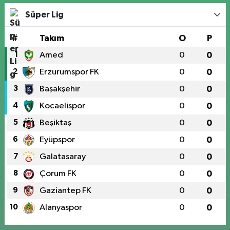
Süper Lig
#
Takım
O
P
1
Amed
0
0
2
Erzurumspor FK
0
0
3
Başakşehir
0
0
4
Kocaelispor
0
0
5
Beşiktaş
0
0
6
Eyüpspor
0
0
7
Galatasaray
0
0
8
Çorum FK
0
0
9
Gaziantep FK
0
0
10
Alanyaspor
0
0