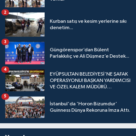
2
Kurban satış ve kesim yerlerine sıkı
denetim...
3
Güngörenspor’dan Bülent
Parlakkılıç ve Ali Düşmez’e Destek...
4
EYÜPSULTAN BELEDİYESİ'NE ŞAFAK
OPERASYONU! BAŞKAN YARDIMCISI
VE ÖZEL KALEM MÜDÜRÜ
GÖZALTINDA
5
İstanbul'da 'Horon Bizumdur'
Guinness Dünya Rekoruna İmza Attı.