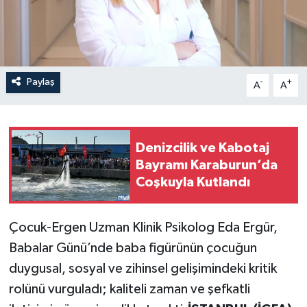
Paylaş
-
+
A
A
Denizcilik ve Kabotaj
Bayramı Karaburun’da
Coşkuyla Kutlandı
Çocuk-Ergen Uzman Klinik Psikolog Eda Ergür,
Babalar Günü’nde baba figürünün çocuğun
duygusal, sosyal ve zihinsel gelişimindeki kritik
rolünü vurguladı; kaliteli zaman ve şefkatli