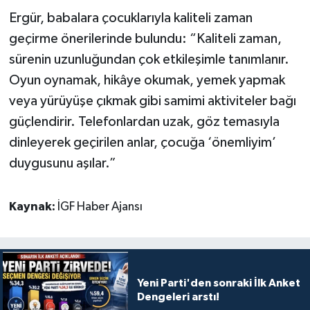
Ergür, babalara çocuklarıyla kaliteli zaman
geçirme önerilerinde bulundu: “Kaliteli zaman,
sürenin uzunluğundan çok etkileşimle tanımlanır.
Oyun oynamak, hikâye okumak, yemek yapmak
veya yürüyüşe çıkmak gibi samimi aktiviteler bağı
güçlendirir. Telefonlardan uzak, göz temasıyla
dinleyerek geçirilen anlar, çocuğa ‘önemliyim’
duygusunu aşılar.”
Kaynak:
İGF Haber Ajansı
Yeni Parti'den sonraki İlk Anket
Dengeleri arstı!