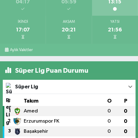
04:17
05:59
13:15
İKINDI
AKŞAM
YATSI
17:07
20:21
21:56
Aylık Vakitler
Süper Lig Puan Durumu
Süper Lig
#
Takım
O
P
1
Amed
0
0
2
Erzurumspor FK
0
0
3
Başakşehir
0
0