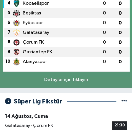
4
Kocaelispor
0
0
5
Beşiktaş
0
0
6
Eyüpspor
0
0
7
Galatasaray
0
0
8
Çorum FK
0
0
9
Gaziantep FK
0
0
10
Alanyaspor
0
0
Detaylar için tıklayın
Süper Lig Fikstür
14 Ağustos, Cuma
Galatasaray - Çorum FK
21:30