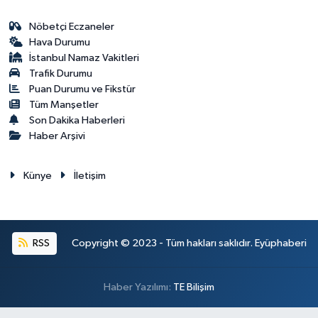
Nöbetçi Eczaneler
Hava Durumu
İstanbul Namaz Vakitleri
Trafik Durumu
Puan Durumu ve Fikstür
Tüm Manşetler
Son Dakika Haberleri
Haber Arşivi
Künye
İletişim
RSS
Copyright © 2023 - Tüm hakları saklıdır. Eyüphaberi
Haber Yazılımı:
TE Bilişim