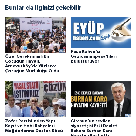
Bunlar da ilginizi çekebilir
Paşa Kahve'si
Özel Gereksinimli Bir
Gaziosmanpaşa'lıları
Çocuğun Hayali,
buluşturuyor!
Arnavutköy’de Yüzlerce
Çocuğun Mutluluğu Oldu
Zafer Partisi'nden Yapı
Giresun'un sevilen
Kayıt ve Hobi Bahçeleri
siyasetçisi Eski Devlet
Mağdurlarına Destek Sözü
Bakanı Burhan Kara
Hayatını Kaybetti