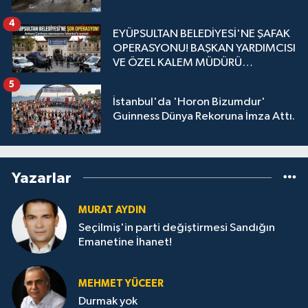
4
EYÜPSULTAN BELEDİYESİ'NE ŞAFAK
OPERASYONU! BAŞKAN YARDIMCISI
VE ÖZEL KALEM MÜDÜRÜ
GÖZALTINDA
5
İstanbul'da 'Horon Bizumdur'
Guinness Dünya Rekoruna İmza Attı.
Yazarlar
MURAT AYDIN
Seçilmiş'in parti değiştirmesi Sandığın
Emanetine İhanet!
MEHMET YÜCEER
Durmak yok