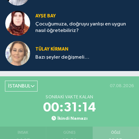
AYŞE BAY
Çocuğumuza, doğruyu yanlışı en uygun
nasıl öğretebiliriz?
TÜLAY KİRMAN
Bazı şeyler değişmeli…
İSTANBUL
07.08.2026
SONRAKI VAKTE KALAN
00:31:14
İkindi Namazı
İMSAK
GÜNEŞ
ÖĞLE